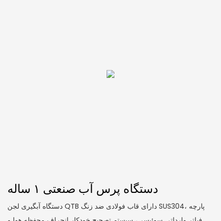
دستگاه پرس آب صنعتی ۱ ساله
دستگاه آبگیری لجن QTB دارای قاب فولادی ضد زنگ SUS304، پارچه
فیلتر وارداتی سوئیسی، سیستم تصحیح خودکار انحراف محفظه هوا و