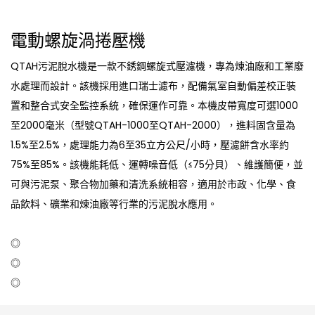
電動螺旋渦捲壓機
QTAH污泥脫水機是一款不銹鋼螺旋式壓濾機，專為煉油廠和工業廢
水處理而設計。該機採用進口瑞士濾布，配備氣室自動偏差校正裝
置和整合式安全監控系統，確保運作可靠。本機皮帶寬度可選1000
至2000毫米（型號QTAH-1000至QTAH-2000），進料固含量為
1.5%至2.5%，處理能力為6至35立方公尺/小時，壓濾餅含水率約
75%至85%。該機能耗低、運轉噪音低（≤75分貝）、維護簡便，並
可與污泥泵、聚合物加藥和清洗系統相容，適用於市政、化學、食
品飲料、礦業和煉油廠等行業的污泥脫水應用。
◎
◎
◎