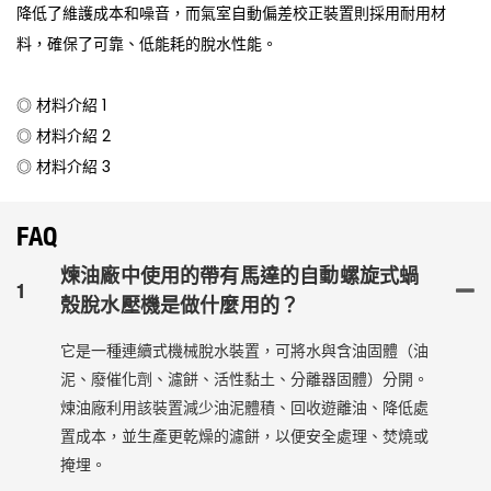
降低了維護成本和噪音，而氣室自動偏差校正裝置則採用耐用材
料，確保了可靠、低能耗的脫水性能。
◎ 材料介紹 1
◎ 材料介紹 2
◎ 材料介紹 3
FAQ
煉油廠中使用的帶有馬達的自動螺旋式蝸
1
殼脫水壓機是做什麼用的？
它是一種連續式機械脫水裝置，可將水與含油固體（油
泥、廢催化劑、濾餅、活性黏土、分離器固體）分開。
煉油廠利用該裝置減少油泥體積、回收遊離油、降低處
置成本，並生產更乾燥的濾餅，以便安全處理、焚燒或
掩埋。