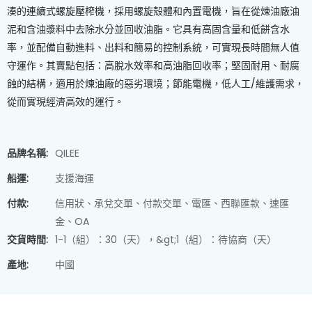
湊的連續式螺旋壓榨機，採用螺旋殼體和內置電機，旨在從煉油廠油
泥和含油漿料中去除水分並回收油脂。它具有高固含量和低餅含水
率，並配備自動進料、出料和簡易的控制系統，可實現長時間無人值
守運作。其賣點包括：高脫水效率和高油脂回收率；堅固耐用、耐腐
蝕的結構，適用於煉油廠的惡劣環境；節能電機，低人工/維護需求，
從而實現經濟高效的運行。
品牌名稱:
QILEE
船運:
支援海運
付款:
信用狀、承兌交單、付款交單、電匯、西聯匯款、速匯
金、OA
交貨時間:
1-1（組）：30（天），&gt;1（組）：待協商（天）
產地:
中國