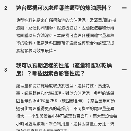
2
這台壓機可以處理哪些類型的煉油原料？
典型進料包括來自儲槽和池的含油污泥、澄清器/離心機
濾餅、廢催化劑細粉、壓濾機濾餅、脫油撇渣器和分離
器固體以及含油濾料。本設備可處理各種固體含量和粒
徑的物料，但當進料固體預先濃縮或經聚合物處理形成
絮凝顆粒時效果最佳。
我可以預期怎樣的性能（產量和蛋糕乾燥
3
度）？哪些因素會影響性能？
處理量和濾餅乾燥度取決於機型、進料特性、馬達功
率、螺桿轉速和化學調理。對於含油污泥，典型的濾餅
固含量約為40%至75%（總固體含量）；某些應用可透
過優化調理獲得更高的乾燥度。不同機型的處理量差異
很大——小型設備每小時可處理數百公斤，而大型設備每
小時可處理數噸。聚合物用量、進料固含量百分比、蝸