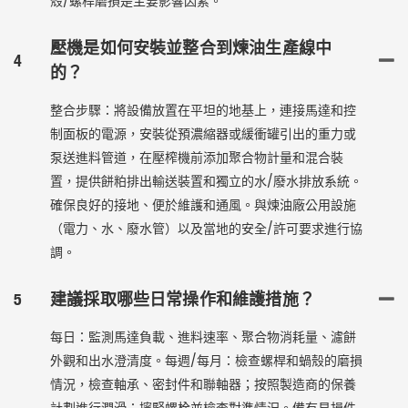
殼/螺桿磨損是主要影響因素。
壓機是如何安裝並整合到煉油生產線中
4
的？
整合步驟：將設備放置在平坦的地基上，連接馬達和控
制面板的電源，安裝從預濃縮器或緩衝罐引出的重力或
泵送進料管道，在壓榨機前添加聚合物計量和混合裝
置，提供餅粕排出輸送裝置和獨立的水/廢水排放系統。
確保良好的接地、便於維護和通風。與煉油廠公用設施
（電力、水、廢水管）以及當地的安全/許可要求進行協
調。
5
建議採取哪些日常操作和維護措施？
每日：監測馬達負載、進料速率、聚合物消耗量、濾餅
外觀和出水澄清度。每週/每月：檢查螺桿和蝸殼的磨損
情況，檢查軸承、密封件和聯軸器；按照製造商的保養