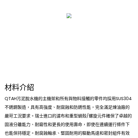
材料介紹
QTAH污泥脫水機的主機架和所有與物料接觸的零件均採用SUS304
不銹鋼製造，具有高強度、耐腐蝕和防銹性能，完全滿足煉油廠的
嚴苛工況要求。瑞士進口的濾布和重型蝸殼/螺旋元件確保了卓越的
固液分離能力、耐磨性和更長的使用壽命，即使在連續運行條件下
也能保持穩定。耐腐蝕軸承、堅固耐用的驅動馬達和密封組件有效