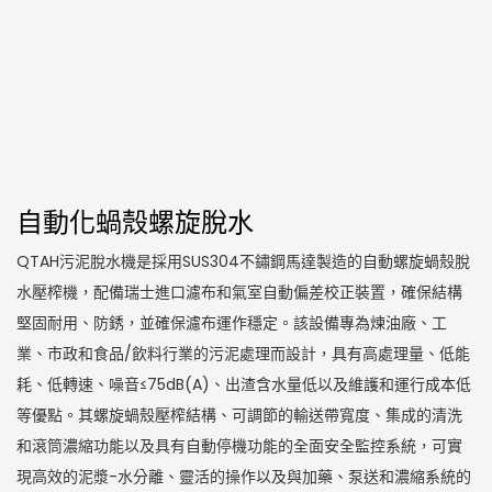
自動化蝸殼螺旋脫水
QTAH污泥脫水機是採用SUS304不鏽鋼馬達製造的自動螺旋蝸殼脫
水壓榨機，配備瑞士進口濾布和氣室自動偏差校正裝置，確保結構
堅固耐用、防銹，並確保濾布運作穩定。該設備專為煉油廠、工
業、市政和食品/飲料行業的污泥處理而設計，具有高處理量、低能
耗、低轉速、噪音≤75dB(A)、出渣含水量低以及維護和運行成本低
等優點。其螺旋蝸殼壓榨結構、可調節的輸送帶寬度、集成的清洗
和滾筒濃縮功能以及具有自動停機功能的全面安全監控系統，可實
現高效的泥漿-水分離、靈活的操作以及與加藥、泵送和濃縮系統的