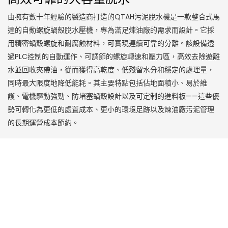
由擁有數十年經驗的製造商打造的QTAH污泥脫水機是一款整合式馬
達的自動螺旋蝸殼脫水壓機，專為滿足煉油廠的需求而設計。它採
用精密蝸殼螺旋和耐腐蝕材料，可實現連續可靠的分離。該設備透
過PLC控制的自動運作、可調節的螺旋轉速和壓力區，高效去除遊離
水並回收夾帶油，從而獲得高乾度、低殘留水分和穩定的處理量，
同時最大限度地降低能耗。其主要特點包括佔地面積小、易於維
護、電機驅動強勁、防堵塞蝸殼設計以及可定制的進料板——這些優
勢可轉化為更低的處置成本、更小的環境足跡以及煉油廠污泥管理
的長期運營成本節約。