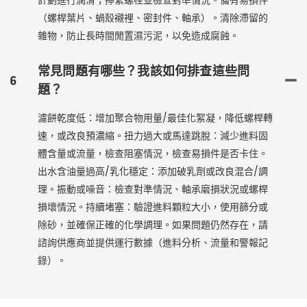
計劃進行潤滑；擰緊螺栓並檢查對準情況。備有易損件
（螺桿葉片、蝸殼襯裡、密封件、軸承）。清除滯留的
雜物，防止長時間閒置濕污泥，以免造成腐蝕。
常見問題有哪些？我該如何排查這些問
6
題？
濾餅乾度低：增加聚合物用量/最佳化絮凝，降低螺桿轉
速，或改良預濃縮。扭力過大或馬達跳脫：減少進料固
體含量或流量，檢查阻塞情況，檢查易損件是否卡住。
出水含油量過高/乳化穩定：添加破乳劑或改良混合/調
理。振動或噪音：檢查對準情況、軸承磨損狀況或螺桿
損壞情況。持續堵塞：驗證進料顆粒大小，使用篩分或
除砂，並確保正確的化學調理。如果問題仍然存在，請
諮詢供應商並提供運行數據（進料分析、流量和警報記
錄）。