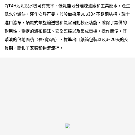
QTAH污泥脫水機可有效率、低耗能地分離煉油廠和工業廢水，產生
低水分濾餅，運作安靜可靠。該設備採用SUS304不銹鋼結構，瑞士
進口濾布，蝸殼式螺旋輸送機和氣室自動校正功能，確保了設備的
耐用性、穩定的濾布跟踪、安全監控以及集成電機，操作簡便。其
緊湊的佔地面積（長x寬x高）、標準出口紙箱包裝以及3-20天的交
貨期，簡化了安裝和物流流程。