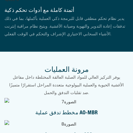
أتمتة كاملة مع أدوات تحكم ذكية
يدير نظام تحكم منطقي قابل للبرمجة ذكي العملية بأكملها، بما في ذلك
تدفقات إعادة التدوير والتهوية وصيانة الأغشية. ويتيح نظام مراقبة إنترنت
الأشياء السحابي الاختياري الإشراف والتحكم في الوقت الفعلي.
مرونة العمليات
يوفر التركيز العالي للمواد الصلبة العالقة المختلطة داخل مفاعل
الأغشية الحيوية والعملية البيولوجية متعددة المراحل استقرارًا متميزًا
ضد تقلبات التدفق والحمل.
مخطط تدفق عملية AO-MBR