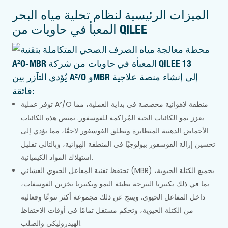
الميزات الرئيسية لنظام تحلية مياه البحر
المعبأ في حاويات من QILEE
يُؤدي التآزر بين A²/O وMBR إلى إنشاء منصة علاجية
فائقة:
توفر عملية A²/O منطقة لاهوائية مخصصة في بداية العملية، مما
يعزز نمو الكائنات الحية المُراكمة للفوسفور. تمتص هذه الكائنات
الأحماض الدهنية المتطايرة وتطلق الفوسفور لاحقًا، مما يؤدي إلى
تحسين إزالة الفوسفور بيولوجيًا في المنطقة الهوائية، وبالتالي تقليل
استهلاك المواد الكيميائية.
تحتفظ تقنية المفاعل الحيوي الغشائي (MBR) بجميع الكتلة الحيوية،
بما في ذلك بكتيريا النترجة بطيئة النمو وبكتيريا تخزين الفوسفات،
داخل المفاعل الحيوي. وينتج عن ذلك مجموعة أكثر تنوعًا وفعالية
من الكتلة الحيوية، وتحكم مستقل تمامًا في أوقات الاحتفاظ
الهيدروليكي والصلب.