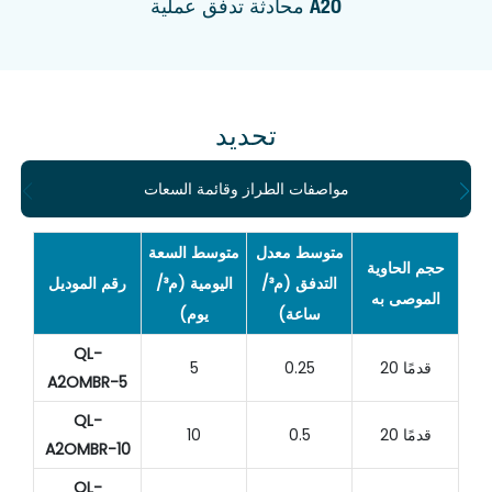
محادثة تدفق عملية A2O
تحديد
مواصفات الطراز وقائمة السعات
متوسط ​​معدل
متوسط ​​السعة
حجم الحاوية
التدفق (م³/
اليومية (م³/
رقم الموديل
الموصى به
ساعة)
يوم)
QL-
20 قدمًا
0.25
5
A2OMBR-5
QL-
20 قدمًا
0.5
10
A2OMBR-10
QL-