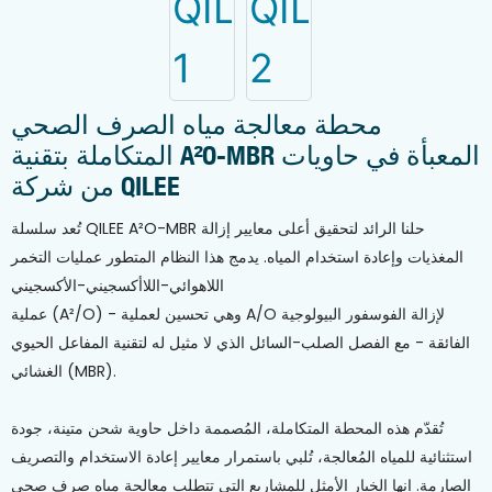
محطة معالجة مياه الصرف الصحي
المتكاملة بتقنية A²O-MBR المعبأة في حاويات
من شركة QILEE
تُعد سلسلة QILEE A²O-MBR حلنا الرائد لتحقيق أعلى معايير إزالة
المغذيات وإعادة استخدام المياه. يدمج هذا النظام المتطور عمليات التخمر
اللاهوائي-اللاأكسجيني-الأكسجيني
عملية (A²/O) - وهي تحسين لعملية A/O لإزالة الفوسفور البيولوجية
الفائقة - مع الفصل الصلب-السائل الذي لا مثيل له لتقنية المفاعل الحيوي
الغشائي (MBR).
تُقدّم هذه المحطة المتكاملة، المُصممة داخل حاوية شحن متينة، جودة
استثنائية للمياه المُعالجة، تُلبي باستمرار معايير إعادة الاستخدام والتصريف
الصارمة. إنها الخيار الأمثل للمشاريع التي تتطلب معالجة مياه صرف صحي