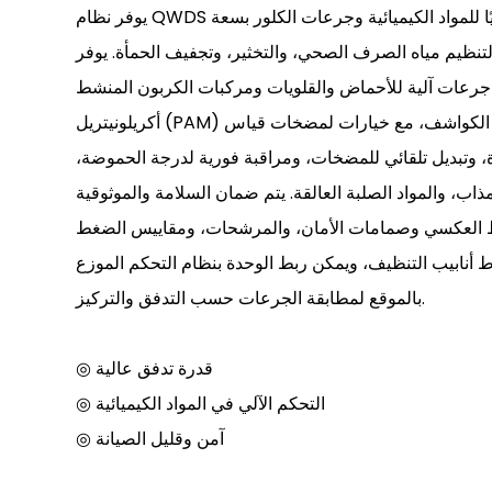
يوفر نظام QWDS لجرعات البوليمر قياسًا كهربائيًا للمواد الكيميائية وجرعات الكلور بسعة
ي لتنظيم مياه الصرف الصحي، والتخثير، وتجفيف الحمأة. يوفر
عات آلية للأحماض والقلويات ومركبات الكربون المنشط (PAC) ومركبات البولي
أكريلونيتريل (PAM) ومصادر الكربون وغيرها من الكواشف، مع خيارات لمضخات قياس
ة، وتبديل تلقائي للمضخات، ومراقبة فورية لدرجة الحموضة،
ذاب، والمواد الصلبة العالقة. يتم ضمان السلامة والموثوقية
العكسي وصمامات الأمان، والمرشحات، ومقاييس الضغط
ابيب التنظيف، ويمكن ربط الوحدة بنظام التحكم الموزع (DCS) الخاص
بالموقع لمطابقة الجرعات حسب التدفق والتركيز.
◎ قدرة تدفق عالية
◎ التحكم الآلي في المواد الكيميائية
◎ آمن وقليل الصيانة