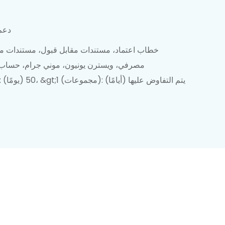
دعم
خطاب اعتماد، مستندات مقابل قبول، مستندات مق
مصرفي، ويسترن يونيون، موني جرام، حسا
1-1 (مجموعات): 50 (يومًا)، &gt;1 (مجموعات): يتم التفاوض عليها (أيامًا)