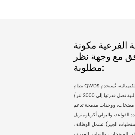
 الفرعية مكونة
فق مع وجهة نظر
مطلوبة:
نظام QWDS لجرعات البوليمر عبارة عن منصة كهربائية لقياس المواد الكيميائية، تُستخدم
لتغذية الكلور والبوليمرات. يتميز النظام بمضخات قياس لولبية تصل قدرتها إلى 2000 لتر/
اعة لكل مجموعة، وتصميمات معيارية تضم 2 أو 4 أو 6 مضخات، ووحدات مدمجة تدعم
 القواعد، والبولي أكريلونيتريل
ستحلبات الجير). تشمل الوظائف
لقائي للمضخات، والقياس الفوري،