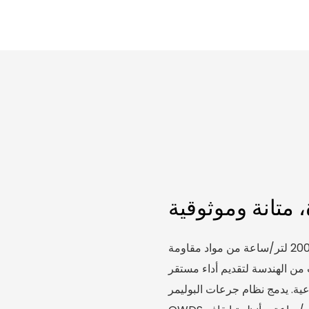
 متانة وموثوقية
صُممت مضخة جرعات الكلور الكهربائية الكيميائية بسعة 2000 لتر/ساعة من مواد مقاومة
ن الهندسة لتقديم أداء مستقر
عية. يدمج نظام جرعات البوليمر