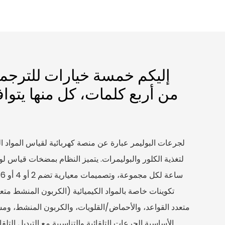
إليكم خمسة خيارات للترجمة
من أربع كلمات، كل منها يتوا
س
تكوينات خاصة بالمواد الكيميائية (الكربون المنشط متعدد
متعدد القواعد، والأحماض/القلويات، والكربون المنشط، وم
الأساسية الجرعات التلقائية والتناسبية مع التبديل الت