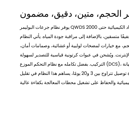
 الحجم، متين، دقيق، مضمون
يوفر نظام جرعات البوليمر QWDS قياسًا دقيقًا وتلقائيًا للكلور والمواد الكيميائية حتى 2000
يفًا متسقين، بالإضافة إلى مراقبة جودة المياه. يأتي النظام
م، مع خيارات لمضخات لولبية أو غشائية، وصمامات أمان،
الإنترنت. ويُشحن في عبوات كرتونية قياسية للتصدير لسهولة
التركيب. بفضل تكامله مع نظام التحكم الموزع (DCS)، وتصميمه الذي لا يحتاج إلى صيانة
كبيرة، وضمان لمدة عام، وفترة توصيل تتراوح بين 3 و20 يومًا، يساهم هذا النظام في تقليل