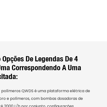
o Opções De Legendas De 4
 Uma Correspondendo A Uma
citada:
 polímeros QWDS é uma plataforma elétrica de
oro e polímeros, com bombas dosadoras de
é 2000 L/h por conjunto, configurações