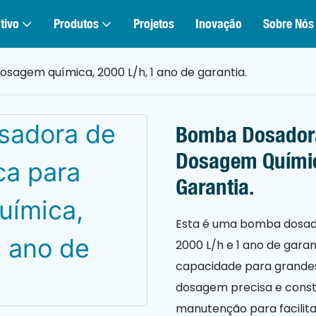
tivo
Produtos
Projetos
Inovação
Sobre Nós
sagem química, 2000 L/h, 1 ano de garantia.
Bomba Dosadora 
Dosagem Químic
Garantia.
Esta é uma bomba dosado
2000 L/h e 1 ano de garant
capacidade para grandes
dosagem precisa e consta
manutenção para facilita