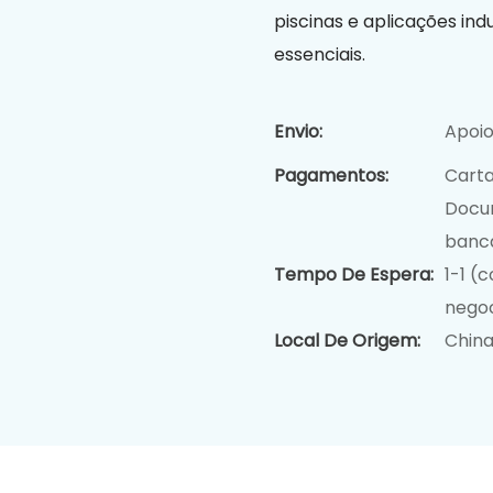
piscinas e aplicações ind
essenciais.
Envio:
Apoio
Pagamentos:
Carta
Docu
bancá
Tempo De Espera:
1-1 (c
negoc
Local De Origem:
Chin