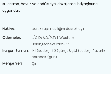
su arıtma, havuz ve endüstriyel dozajlama ihtiyaçlarına
uygundur.
Nakliye:
Deniz taşımacılığını destekleyin
Ödemeler:
L/C,D/A,D/P,T/T,Western
Union,MoneyGram,OA
Kurşun Zamanı:
1-1 (setler): 50 (gün), &gt;1 (setler): Pazarlık
edilecek (gün)
Menşe Yeri:
Çin