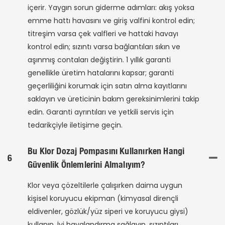
içerir. Yaygın sorun giderme adımları: akış yoksa
emme hattı havasını ve giriş valfini kontrol edin;
titreşim varsa çek valfleri ve hattaki havayı
kontrol edin; sızıntı varsa bağlantıları sıkın ve
aşınmış contaları değiştirin. 1 yıllık garanti
genellikle üretim hatalarını kapsar; garanti
geçerliliğini korumak için satın alma kayıtlarını
saklayın ve üreticinin bakım gereksinimlerini takip
edin. Garanti ayrıntıları ve yetkili servis için
tedarikçiyle iletişime geçin.
Bu Klor Dozaj Pompasını Kullanırken Hangi
6
Güvenlik Önlemlerini Almalıyım?
Klor veya çözeltilerle çalışırken daima uygun
kişisel koruyucu ekipman (kimyasal dirençli
eldivenler, gözlük/yüz siperi ve koruyucu giysi)
kullanın. İyi havalandırma sağlayın, sızıntıları