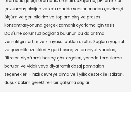
otomatik geçişli otomatik, orantılı dozajlama, pH, artık klor,
çözünmüş oksijen ve katı madde sensörlerinden çevrimiçi
ölçüm ve geri bildirim ve toplam akış ve proses
konsantrasyonuna gerçek zamanlı ayarlama için tesis
DCS'sine sorunsuz bağlantı bulunur; bu da arıtma
verimliliğini artırır ve kimyasal atıkları azaltır. Sağlam yapısal
ve güvenlik özellikleri – geri basınç ve emniyet vanaları,
filtreler, diyaframlı basınç göstergeleri, yerinde temizleme
boruları ve vidalı veya diyaframlı dozaj pompaları
seçenekleri – hızlı devreye alma ve 1 yıllık destek ile istikrarlı,
düşük bakım gerektiren bir çalışma sağlar.