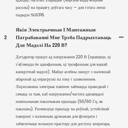
адходаў, багатых хларыдам (марская вада/моцныя
расолы) на працягу доўгага часу — для гэтага лепш
падыдзе SUS316.
Якія Электрычныя І Мантажныя
2
Патрабаванні Мне Трэба Падрыхтаваць
Для Мадэлі На 220 В?
Дэгідратар працуе ад напружання 220 В (праверце, ці
з'яўляецца ён аднафазным, ці трохфазным для вашай
канкрэтнай мадэлі). Майце асобны ланцуг з належнай
абаронай ад перагрузкі па току і зазямленнем.
Ліцэнзаваны электрык павінен займацца праводкай і
сачыць за тым, каб напружанне/частата адпавядалі
намінальным паказчыкам прылады (50/60 Гц, як
паказана). Размясціце прыладу на роўнай, устойлівай
паверхні з належным дрэнажам для фільтрата і
забяспечыце вольную прастору для доступу аператара,