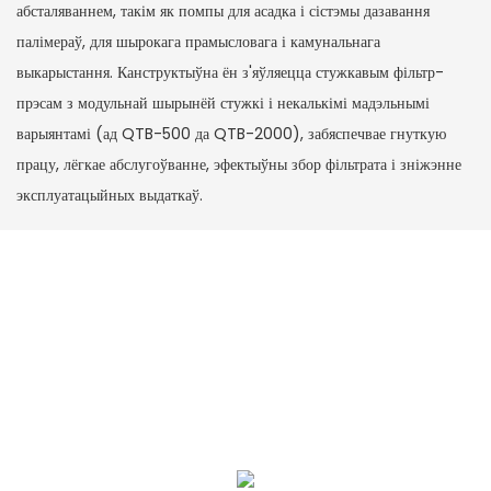
абсталяваннем, такім як помпы для асадка і сістэмы дазавання
палімераў, для шырокага прамысловага і камунальнага
выкарыстання. Канструктыўна ён з'яўляецца стужкавым фільтр-
прэсам з модульнай шырынёй стужкі і некалькімі мадэльнымі
варыянтамі (ад QTB-500 да QTB-2000), забяспечвае гнуткую
працу, лёгкае абслугоўванне, эфектыўны збор фільтрата і зніжэнне
эксплуатацыйных выдаткаў.