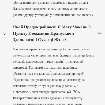
абсталявання для дазавання палімера і падачы асадка.
Для абароны электрычных кампанентаў ад непагадзі
рэкамендуецца ўстаноўка ў памяшканні або пад навесам.
Якой Прадукцыйнасці Я Магу Чакаць З
3
Пункту Гледжання Прапускной
Здольнасці І Сухасці Жэле?
Фактычная прапускная здольнасць і вільготнасць акак
залежаць ад характарыстык акак (канцэнтрацыя цвёрдых
рэчываў, флокуляцыя, памер часціц) і папярэдняй
апрацоўкі. Тыповымі вынікамі для падобных
аўтаматычных стужкавых/ролікавых дэгідратараў
з'яўляюцца прапускная здольнасць ад дзясяткаў да
некалькіх сотняў кг сухіх рэчываў у гадзіну, а
вільготнасць акак складае прыкладна 40–70%.
Выкарыстанне належнага дазавання флокулянта/
палімера і прасейвання можа значна павялічыць