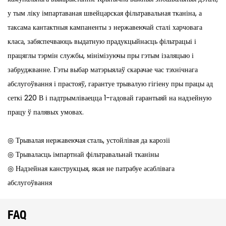
у тым ліку імпартаваная швейцарская фільтравальная тканіна, а
таксама кантактныя кампаненты з нержавеючай сталі харчовага
класа, забяспечваюць выдатную прадукцыйнасць фільтрацыі і
працяглы тэрмін службы, мінімізуючы пры гэтым ізаляцыю і
забруджванне. Гэты выбар матэрыялаў скарачае час тэхнічнага
абслугоўвання і прастояў, гарантуе трывалую гігіену пры працы ад
сеткі 220 В і падтрымліваецца 1-гадовай гарантыяй на надзейную
працу ў палявых умовах.
◎ Трывалая нержавеючая сталь, устойлівая да карозіі
◎ Трываласць імпартнай фільтравальнай тканіны
◎ Надзейная канструкцыя, якая не патрабуе асаблівага
абслугоўвання
FAQ