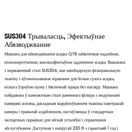
SUS304 Трываласць, Эфектыўнае
Абязводжванне
Машына для абязводжвання асадка QTB забяспечвае надзейнае,
нізкаэнергетычнае, высокаэфектыўнае аддзяленне асадка. Выканана
з нержавеючай сталі SUS304, мае швейцарскую фільтравальную
тканіну і аўтаматызаванае кіраванне для больш сухога асадка,
нізкага ўзроўню шуму і бяспечнай працы без нагляду. Машына
пабудавана ў кампактным стылі раменнага фільтра з модульнымі
памерамі асновы, дакладным выраўноўваннем тканіны паветранай
камеры і трывалай аздабленнем, пастаўляецца ў стандартных
экспартных скрынках для лёгкай усталёўкі і спрашчэння
абслугоўвання. Даступная з напругай 220 В з гарантыяй 1 год і