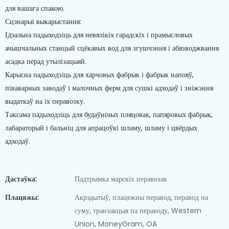
для вашага спакою.
Сцэнарыі выкарыстання:
Ідэальна падыходзіць для невялікіх гарадскіх і прамысловых
ачышчальных станцый сцёкавых вод для згушчэння і абязводжвання
асадка перад утылізацыяй.
Карысна падыходзіць для харчовых фабрык і фабрык напояў,
піваварных заводаў і малочных ферм для сушкі адходаў і зніжэння
выдаткаў на іх перавозку.
Таксама падыходзіць для будаўнічых пляцовак, папяровых фабрык,
лабараторый і бальніц для апрацоўкі шламу, шламу і цвёрдых
адходаў.
Дастаўка:
Падтрымка марскіх перавозак
Плацяжы:
Акрэдытыў, плацежны перавод, перавод на
суму, транзакцыя па пераводу, Western
Union, MoneyGram, OA