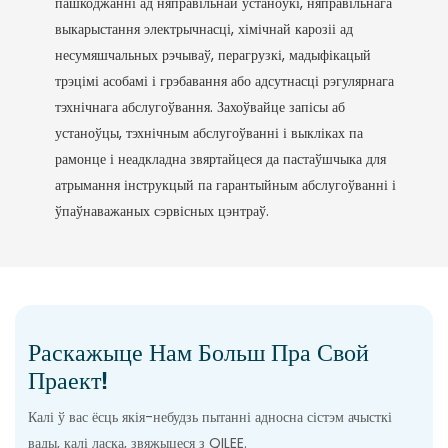
пашкоджанні ад няправільнай устаноўкі, няправільнага
выкарыстання электрычнасці, хімічнай карозіі ад
несумяшчальных рэчываў, перагрузкі, мадыфікацый
трэцімі асобамі і грэбавання або адсутнасці рэгулярнага
тэхнічнага абслугоўвання. Захоўвайце запісы аб
устаноўцы, тэхнічным абслугоўванні і выкліках па
рамонце і неадкладна звяртайцеся да пастаўшчыка для
атрымання інструкцый па гарантыйным абслугоўванні і
ўпаўнаважаных сэрвісных цэнтраў.
Раскажыце Нам Больш Пра Свой
Праект!
Калі ў вас ёсць якія-небудзь пытанні адносна сістэм ачысткі
вады, калі ласка, звяжыцеся з QILEE.