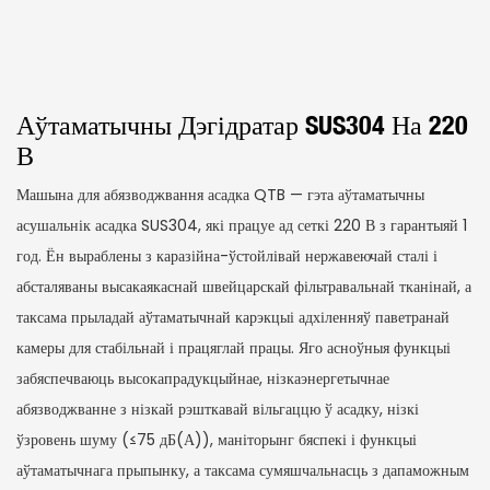
Аўтаматычны Дэгідратар SUS304 На 220
В
Машына для абязводжвання асадка QTB — гэта аўтаматычны
асушальнік асадка SUS304, які працуе ад сеткі 220 В з гарантыяй 1
год. Ён выраблены з каразійна-ўстойлівай нержавеючай сталі і
абсталяваны высакаякаснай швейцарскай фільтравальнай тканінай, а
таксама прыладай аўтаматычнай карэкцыі адхіленняў паветранай
камеры для стабільнай і працяглай працы. Яго асноўныя функцыі
забяспечваюць высокапрадукцыйнае, нізкаэнергетычнае
абязводжванне з нізкай рэшткавай вільгаццю ў асадку, нізкі
ўзровень шуму (≤75 дБ(А)), маніторынг бяспекі і функцыі
аўтаматычнага прыпынку, а таксама сумяшчальнасць з дапаможным