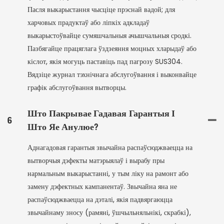
Пасля выкарыстання чысціце прэснай вадой; для
харчовых прадуктаў або ліпкіх адкладаў
выкарыстоўвайце сумяшчальныя ачышчальныя сродкі.
Пазбягайце працяглага ўздзеяння моцных хларыдаў або
кіслот, якія могуць паставіць пад пагрозу SUS304.
Вядзіце журнал тэхнічнага абслугоўвання і выконвайце
графік абслугоўвання вытворцы.
Што Пакрывае Гадавая Гарантыя І
6
Што Яе Анулюе?
Аднагадовая гарантыя звычайна распаўсюджваецца на
вытворчыя дэфекты матэрыялаў і вырабу пры
нармальным выкарыстанні, у тым ліку на рамонт або
замену дэфектных кампанентаў. Звычайна яна не
распаўсюджваецца на дэталі, якія падвяргаюцца
звычайнаму зносу (рамяні, ўшчыльняльнікі, скрабкі),