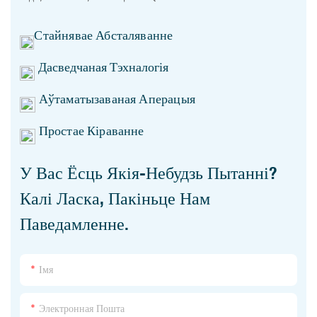
Стайнявае Абсталяванне
Дасведчаная Тэхналогія
Аўтаматызаваная Аперацыя
Простае Кіраванне
У Вас Ёсць Якія-Небудзь Пытанні?
Калі Ласка, Пакіньце Нам
Паведамленне.
Імя
Электронная Пошта