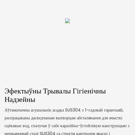
Эфектыўны Трывалы Гігіенічны
Надзейны
Аўтаматычны асушальнік асадка SUS304 з 1-гадовай гарантыяй,
распрацаваны дасведчаным вытворцам абсталявання для ачысткі
сцёкавых вод, спалучае ў сабе каразійна-ўстойлівую канструкцыю з
нержавеючай сталі SUS304 са строгім кантролем якасці і