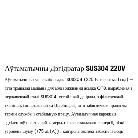
Аўтаматычны Дэгідратар SUS304 220V
Аўтаматычны асушальнік асадка SUS304 (220 В, гарантыя 1 год) —
гэта трывалая машына для абязводжвання асадка QTB, вырабленая з
нержавеючай сталі SUS304, устойлівай да іржы, з фільтруючай
тканінай, імпартаванай са Швейцарыі, што забяспечвае працяглы
тэрмін службы і стабільную працу. Аўтаматычная карэкцыя
адхіленняў паветранай камеры, нізкае спажыванне энергіі, нізкі
ўзровень шуму (≤75 дБ(А)) і кантроль бяспекі забяспечваюць