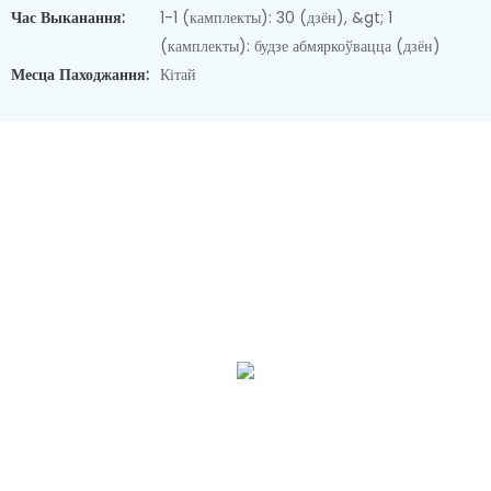
Час Выканання:
1-1 (камплекты): 30 (дзён), &gt; 1
(камплекты): будзе абмяркоўвацца (дзён)
Месца Паходжання:
Кітай