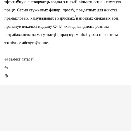
эфектыўную вытворчасць асадка з нізкай вільготнасцю і гнуткую
працу. Серыя стужкавых фільтр-прэсаў, прыдатных для ачысткі
прамысловых, камунальных і харчовых/напоевых сцёкавых вод,
прапануе некалькі мадэляў QTB, якія адпавядаюць розным
патрабаванням да магутнасці і працэсу, мінімізуючы пры гэтым
тэхнічнае абслугоўванне.
◎ замест гэтага?
◎
◎