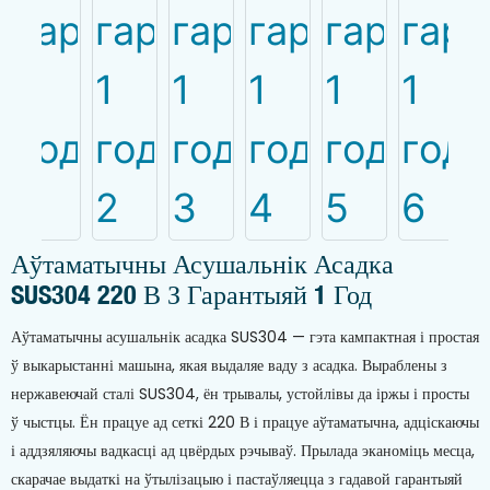
Аўтаматычны Асушальнік Асадка
SUS304 220 В З Гарантыяй 1 Год
Аўтаматычны асушальнік асадка SUS304 — гэта кампактная і простая
ў выкарыстанні машына, якая выдаляе ваду з асадка. Выраблены з
нержавеючай сталі SUS304, ён трывалы, устойлівы да іржы і просты
ў чыстцы. Ён працуе ад сеткі 220 В і працуе аўтаматычна, адціскаючы
і аддзяляючы вадкасці ад цвёрдых рэчываў. Прылада эканоміць месца,
скарачае выдаткі на ўтылізацыю і пастаўляецца з гадавой гарантыяй