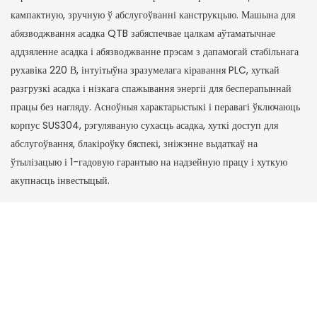
кампактную, зручную ў абслугоўванні канструкцыю. Машына для
абязводжвання асадка QTB забяспечвае цалкам аўтаматычнае
аддзяленне асадка і абязводжванне прэсам з дапамогай стабільнага
рухавіка 220 В, інтуітыўна зразумелага кіравання PLC, хуткай
разгрузкі асадка і нізкага спажывання энергіі для бесперапыннай
працы без нагляду. Асноўныя характарыстыкі і перавагі ўключаюць
корпус SUS304, рэгуляваную сухасць асадка, хуткі доступ для
абслугоўвання, блакіроўку бяспекі, зніжэнне выдаткаў на
ўтылізацыю і 1-гадовую гарантыю на надзейную працу і хуткую
акупнасць інвестыцый.