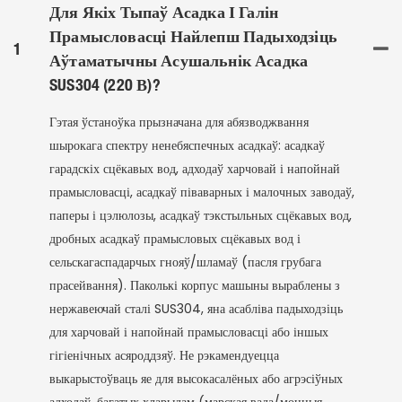
Для Якіх Тыпаў Асадка І Галін
Прамысловасці Найлепш Падыходзіць
1
Аўтаматычны Асушальнік Асадка
SUS304 (220 В)?
Гэтая ўстаноўка прызначана для абязводжвання
шырокага спектру ненебяспечных асадкаў: асадкаў
гарадскіх сцёкавых вод, адходаў харчовай і напойнай
прамысловасці, асадкаў піваварных і малочных заводаў,
паперы і цэлюлозы, асадкаў тэкстыльных сцёкавых вод,
дробных асадкаў прамысловых сцёкавых вод і
сельскагаспадарчых гнояў/шламаў (пасля грубага
прасейвання). Паколькі корпус машыны выраблены з
нержавеючай сталі SUS304, яна асабліва падыходзіць
для харчовай і напойнай прамысловасці або іншых
гігіенічных асяроддзяў. Не рэкамендуецца
выкарыстоўваць яе для высокасалёных або агрэсіўных