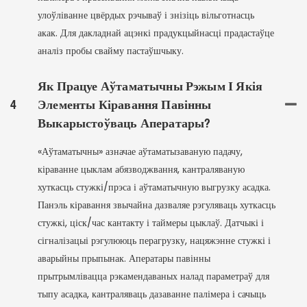
улоўліванне цвёрдых рэчываў і знізіць вільготнасць
акак. Для дакладнай ацэнкі прадукцыйнасці прадастаўце
аналіз пробы свайму пастаўшчыку.
Як Працуе Аўтаматычны Рэжым І Якія
4
Элементы Кіравання Павінны
Выкарыстоўваць Аператары?
«Аўтаматычны» азначае аўтаматызаваную падачу,
кіраванне цыклам абязводжвання, кантраляваную
хуткасць стужкі/прэса і аўтаматычную выгрузку асадка.
Панэль кіравання звычайна дазваляе рэгуляваць хуткасць
стужкі, ціск/час кантакту і таймеры цыклаў. Датчыкі і
сігналізацыі рэгулююць перагрузку, нацяжэнне стужкі і
аварыйны прыпынак. Аператары павінны
прытрымлівацца рэкамендаваных налад параметраў для
тыпу асадка, кантраляваць дазаванне палімера і сачыць