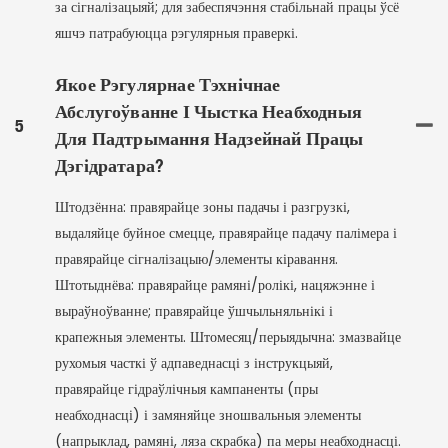
за сігналізацыяй; для забеспячэння стабільнай працы ўсё
яшчэ патрабуюцца рэгулярныя праверкі.
Якое Рэгулярнае Тэхнічнае
Абслугоўванне І Чыстка Неабходныя
5
Для Падтрымання Надзейнай Працы
Дэгідратара?
Штодзённа: правярайце зоны падачы і разгрузкі,
выдаляйце буйное смецце, правярайце падачу палімера і
правярайце сігналізацыю/элементы кіравання.
Штотыднёва: правярайце рамяні/ролікі, нацяжэнне і
выраўноўванне; правярайце ўшчыльняльнікі і
крапежныя элементы. Штомесяц/перыядычна: змазвайце
рухомыя часткі ў адпаведнасці з інструкцыяй,
правярайце гідраўлічныя кампаненты (пры
неабходнасці) і замяняйце зношвальныя элементы
(напрыклад, рамяні, ляза скрабка) па меры неабходнасці.