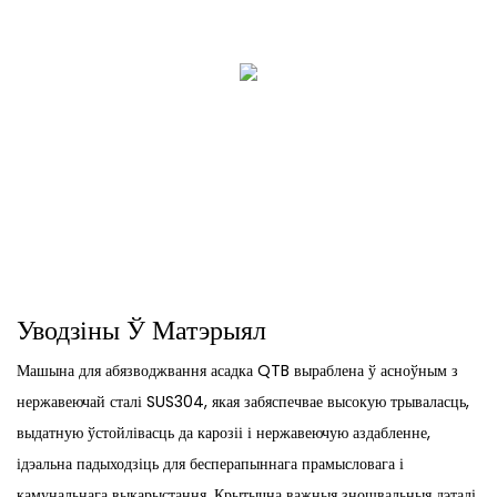
Уводзіны Ў Матэрыял
Машына для абязводжвання асадка QTB выраблена ў асноўным з
нержавеючай сталі SUS304, якая забяспечвае высокую трываласць,
выдатную ўстойлівасць да карозіі і нержавеючую аздабленне,
ідэальна падыходзіць для бесперапыннага прамысловага і
камунальнага выкарыстання. Крытычна важныя зношвальныя дэталі,