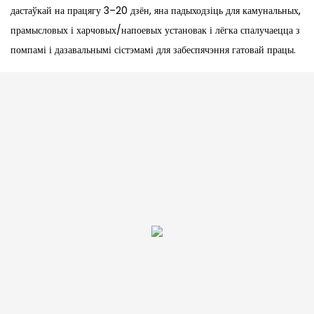
дастаўкай на працягу 3–20 дзён, яна падыходзіць для камунальных,
прамысловых і харчовых/напоевых установак і лёгка спалучаецца з
помпамі і дазавальнымі сістэмамі для забеспячэння гатовай працы.