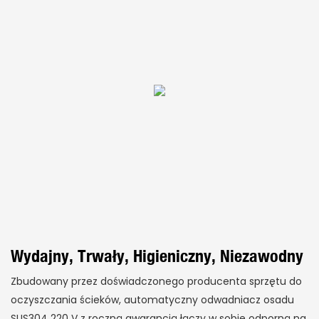
Wydajny, Trwały, Higieniczny, Niezawodny
Zbudowany przez doświadczonego producenta sprzętu do
oczyszczania ścieków, automatyczny odwadniacz osadu
SUS304 220 V z roczną gwarancją łączy w sobie odporną na