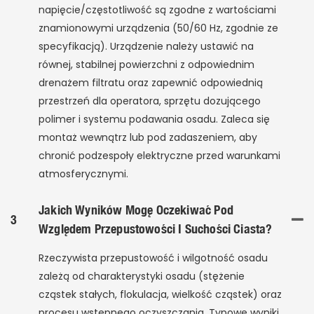
napięcie/częstotliwość są zgodne z wartościami
znamionowymi urządzenia (50/60 Hz, zgodnie ze
specyfikacją). Urządzenie należy ustawić na
równej, stabilnej powierzchni z odpowiednim
drenażem filtratu oraz zapewnić odpowiednią
przestrzeń dla operatora, sprzętu dozującego
polimer i systemu podawania osadu. Zaleca się
montaż wewnątrz lub pod zadaszeniem, aby
chronić podzespoły elektryczne przed warunkami
atmosferycznymi.
Jakich Wyników Mogę Oczekiwać Pod
3
Względem Przepustowości I Suchości Ciasta?
Rzeczywista przepustowość i wilgotność osadu
zależą od charakterystyki osadu (stężenie
cząstek stałych, flokulacja, wielkość cząstek) oraz
procesu wstępnego oczyszczania. Typowe wyniki