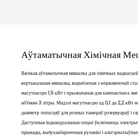
Аўтаматычная Хімічная Ме
Вялікая аўтаматычная мяшалка для хімічных вадкасцей
вертыкальная мяшалка, вырабленая з нержавеючай ста
магутнасцю 1,5 кВт і прызначаная для кампактнага зм
аб'ёмам 3 літры. Мадэлі магутнасцю ад 0,1 да 2,2 кВт
дыяметр лопасцяў для розных памераў рэзервуараў і ся
Даступныя індывідуальныя опцыі ўключаюць электры
прывады, выбухаабароненыя рухавікі і альтэрнатыўныя