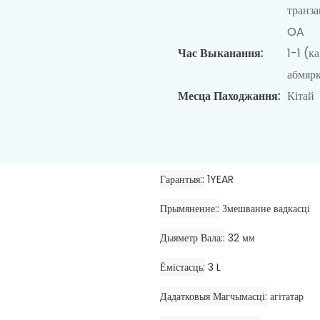
транз
OA
Час Выканання:
1-1 (к
абмярк
Месца Паходжання:
Кітай
Гарантыя:
1YEAR
Прымяненне:
Змешванне вадкасці
Дыяметр Вала:
32 мм
Ёмістасць
3 L
Дадатковыя Магчымасці
агітатар