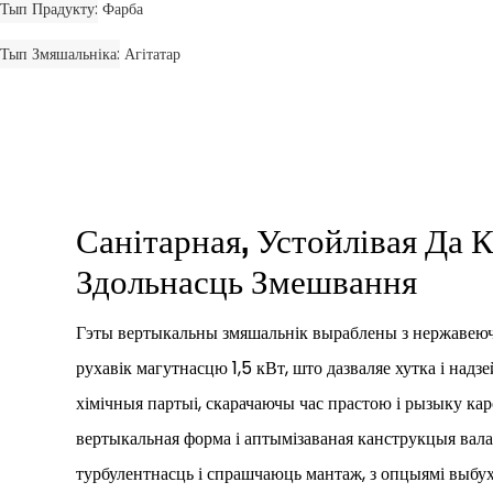
Тып Прадукту
Фарба
Тып Змяшальніка
Агітатар
Санітарная, Устойлівая Да К
Здольнасць Змешвання
Гэты вертыкальны змяшальнік выраблены з нержавеюч
рухавік магутнасцю 1,5 кВт, што дазваляе хутка і над
хімічныя партыі, скарачаючы час прастою і рызыку кар
вертыкальная форма і аптымізаваная канструкцыя вала
турбулентнасць і спрашчаюць мантаж, з опцыямі выбу