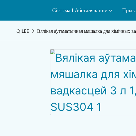
Сістэма І Абсталяванне
Прык
QILEE
Вялікая аўтаматычная мяшалка для хімічных в