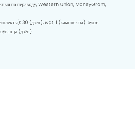
акцыя па пераводу, Western Union, MoneyGram,
амплекты): 30 (дзён), &gt; 1 (камплекты): будзе
оўвацца (дзён)