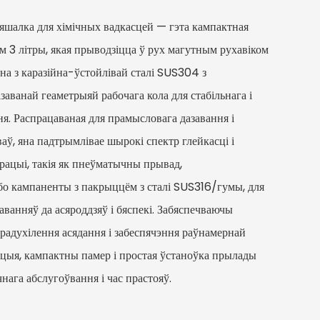
мяшалка для хімічных вадкасцей — гэта кампактная
м 3 літры, якая прыводзіцца ў рух магутным рухавіком
на з каразійна-ўстойлівай сталі SUS304 з
аванай геаметрыяй рабочага кола для стабільнага і
. Распрацаваная для прамысловага дазавання і
аў, яна падтрымлівае шырокі спектр глейкасці і
рацыі, такія як пнеўматычны прывад,
бо кампаненты з пакрыццём з сталі SUS316/гумы, для
ванняў да асяроддзяў і бяспекі. Забяспечваючы
радухілення асядання і забеспячэння раўнамернай
кцыя, кампактны памер і простая ўстаноўка прылады
нага абслугоўвання і час прастояў.