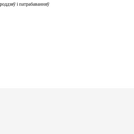
роддзяў і патрабаванняў