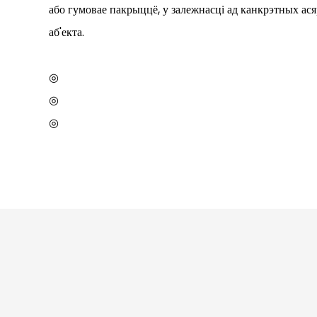
або гумовае пакрыццё, у залежнасці ад канкрэтных ася
аб'екта.
◎
◎
◎