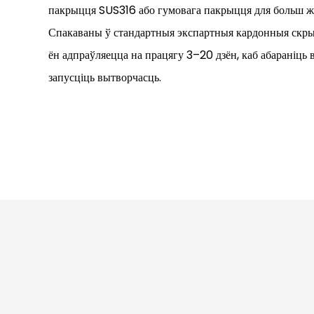
пакрыцця SUS316 або гумовага пакрыцця для больш жо
Спакаваны ў стандартныя экспартныя кардонныя скрынк
ён адпраўляецца на працягу 3–20 дзён, каб абараніць 
запусціць вытворчасць.