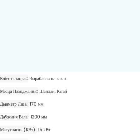
Кліентызацыя:
Выраблена на заказ
Месца Паходжання:
Шанхай, Кітай
Дыяметр Ляза:
170 мм
Даўжыня Вала:
1200 мм
Магутнасць (кВт)
1,5 кВт