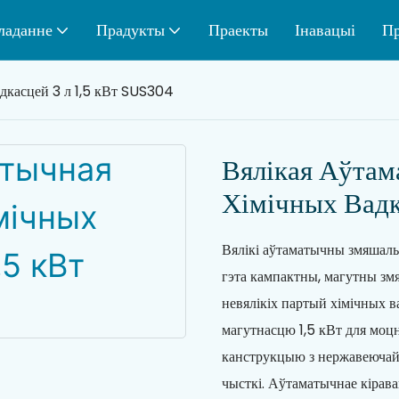
ладанне
Прадукты
Праекты
Інавацыі
Пр
адкасцей 3 л 1,5 кВт SUS304
Вялікая Аўта
Хімічных Вадк
Вялікі аўтаматычны змяшаль
гэта кампактны, магутны зм
невялікіх партый хімічных ва
магутнасцю 1,5 кВт для моцн
канструкцыю з нержавеючай с
чысткі. Аўтаматычнае кірав