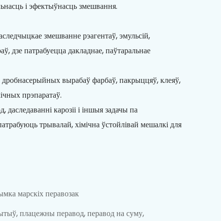
льнасць і эфектыўнасць змешвання.
аследчыцкае змешванне рэагентаў, эмульсій,
аў, дзе патрабуецца дакладнае, паўтаральнае
 дробнасерыйных вырабаў фарбаў, пакрыццяў, клеяў,
ічных прэпаратаў.
, даследаванні карозіі і іншыя задачы па
патрабуюць трывалай, хімічна ўстойлівай мешалкі для
мка марскіх перавозак
тыў, плацежны перавод, перавод на суму,