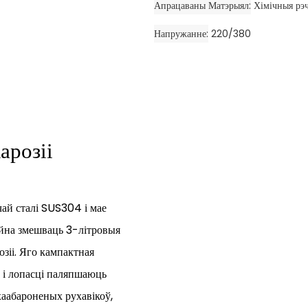
Апрацаваны Матэрыял
Хімічныя рэ
Напружанне
220/380
арозіі
ай сталі SUS304 і мае
зейна змешваць 3-літровыя
озіі. Яго кампактная
 і лопасці паляпшаюць
хаабароненых рухавікоў,