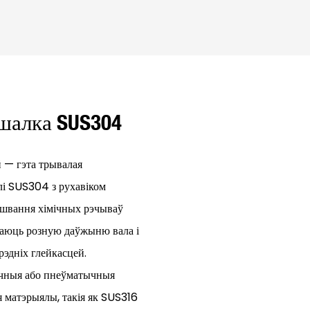
шалка SUS304
 — гэта трывалая
лі SUS304 з рухавіком
ешвання хімічных рэчываў
 маюць розную даўжыню вала і
рэдніх глейкасцей.
чныя або пнеўматычныя
 матэрыялы, такія як SUS316