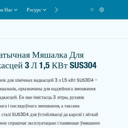
а Нас
Рэсурс
Кантакт
матычная Мяшалка Для
асцей 3 Л 1,5 КВт SUS304
нік для хімічных вадкасцей 3 л 1,5 кВт SUS304 -
яшальнік, прызначаны для надзейнага змешвання
дкасцей. Ён мае ёмістасць 3 літры, рухавік
ага і паслядоўнага змешвання, а таксама
талі SUS304 для ўстойлівасці да карозіі і лёгкай
анне спрашчае эксплуатацыю і памяншае ўмяшанне