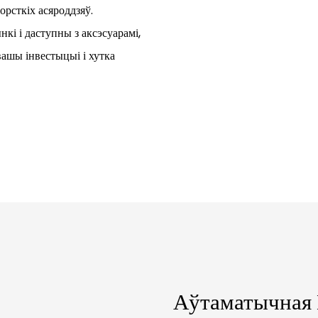
рсткіх асяроддзяў.
і і даступны з аксэсуарамі,
вашы інвестыцыі і хутка
Аўтаматычная 