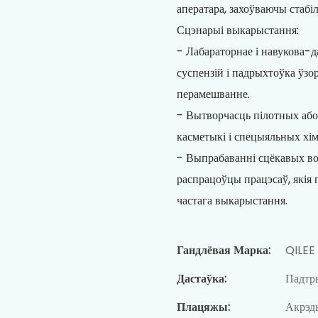
аператара, захоўваючы стабі
Сцэнарыі выкарыстання:
- Лабараторнае і навукова-д
суспензій і падрыхтоўка ўзор
перамешванне.
- Вытворчасць пілотных або
касметыкі і спецыяльных хім
- Выпрабаванні сцёкавых вод
распрацоўцы працэсаў, якія 
частага выкарыстання.
Гандлёвая Марка:
QILEE
Дастаўка:
Падтры
Плацяжы:
Акрэды