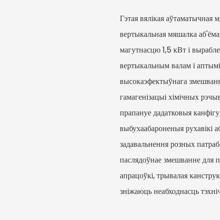
Гэтая вялікая аўтаматычная 
вертыкальная мяшалка аб'ёма
магутнасцю 1,5 кВт і вырабле
вертыкальным валам і аптыміз
высокаэфектыўнага змешвання
гамагенізацыі хімічных рэчыв
прапануе дадатковыя канфігу
выбухаабароненыя рухавікі а
задавальнення розных патраба
паслядоўнае змешванне для п
апрацоўкі, трывалая канстру
зніжаюць неабходнасць тэхніч