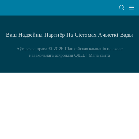
Ваш Надзейны Партнёр Па Сістэмах Ачысткі Вады
Аўтарскае права © 2025 Шанхайская кампанія па ахове
навакольнага асяроддзя QILEE |
Мапа сайта