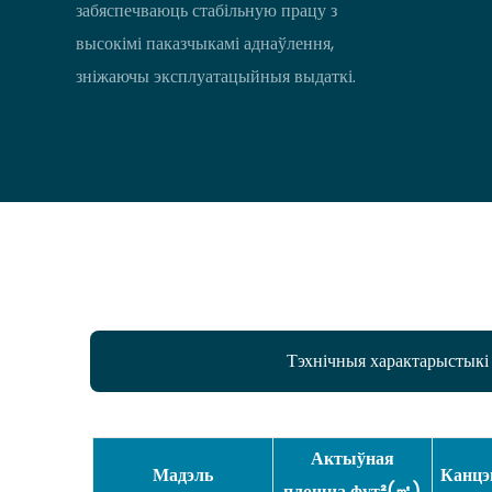
забяспечваюць стабільную працу з
высокімі паказчыкамі аднаўлення,
зніжаючы эксплуатацыйныя выдаткі.
Тэхнічныя характарыстыкі
Актыўная
Мадэль
Канцэ
плошча фут²(㎡)