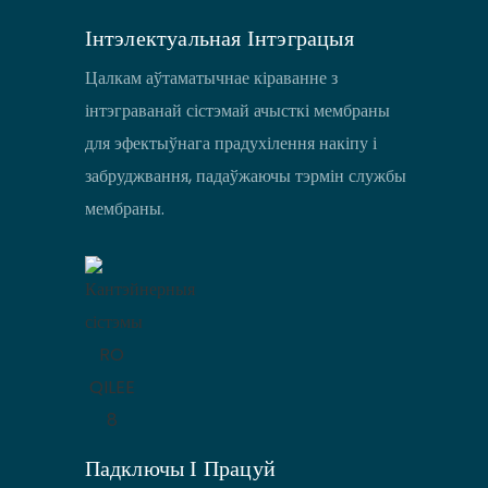
Інтэлектуальная Інтэграцыя
Цалкам аўтаматычнае кіраванне з
інтэграванай сістэмай ачысткі мембраны
для эфектыўнага прадухілення накіпу і
забруджвання, падаўжаючы тэрмін службы
мембраны.
Падключы І Працуй