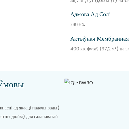
39,7 м³/сут (1,65 м³/г) на э
Адмова Ад Солі
≥99.6%
Актыўная Мембранная
400 кв. футаў (37,2 м²) на э
 Ўмовы
насці ад якасці падачы вады)
ратны дюйм) для саланаватай