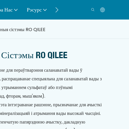
а Нас
Рэсурс
Кантакт
ныя сістэмы RO QILEE
Сістэмы RO QILEE
е для пераўтварэння саланаватай вады ў
 распрацаванае спецыяльна для саланаватай вады з
 утрыманнем сульфатаў або пэўнымі
ад, фторам, мыш'яком).
а інтэграванае рашэнне, прызначанае для ачысткі
мінералізацыяй і атрымання вады высокай чысціні.
упенчатую папярэднюю ачыстку, дакладную