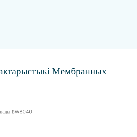
рактарыстыкі Мембранных
й вады BW8040