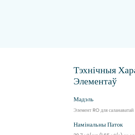
Тэхнічныя Ха
Элементаў
Мадэль
Элемент RO для саланавата
Намінальны Паток