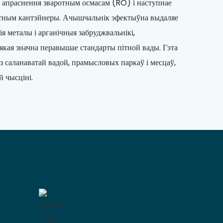
 апраснення зваротным осмасам (RO) і наступнае
тным кантэйнеры. Ачышчальнік эфектыўна выдаляе
ія металы і арганічныя забруджвальнікі,
якая значна перавышае стандарты пітной вады. Гэта
 з саланаватай вадой, прамысловых паркаў і месцаў,
й чысціні.