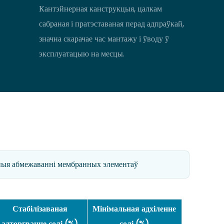
Кантэйнерная канструкцыя, цалкам
сабраная і пратэставаная перад адпраўкай,
значна скарачае час мантажу і ўводу ў
эксплуатацыю на месцы.
ыя абмежаванні мембранных элементаў
Стабілізаваная
Мінімальная адхіленне
адторгванне солі (%)
солі (%)