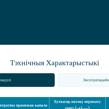
Тэхнічныя Характарыстыкі
 мадэлі
Эксплуатацыйн
Хуткасць патоку пермеату
нтратны прамежак канала
GPD (м³/сут)