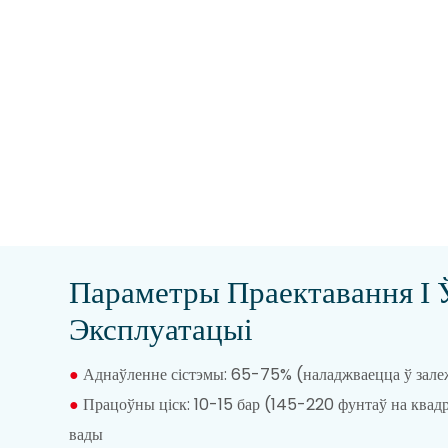
Параметры Праектавання І
Эксплуатацыі
●
Аднаўленне сістэмы: 65-75% (наладжваецца ў залеж
●
Працоўны ціск: 10-15 бар (145-220 фунтаў на квад
вады