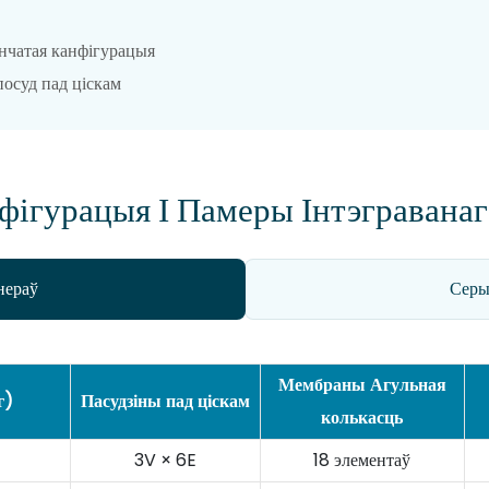
нчатая канфігурацыя
осуд пад ціскам
фігурацыя І Памеры Інтэграванаг
нераў
Серы
Мембраны Агульная
г)
Пасудзіны пад ціскам
колькасць
3V × 6E
18 элементаў