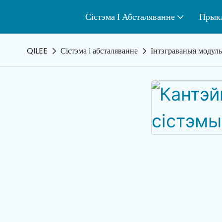
Сістэма І Абсталяванне
Прык
QILEE
Сістэма і абсталяванне
Інтэграваныя модул