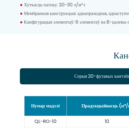
●
Хуткасць патоку: 20-30 л/м²·г
●
Мембранная канструкцыя: аднапраходная, аднаступе
●
Канфігурацыя элементаў: 6 элементаў на 8-цалевы п
Кан
Серыя 20-футавых кантэй
Нумар мадэлі
Прадукцыйнасць (м³/
QL-RO-10
10