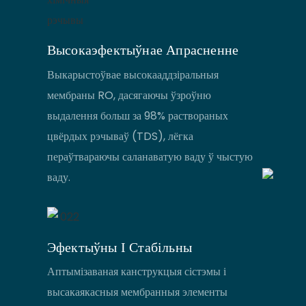
Высокаэфектыўнае Апрасненне
Выкарыстоўвае высокааддзіральныя
мембраны RO, дасягаючы ўзроўню
выдалення больш за 98% раствораных
цвёрдых рэчываў (TDS), лёгка
пераўтвараючы саланаватую ваду ў чыстую
ваду.
Эфектыўны І Стабільны
Аптымізаваная канструкцыя сістэмы і
высакаякасныя мембранныя элементы