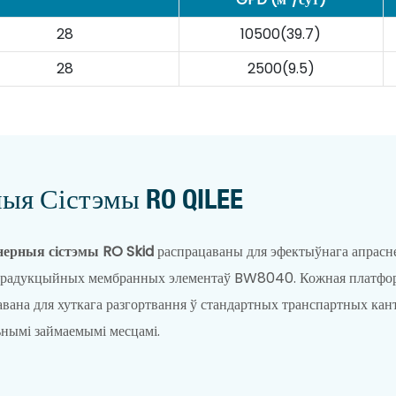
28
10500(39.7)
28
2500(9.5)
ыя Сістэмы RO QILEE
ерныя сістэмы RO Skid
распрацаваны для эфектыўнага апрасн
радукцыйных мембранных элементаў BW8040. Кожная платформа 
авана для хуткага разгортвання ў стандартных транспартных кан
ьнымі займаемымі месцамі.