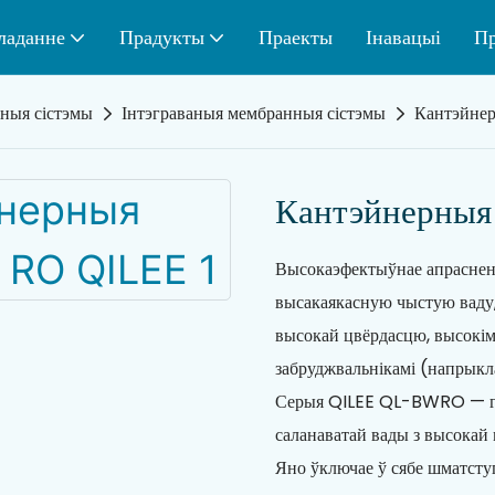
ладанне
Прадукты
Праекты
Інавацыі
Пр
ьныя сістэмы
Інтэграваныя мембранныя сістэмы
Кантэйнер
Кантэйнерныя 
Высокаэфектыўнае апрасненн
высакаякасную чыстую ваду,
высокай цвёрдасцю, высокім
забруджвальнікамі (напрыкл
Серыя QILEE QL-BWRO — гэт
саланаватай вады з высокай 
Яно ўключае ў сябе шматст