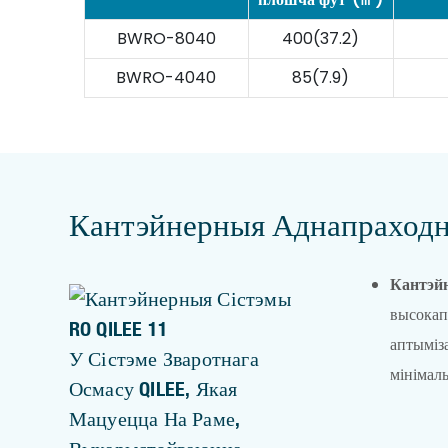
BWRO-8040
400(37.2)
BWRO-4040
85(7.9)
Кантэйнерныя Аднапраходн
Кантэйн
высокап
аптыміз
У Сістэме Зваротнага
мінімал
Осмасу QILEE, Якая
Мацуецца На Раме,