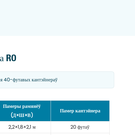
а RO
я 40-футавых кантэйнераў
Памеры рамянёў
Памер кантэйнера
(Д×Ш×В)
2,2×1,8×2,1 м
20 футаў