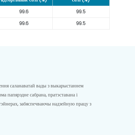
99.6
99.5
99.6
99.5
ення саланаватай вады з выкарыстаннем
папярэдне сабрана, пратэставана і
тэйнерах, забяспечваючы надзейную працу з