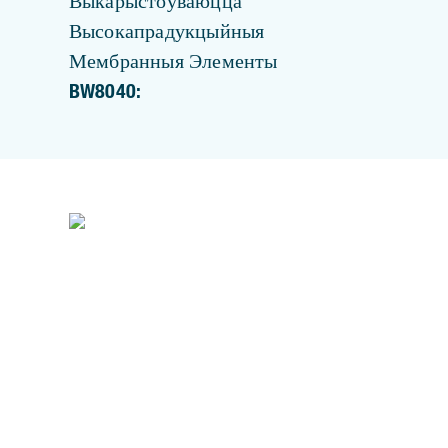
Выкарыстоўваюцца
Высокапрадукцыйныя
Мембранныя Элементы
BW8040: