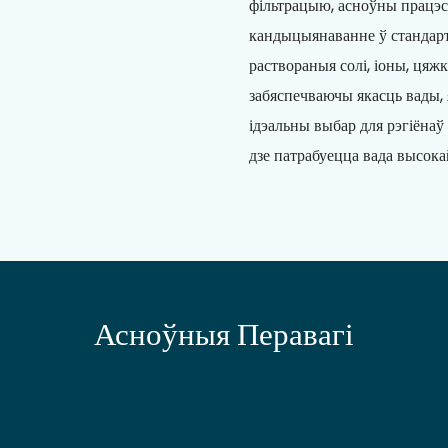
фільтрацыю, асноўны працэс
кандыцыянаванне ў стандар
раствораныя солі, іоны, цяжк
забяспечваючы якасць вады, 
ідэальны выбар для рэгіёнаў
дзе патрабуецца вада высока
Асноўныя Перавагі