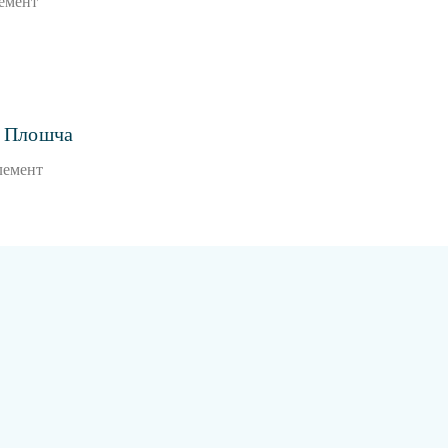
лемент
 Плошча
лемент