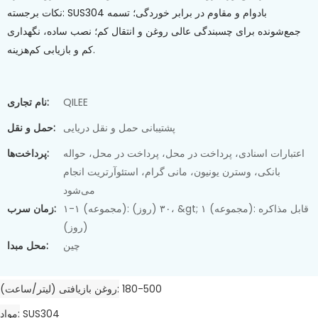
نکات برجسته: SUS304 بادوام و مقاوم در برابر خوردگی؛ تسمه
جمع‌شونده برای چسبندگی عالی روغن و انتقال کم؛ نصب ساده، نگهداری
کم و بازیابی کم‌هزینه.
QILEE
نام تجاری:
پشتیبانی حمل و نقل دریایی
حمل و نقل:
اعتبارات اسنادی، پرداخت در محل، پرداخت در محل، حواله
پرداخت‌ها:
بانکی، وسترن یونیون، مانی گرام، استئوآرتریت انجام
می‌شود
۱-۱ (مجموعه): ۳۰ (روز)، &gt; ۱ (مجموعه): قابل مذاکره
زمان سرب:
(روز)
چین
محل مبدا:
180-500
روغن بازیافتی (لیتر/ساعت)
SUS304
مواد