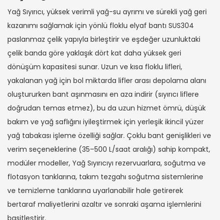
Yağ Sıyırıcı, yüksek verimli yağ-su ayrımı ve sürekli yağ geri
kazanımı sağlamak için yönlü floklu elyaf bantı SUS304
paslanmaz çelik yapıyla birleştirir ve eşdeğer uzunluktaki
çelik banda göre yaklaşık dört kat daha yüksek geri
dönüşüm kapasitesi sunar. Uzun ve kısa floklu lifleri,
yakalanan yağ için bol miktarda lifler arası depolama alanı
oluştururken bant aşınmasını en aza indirir (sıyırıcı liflere
doğrudan temas etmez), bu da uzun hizmet ömrü, düşük
bakım ve yağ saflığını iyileştirmek için yerleşik ikincil yüzer
yağ tabakası işleme özelliği sağlar. Çoklu bant genişlikleri ve
verim seçeneklerine (35–500 L/saat aralığı) sahip kompakt,
modüler modeller, Yağ Sıyırıcıyı rezervuarlara, soğutma ve
flotasyon tanklarına, takım tezgahı soğutma sistemlerine
ve temizleme tanklarına uyarlanabilir hale getirerek
bertaraf maliyetlerini azaltır ve sonraki aşama işlemlerini
basitleştirir.