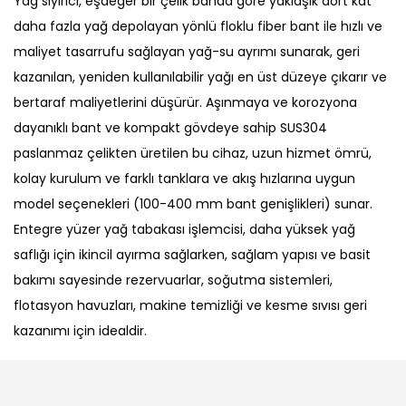
Yağ sıyırıcı, eşdeğer bir çelik banda göre yaklaşık dört kat
daha fazla yağ depolayan yönlü floklu fiber bant ile hızlı ve
maliyet tasarrufu sağlayan yağ-su ayrımı sunarak, geri
kazanılan, yeniden kullanılabilir yağı en üst düzeye çıkarır ve
bertaraf maliyetlerini düşürür. Aşınmaya ve korozyona
dayanıklı bant ve kompakt gövdeye sahip SUS304
paslanmaz çelikten üretilen bu cihaz, uzun hizmet ömrü,
kolay kurulum ve farklı tanklara ve akış hızlarına uygun
model seçenekleri (100-400 mm bant genişlikleri) sunar.
Entegre yüzer yağ tabakası işlemcisi, daha yüksek yağ
saflığı için ikincil ayırma sağlarken, sağlam yapısı ve basit
bakımı sayesinde rezervuarlar, soğutma sistemleri,
flotasyon havuzları, makine temizliği ve kesme sıvısı geri
kazanımı için idealdir.