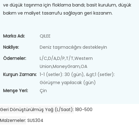
ve düşük taşınma için floklama bandı; basit kurulum, düşük
bakım ve maliyet tasarrufu sağlayan geri kazanım.
Marka Adı:
QILEE
Nakliye:
Deniz taşımacılığını destekleyin
Ödemeler:
L/C,D/A,D/P,T/T,Western
Union,MoneyGram,OA
Kurşun Zamanı:
1-1 (setler): 30 (gün), &gt;1 (setler):
Görüşme yapılacak (gün)
Menşe Yeri:
Çin
Geri Dönüştürülmüş Yağ (L/Saat)
180-500
Malzemeler
SUS304