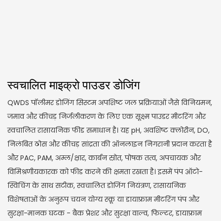
स्वचालित माइक्रो पाउडर डोजिंग
QWDS पॉलीमर डोजिंग सिस्टम अपशिष्ट जल प्रक्रियाओं जैसे विनियमन,
जमाव और कीचड़ निर्जलीकरण के लिए एक सूक्ष्म पाउडर मीटरिंग और
स्वचालित रासायनिक फीड समाधान है। यह pH, अवशिष्ट क्लोरीन, DO,
निलंबित ठोस और कीचड़ सांद्रता की ऑनलाइन निगरानी प्रदान करता है
और PAC, PAM, अम्ल/क्षार, कार्बन स्रोत, पोषक तत्व, अपचायक और
विमिश्रणीयकारक को फीड करने की क्षमता रखता है। इसमें पंप ऑटो-
स्विचिंग के साथ सटीक, स्वचालित डोजिंग नियंत्रण, रासायनिक
विशेषताओं के अनुरूप चयन योग्य स्क्रू या डायाफ्राम मीटरिंग पंप और
सुरक्षा-मानक घटक - बैक प्रेशर और सुरक्षा वाल्व, फिल्टर, डायाफ्राम