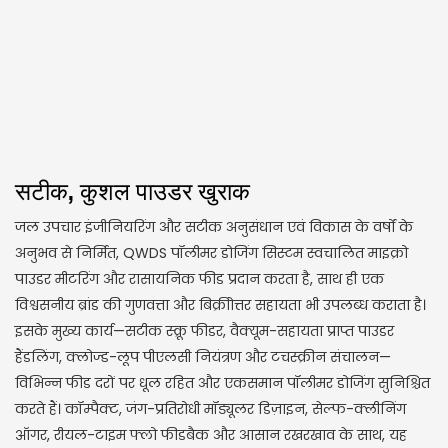
सटीक, कुशल पाउडर खुराक
जल उपचार इंजीनियरिंग और सटीक अनुसंधान एवं विकास के वर्षों के
अनुभव से निर्मित, QWDS पॉलीमर डोजिंग सिस्टम स्वचालित माइक्रो
पाउडर मीटरिंग और रासायनिक फीड प्रदान करता है, साथ ही एक
विश्वसनीय ब्रांड की गुणवत्ता और बिक्रीोत्तर सहायता भी उपलब्ध कराता है।
इसके मुख्य कार्य—सटीक स्क्रू फीडर, वैक्यूम-सहायता प्राप्त पाउडर
हैंडलिंग, क्लोज्ड-लूप पीएलसी नियंत्रण और टचस्क्रीन संचालन—
विभिन्न फीड दरों पर धूल रहित और एकसमान पॉलीमर डोजिंग सुनिश्चित
करते हैं। कॉम्पैक्ट, जंग-प्रतिरोधी मॉड्यूलर डिज़ाइन, सेल्फ-क्लीनिंग
ऑगर, रीयल-टाइम फ्लो फीडबैक और आसान रखरखाव के साथ, यह