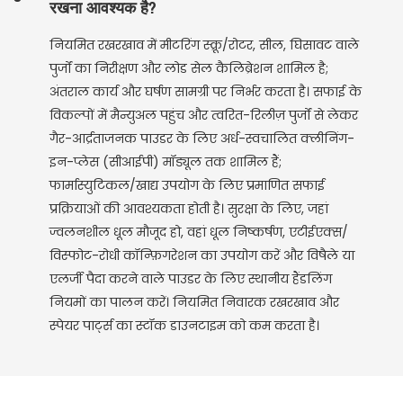
रखना आवश्यक है?
नियमित रखरखाव में मीटरिंग स्क्रू/रोटर, सील, घिसावट वाले
पुर्जों का निरीक्षण और लोड सेल कैलिब्रेशन शामिल है;
अंतराल कार्य और घर्षण सामग्री पर निर्भर करता है। सफाई के
विकल्पों में मैन्युअल पहुंच और त्वरित-रिलीज़ पुर्जों से लेकर
गैर-आर्द्रताजनक पाउडर के लिए अर्ध-स्वचालित क्लीनिंग-
इन-प्लेस (सीआईपी) मॉड्यूल तक शामिल हैं;
फार्मास्युटिकल/खाद्य उपयोग के लिए प्रमाणित सफाई
प्रक्रियाओं की आवश्यकता होती है। सुरक्षा के लिए, जहां
ज्वलनशील धूल मौजूद हो, वहां धूल निष्कर्षण, एटीईएक्स/
विस्फोट-रोधी कॉन्फ़िगरेशन का उपयोग करें और विषैले या
एलर्जी पैदा करने वाले पाउडर के लिए स्थानीय हैंडलिंग
नियमों का पालन करें। नियमित निवारक रखरखाव और
स्पेयर पार्ट्स का स्टॉक डाउनटाइम को कम करता है।