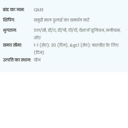
ब्रांड का नाम:
QILEE
शिपिंग:
समुद्री माल ढुलाई का समर्थन करें
भुगतान:
एल/सी, डी/ए, डी/पी, टी/टी, वेस्टर्न यूनियन, मनीग्राम,
ओए
समय सीमा:
1-1 (सेट): 30 (दिन), &gt;1 (सेट): बातचीत के लिए
(दिन)
उत्पत्ति का स्थान:
चीन