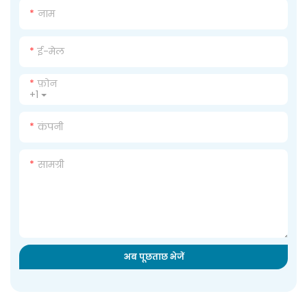
नाम
ई-मेल
फ़ोन
+1
कंपनी
सामग्री
अब पूछताछ भेजें