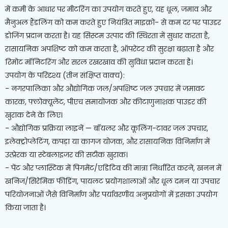
में कमी के आधार पर मीटरिंग का उपयोग करते हुए, यह धूल, जमाव और
मैनुअल हैंडलिंग को कम करते हुए नियंत्रित माइक्रो- से कम दर पर पाउडर
डोजिंग प्रदान करता है। यह सिस्टम उत्पाद की स्थिरता में सुधार करता है,
रासायनिक अपशिष्ट को कम करता है, ऑपरेटर की सुरक्षा बढ़ाता है और
रिमोट मॉनिटरिंग और सरल रखरखाव की सुविधा प्रदान करता है।
उपयोग के परिदृश्य (तीन संक्षिप्त वाक्य):
- नगरपालिका और औद्योगिक जल/अपशिष्ट जल उपचार में जमावट
कारक, फ्लोक्यूलेंट, पीएच समायोजक और कीटाणुनाशक पाउडर की
खुराक देने के लिए।
- औद्योगिक प्रक्रिया लाइनें — बॉयलर और कूलिंग-टावर जल उपचार,
इलेक्ट्रोप्लेटिंग, कपड़ा या कागज योजक, और रासायनिक विनिर्माण में
उत्प्रेरक या स्टेबलाइजर की सटीक खुराक।
- पेंट और प्लास्टिक में पिगमेंट/एडिटिव की मात्रा निर्धारित करने, खनन में
खनिज/सिरेमिक फीडिंग, पायलट प्रयोगशालाओं और धूल दमन या उपचार
परियोजनाओं जैसे विनिर्माण और पर्यावरणीय अनुप्रयोगों में इसका उपयोग
किया जाता है।