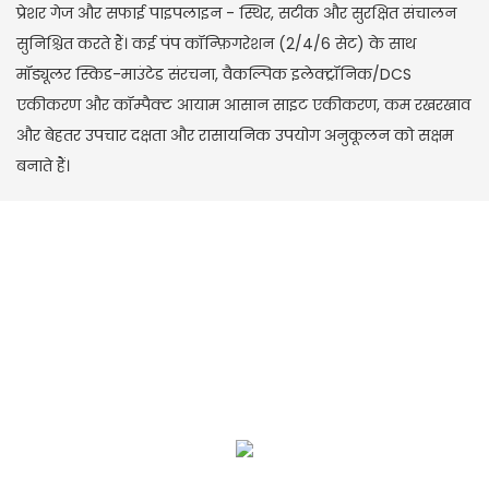
प्रेशर गेज और सफाई पाइपलाइन - स्थिर, सटीक और सुरक्षित संचालन
सुनिश्चित करते हैं। कई पंप कॉन्फ़िगरेशन (2/4/6 सेट) के साथ
मॉड्यूलर स्किड-माउंटेड संरचना, वैकल्पिक इलेक्ट्रॉनिक/DCS
एकीकरण और कॉम्पैक्ट आयाम आसान साइट एकीकरण, कम रखरखाव
और बेहतर उपचार दक्षता और रासायनिक उपयोग अनुकूलन को सक्षम
बनाते हैं।