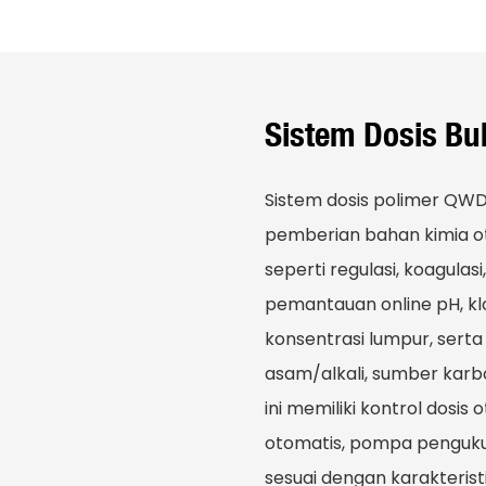
Sistem Dosis Bu
Sistem dosis polimer QWD
pemberian bahan kimia ot
seperti regulasi, koagul
pemantauan online pH, klo
konsentrasi lumpur, ser
asam/alkali, sumber karbon
ini memiliki kontrol dosi
otomatis, pompa pengukur
sesuai dengan karakteris