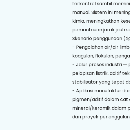
terkontrol sambil memi
manual. Sistem ini menin
kimia, meningkatkan ke
pemantauan jarak jauh s
Skenario penggunaan (ti
- Pengolahan air/air lim
koagulan, flokulan, penga
- Jalur proses industri —
pelapisan listrik, aditif te
stabilisator yang tepat
- Aplikasi manufaktur da
pigmen/aditif dalam cat
mineral/keramik dalam 
dan proyek penanggulang