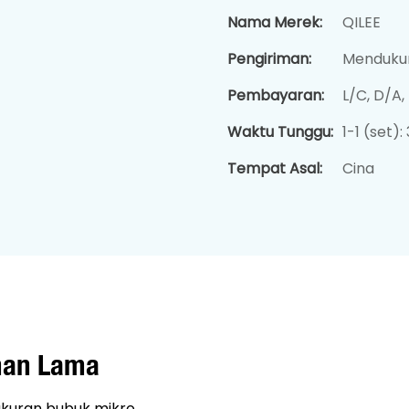
Nama Merek:
QILEE
Pengiriman:
Mendukun
Pembayaran:
L/C, D/A
Waktu Tunggu:
1-1 (set):
Tempat Asal:
Cina
ahan Lama
kuran bubuk mikro