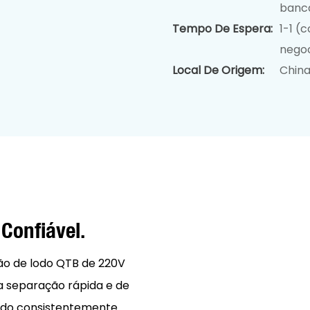
bancá
Tempo De Espera:
1-1 (c
negoc
Local De Origem:
Chin
 Confiável.
ão de lodo QTB de 220V
 separação rápida e de
odo consistentemente