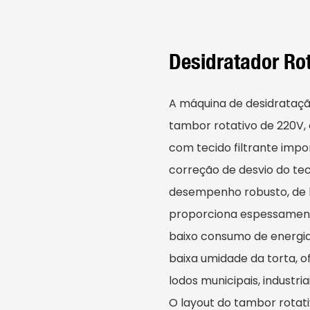
Desidratador Ro
A máquina de desidrataç
tambor rotativo de 220V,
com tecido filtrante imp
correção de desvio do te
desempenho robusto, de b
proporciona espessamento
baixo consumo de energia,
baixa umidade da torta,
lodos municipais, industr
O layout do tambor rotat