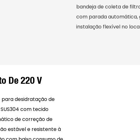
bandeja de coleta de fil
com parada automática, g
instalação flexível no local
to De 220 V
 para desidratação de
l SUS304 com tecido
mático de correção de
o estável e resistente à
ação com baixo consumo de