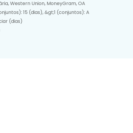
ria, Western Union, MoneyGram, OA
onjuntos): 15 (dias), &gt;1 (conjuntos): A
iar (dias)
a