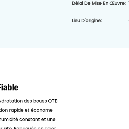
Délai De Mise En Œuvre:
Lieu D'origine:
Fiable
ydratation des boues QTB
ation rapide et économe
 humidité constant et une
 site. Fabriquée en acier