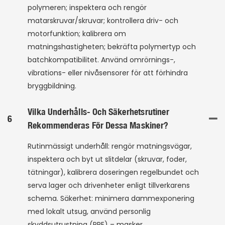
polymeren; inspektera och rengör
matarskruvar/skruvar; kontrollera driv- och
motorfunktion; kalibrera om
matningshastigheten; bekräfta polymertyp och
batchkompatibilitet. Använd omrörnings-,
vibrations- eller nivåsensorer för att förhindra
bryggbildning.
Vilka Underhålls- Och Säkerhetsrutiner
6
Rekommenderas För Dessa Maskiner?
Rutinmässigt underhåll: rengör matningsvägar,
inspektera och byt ut slitdelar (skruvar, foder,
tätningar), kalibrera doseringen regelbundet och
serva lager och drivenheter enligt tillverkarens
schema. Säkerhet: minimera dammexponering
med lokalt utsug, använd personlig
skyddsutrustning (PPE) – masker,