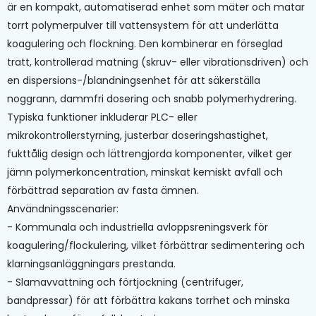
är en kompakt, automatiserad enhet som mäter och matar
torrt polymerpulver till vattensystem för att underlätta
koagulering och flockning. Den kombinerar en förseglad
tratt, kontrollerad matning (skruv- eller vibrationsdriven) och
en dispersions-/blandningsenhet för att säkerställa
noggrann, dammfri dosering och snabb polymerhydrering.
Typiska funktioner inkluderar PLC- eller
mikrokontrollerstyrning, justerbar doseringshastighet,
fukttålig design och lättrengjorda komponenter, vilket ger
jämn polymerkoncentration, minskat kemiskt avfall och
förbättrad separation av fasta ämnen.
Användningsscenarier:
- Kommunala och industriella avloppsreningsverk för
koagulering/flockulering, vilket förbättrar sedimentering och
klarningsanläggningars prestanda.
- Slamavvattning och förtjockning (centrifuger,
bandpressar) för att förbättra kakans torrhet och minska