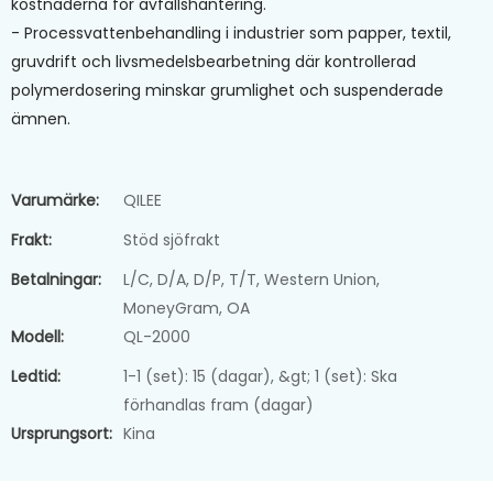
kostnaderna för avfallshantering.
- Processvattenbehandling i industrier som papper, textil,
gruvdrift och livsmedelsbearbetning där kontrollerad
polymerdosering minskar grumlighet och suspenderade
ämnen.
Varumärke:
QILEE
Frakt:
Stöd sjöfrakt
Betalningar:
L/C, D/A, D/P, T/T, Western Union,
MoneyGram, OA
Modell:
QL-2000
Ledtid:
1-1 (set): 15 (dagar), &gt; 1 (set): Ska
förhandlas fram (dagar)
Ursprungsort:
Kina