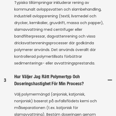
Typiska tillämpningar inkluderar rening av
kommunalt avloppsvatten och slambehandling,
industriell avloppsrening (textil, livsmedel och
drycker, kemikalier, gruvdrift, massa och papper),
slamavvattning med centrifuger eller
bandfilterpressar, dagvattenrening och vissa
dricksvattenreningsprocesser där godkända
polymerer används. Det används överallt där
kontrollerad polymertillsats förbättrar
sedimenterings- eller avvattningsprestanda.
Hur Väljer Jag Rätt Polymertyp Och
3
Doseringshastighet För Min Process?
Välj polymermängd (anjonisk, katjonisk,
nonjonisk) baserat på avfallsflödets kemi och
målseparationen (t.ex. katjonisk för
slamavvattning). Bestäm doseringen genom