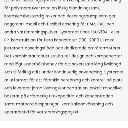
QL Small doseringssystem är en kompakt doseringslösning
för polymerpulver med en löslig blandningstank,
korrosionsbeständig mixer och doseringspump som ger
noggrann, mobil och flexibel dosering för PAM, PAC och
andra vattenreningspulver. Systemet finns i SUS304- eller
PP-konstruktion för flera kapaciteter (100–2000 L) med
justerbart doseringsflöde och dedikerade omrörarmotorer.
Det kombinerar robust strukturell design och komponenter
med lågt underhållsbehov för att säkerställa lång livslängd
och tillförlitlig drift under kontinuerlig användning. Systemet
är utformat för att förenkla beredning och kontroll på plats
och levererar jämn lösningskoncentration, enkelt modellval
baserat på erforderlig timkapacitet och koncentration
samt mätbara besparingar i kemikalieanvändning och
operatörstid för vattenreningsprojekt.