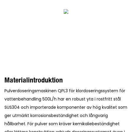
Materialintroduktion
Pulverdoseringsmaskinen QPL3 för klordoseringssystem för
vattenbehandling 500L/h har en robust yta i rostfritt stål
SUS304 och importerade komponenter av hög kvalitet som
ger utmärkt korrosionsbeständighet och långvarig
hållbarhet. För pulver som kräver kemikaliebeständighet
eller lättare konstruktion erbjuds doseringssystemet även i