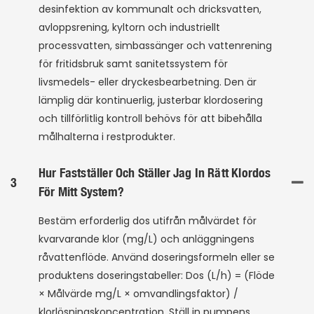
desinfektion av kommunalt och dricksvatten,
avloppsrening, kyltorn och industriellt
processvatten, simbassänger och vattenrening
för fritidsbruk samt sanitetssystem för
livsmedels- eller dryckesbearbetning. Den är
lämplig där kontinuerlig, justerbar klordosering
och tillförlitlig kontroll behövs för att bibehålla
målhalterna i restprodukter.
Hur Fastställer Och Ställer Jag In Rätt Klordos
3
För Mitt System?
Bestäm erforderlig dos utifrån målvärdet för
kvarvarande klor (mg/L) och anläggningens
råvattenflöde. Använd doseringsformeln eller se
produktens doseringstabeller: Dos (L/h) = (Flöde
× Målvärde mg/L × omvandlingsfaktor) /
klorlösningskoncentration. Ställ in pumpens