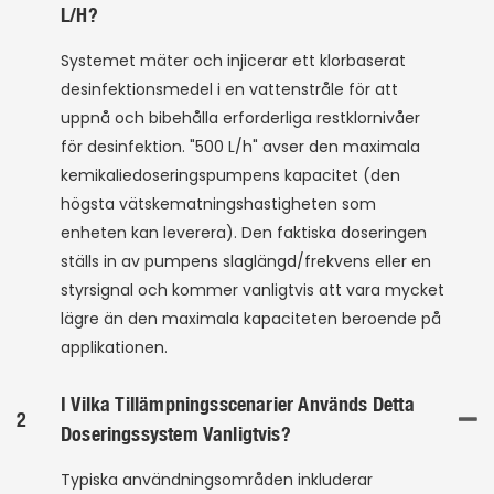
L/h?
Systemet mäter och injicerar ett klorbaserat
desinfektionsmedel i en vattenstråle för att
uppnå och bibehålla erforderliga restklornivåer
för desinfektion. "500 L/h" avser den maximala
kemikaliedoseringspumpens kapacitet (den
högsta vätskematningshastigheten som
enheten kan leverera). Den faktiska doseringen
ställs in av pumpens slaglängd/frekvens eller en
styrsignal och kommer vanligtvis att vara mycket
lägre än den maximala kapaciteten beroende på
applikationen.
I Vilka Tillämpningsscenarier Används Detta
2
Doseringssystem Vanligtvis?
Typiska användningsområden inkluderar