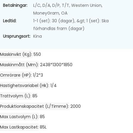
Betalningar:
L/C, D/A, D/P, T/T, Western Union,
MoneyGram, OA
Ledtid:
1-1 (set): 30 (dagar), &gt; 1 (set): Ska
förhandlas fram (dagar)
Ursprungsort:
Kina
Maskinvikt (kg)
550
Maskinmått (mm)
2438*1300*1850
Omrörare (HP)
1/2*3
Hastighetsvariabel (hk)
1/4
Trattvolym (L)
85
Produktionskapacitet (L/timme)
2000
Max Lastvolym (L)
85
Max Lastkapacitet
85L