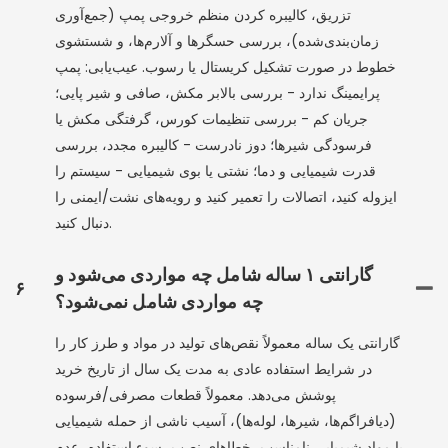
تزریق، کالیبره کردن منظم خروجی پمپ (جمع‌آوری
زمان‌بندی‌شده)، بررسی حسگرها و آلارم‌ها، و شستشوی
خطوط در صورت تشکیل کریستال یا رسوب. عیب‌یابی: پمپ
پرایمینگ ندارد - بررسی بالابر مکش، صافی و شیر پایی؛
جریان کم - بررسی تنظیمات کورس، گرفتگی مکش یا
فرسودگی شیرها؛ دوز نادرست - کالیبره مجدد، بررسی
قدرت شیمیایی و دما؛ نشتی یا بوی شیمیایی - سیستم را
ایزوله کنید، اتصالات را تعمیر کنید و رویه‌های نشت/ایمنی را
دنبال کنید.
گارانتی ۱ ساله شامل چه مواردی می‌شود و
۶
چه مواردی شامل نمی‌شود؟
گارانتی یک ساله معمولاً نقص‌های تولید در مواد و طرز کار را
در شرایط استفاده عادی به مدت یک سال از تاریخ خرید
پوشش می‌دهد. معمولاً قطعات مصرفی/فرسوده
(دیافراگم‌ها، شیرها، لوله‌ها)، آسیب ناشی از حمله شیمیایی
یا مواد شیمیایی نامناسب، خطاهای نصب، سوء استفاده، عدم