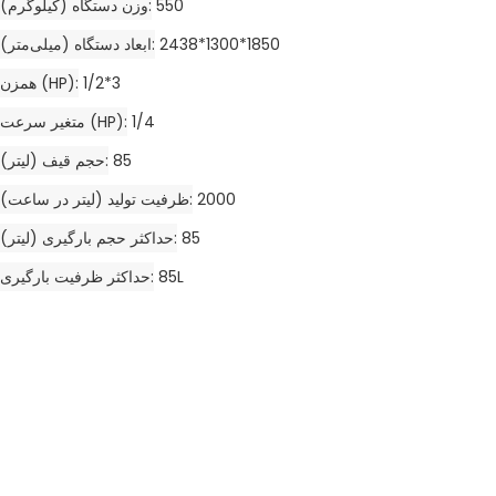
550
وزن دستگاه (کیلوگرم)
2438*1300*1850
ابعاد دستگاه (میلی‌متر)
1/2*3
همزن (HP)
1/4
متغیر سرعت (HP)
85
حجم قیف (لیتر)
2000
ظرفیت تولید (لیتر در ساعت)
85
حداکثر حجم بارگیری (لیتر)
85L
حداکثر ظرفیت بارگیری