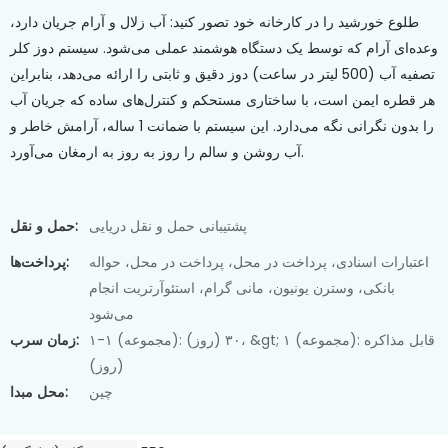
طلوع خورشید را در کارخانه خود تصور کنید: آب زلال و آرام جریان دارد،
وعده‌ای آرام که توسط یک دستگاه هوشمند عملی می‌شود. سیستم دوز کلر
تصفیه آب (500 لیتر در ساعت) دوز دقیق و ثابتی را ارائه می‌دهد، بنابراین
هر قطره ایمن است، با ساختاری مستحکم و کنترل‌های ساده که جریان آب
را بدون نگرانی نگه می‌دارد. این سیستم با ضمانت 1 ساله، آرامش خاطر و
آب روشن و سالم را روز به روز به ارمغان می‌آورد.
پشتیبانی حمل و نقل دریایی
حمل و نقل:
اعتبارات اسنادی، پرداخت در محل، پرداخت در محل، حواله
پرداخت‌ها:
بانکی، وسترن یونیون، مانی گرام، استئوآرتریت انجام
می‌شود
۱-۱ (مجموعه): ۳۰ (روز)، &gt; ۱ (مجموعه): قابل مذاکره
زمان سرب:
(روز)
چین
محل مبدا: