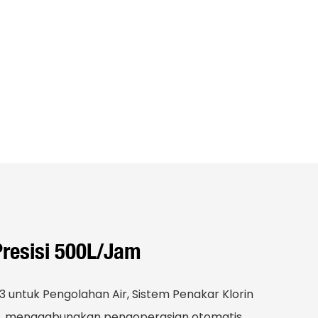
Presisi 500L/jam
 untuk Pengolahan Air, Sistem Penakar Klorin
un, menggabungkan pengoperasian otomatis