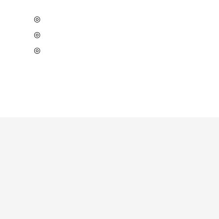
◎
◎
◎