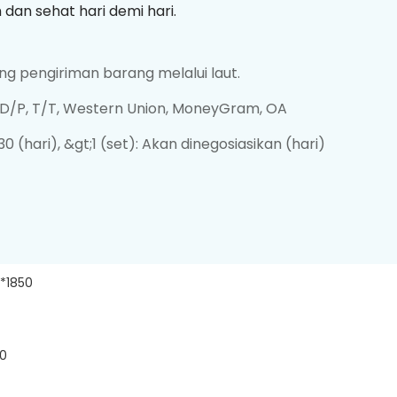
h dan sehat hari demi hari.
g pengiriman barang melalui laut.
, D/P, T/T, Western Union, MoneyGram, OA
 30 (hari), &gt;1 (set): Akan dinegosiasikan (hari)
*1850
0