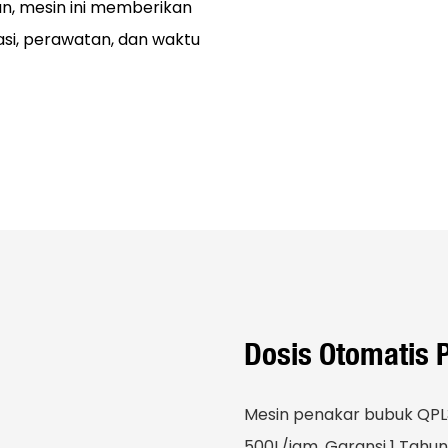
un, mesin ini memberikan
si, perawatan, dan waktu
Dosis Otomatis 
Mesin penakar bubuk QPL3
500L/jam, Garansi 1 Tah