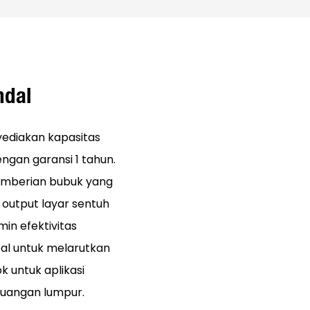
ndal
yediakan kapasitas
ngan garansi 1 tahun.
pemberian bubuk yang
 output layar sentuh
in efektivitas
al untuk melarutkan
k untuk aplikasi
buangan lumpur.