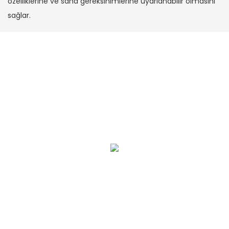
özelliklerine ve saha gereksinimlerine uyarlanabilir olmasını
sağlar.