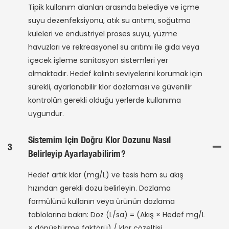
Tipik kullanım alanları arasında belediye ve içme
suyu dezenfeksiyonu, atık su arıtımı, soğutma
kuleleri ve endüstriyel proses suyu, yüzme
havuzları ve rekreasyonel su arıtımı ile gıda veya
içecek işleme sanitasyon sistemleri yer
almaktadır. Hedef kalıntı seviyelerini korumak için
sürekli, ayarlanabilir klor dozlaması ve güvenilir
kontrolün gerekli olduğu yerlerde kullanıma
uygundur.
Sistemim Için Doğru Klor Dozunu Nasıl
3
Belirleyip Ayarlayabilirim?
Hedef artık klor (mg/L) ve tesis ham su akış
hızından gerekli dozu belirleyin. Dozlama
formülünü kullanın veya ürünün dozlama
tablolarına bakın: Doz (L/sa) = (Akış × Hedef mg/L
× dönüştürme faktörü) / klor çözeltisi