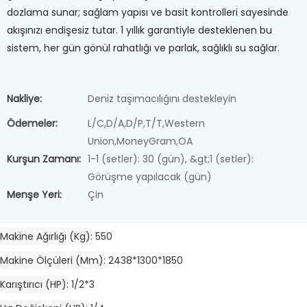
dozlama sunar; sağlam yapısı ve basit kontrolleri sayesinde
akışınızı endişesiz tutar. 1 yıllık garantiyle desteklenen bu
sistem, her gün gönül rahatlığı ve parlak, sağlıklı su sağlar.
Nakliye:
Deniz taşımacılığını destekleyin
Ödemeler:
L/C,D/A,D/P,T/T,Western
Union,MoneyGram,OA
Kurşun Zamanı:
1-1 (setler): 30 (gün), &gt;1 (setler):
Görüşme yapılacak (gün)
Menşe Yeri:
Çin
Makine Ağırlığı (kg)
550
Makine Ölçüleri (mm)
2438*1300*1850
Karıştırıcı (HP)
1/2*3