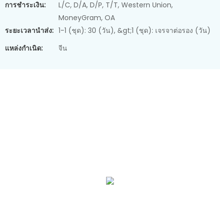
การชำระเงิน:
L/C, D/A, D/P, T/T, Western Union,
MoneyGram, OA
ระยะเวลานำส่ง:
1-1 (ชุด): 30 (วัน), &gt;1 (ชุด): เจรจาต่อรอง (วัน)
แหล่งกำเนิด:
จีน