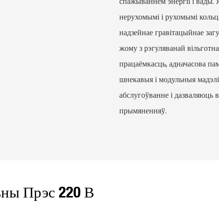
спажываннем энергіі і вады.
нерухомымі і рухомымі кольц
надзейнае гравітацыйнае заг
жому з рэгуляванай вільготна
працаёмкасць, адначасова п
шнекавыя і модульныя мадэл
абслугоўванне і дазваляюць 
прымяненняў.
ны Прэс 220 В