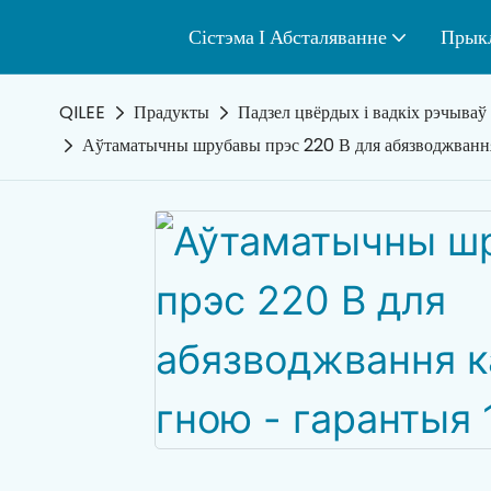
Сістэма І Абсталяванне
Прык
QILEE
Прадукты
Падзел цвёрдых і вадкіх рэчываў
Аўтаматычны шрубавы прэс 220 В для абязводжвання 