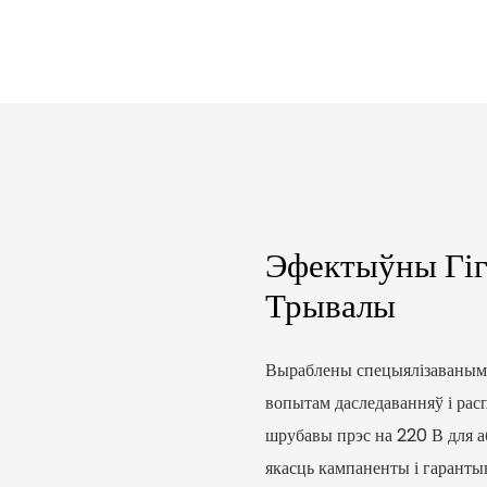
Эфектыўны Гіг
Трывалы
Выраблены спецыялізаваным 
вопытам даследаванняў і рас
шрубавы прэс на 220 В для а
якасць кампаненты і гаранты