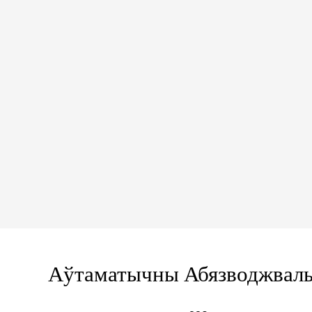
Аўтаматычны Абязводжваль