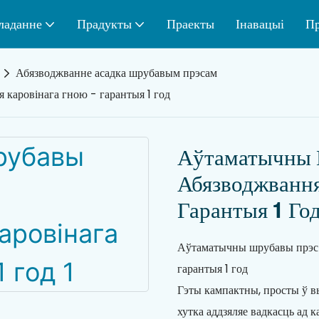
ладанне
Прадукты
Праекты
Інавацыі
Пр
Абязводжванне асадка шрубавым прэсам
каровінага гною - гарантыя 1 год
Аўтаматычны 
Абязводжвання
Гарантыя 1 Го
Аўтаматычны шрубавы прэс 
гарантыя 1 год
Гэты кампактны, просты ў в
хутка аддзяляе вадкасць ад 