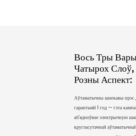
Вось Тры Вары
Чатырох Слоў,
Розны Аспект:
Аўтаматычны шнекавы прэс д
гарантыяй 1 год — гэта камп
аб'ядноўвае электрычную шафу
кругласутачнай аўтаматычнай