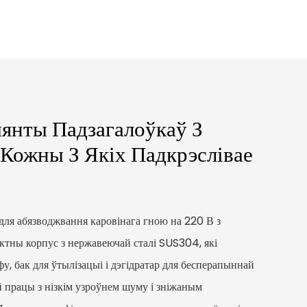
янты Падзагалоўкаў З
 Кожны З Якіх Падкрэслівае
ля абязводжвання каровінага гною на 220 В з
актны корпус з нержавеючай сталі SUS304, які
, бак для ўтылізацыі і дэгідратар для бесперапыннай
 працы з нізкім узроўнем шуму і зніжаным