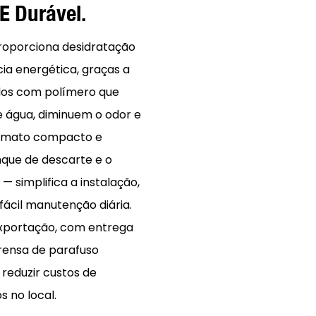
E Durável.
roporciona desidratação
cia energética, graças a
idos com polímero que
 água, diminuem o odor e
ormato compacto e
nque de descarte e o
 simplifica a instalação,
fácil manutenção diária.
xportação, com entrega
prensa de parafuso
 reduzir custos de
 no local.