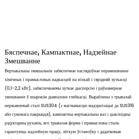
Бяспечнае, Кампактнае, Надзейнае
Змешванне
Вертыкальны змяшальнік забяспечвае паслядоўнае перамешванне
хімічных і прамысловых вадкасцей на нізкай і сярэдняй хуткасці
(0,1–2,2 кВт), забяспечваючы хуткае дысперсію і раўнамернае
змешванне ў шырокім дыяпазоне глейкасці. Выраблены з трывалай
нержавеючай сталі SUS304 (з магчымасцю мадэрнізацыі да SUS316
або гумовага пакрыцця), кампактны вертыкальны вал і цыклоідны
рэдуктарны рухавік, яго трывалая форма і прамысловы стыль
гарантуюць надзейную працу, лёгкую ўстаноўку і дадатковыя