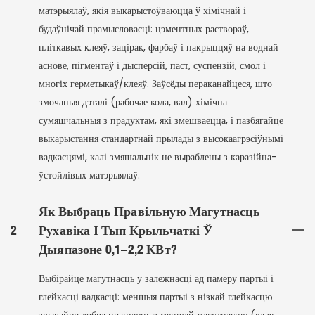
матэрыялаў, якія выкарыстоўваюцца ў хімічнай і
будаўнічай прамысловасці: цэментных раствораў,
пліткавых клеяў, зацірак, фарбаў і пакрыццяў на воднай
аснове, пігментаў і дысперсій, паст, суспензій, смол і
многіх герметыкаў/клеяў. Заўсёды пераканайцеся, што
змочаныя дэталі (рабочае кола, вал) хімічна
сумяшчальныя з прадуктам, які змешваецца, і пазбягайце
выкарыстання стандартнай прылады з высокаагрэсіўнымі
вадкасцямі, калі змяшальнік не выраблены з каразійна-
ўстойлівых матэрыялаў.
Як Выбраць Правільную Магутнасць
2
Рухавіка І Тып Крыльчаткі Ў
Дыяпазоне 0,1–2,2 КВт?
Выбірайце магутнасць у залежнасці ад памеру партыі і
глейкасці вадкасці: меншыя партыі з нізкай глейкасцю