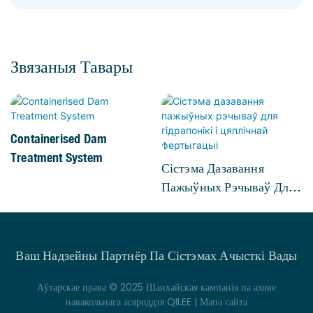
Звязаныя Тавары
Containerised Dam
Treatment System
Сістэма Дазавання
Пажыўных Рэчываў Для
Гідрапонікі І Цяплічнай
Фертыгацыі
Ваш Надзейны Партнёр Па Сістэмах Ачысткі Вады
Аўтарскае права © 2025 Шанхайская кампанія па ахове
навакольнага асяроддзя QILEE |
Мапа сайта