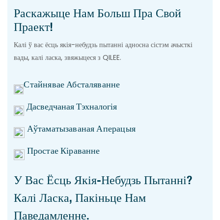
Раскажыце Нам Больш Пра Свой
Праект!
Калі ў вас ёсць якія-небудзь пытанні адносна сістэм ачысткі
вады, калі ласка, звяжыцеся з QILEE.
Стайнявае Абсталяванне
Дасведчаная Тэхналогія
Аўтаматызаваная Аперацыя
Простае Кіраванне
У Вас Ёсць Якія-Небудзь Пытанні?
Калі Ласка, Пакіньце Нам
Паведамленне.