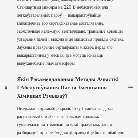
Стандартныя міксеры на 220 В небяспечныя для
лёгкаўзгаральных пароў — выкарыстоўвайце
ізабяспечнае або сертыфікаванае абсталяванне,
забяспечыце належную вентыляцыю, трымайце крыніцы
ўзгарання далей і выконвайце мясцовыя правілы бяспекі.
Заўсёды правярайце сертыфікаты міксера перад яго
выкарыстаннем у месцах, дзе могуць існаваць
выбуханебяспечныя атмасферы.
Якія Рэкамендаваныя Метады Ачысткі
5
І Абслугоўвання Пасля Змешвання
Хімічных Рэчываў?
Неадкладна прамыйце крыльчатку і змочаныя дэталі
растваральнікам або ачышчальным сродкам,
сумяшчальным з змяшаным вамі прадуктам, затым
разбярыце і пры неабходнасці правядзіце больш дбайную