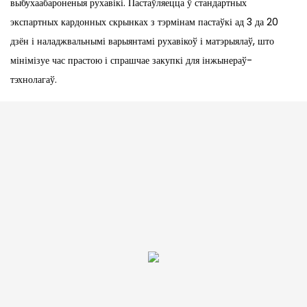
выбухаабароненыя рухавікі. Пастаўляецца ў стандартных
экспартных кардонных скрынках з тэрмінам пастаўкі ад 3 да 20
дзён і наладжвальнымі варыянтамі рухавікоў і матэрыялаў, што
мінімізуе час прастою і спрашчае закупкі для інжынераў-
тэхнолагаў.