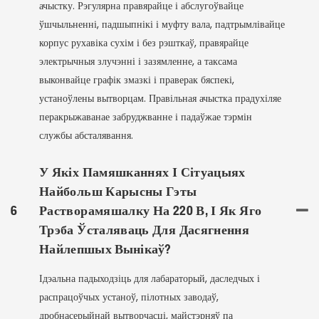
ачыстку. Рэгулярна правярайце і абслугоўвайце
ўшчыльненні, падшыпнікі і муфту вала, падтрымлівайце
корпус рухавіка сухім і без рэшткаў, правярайце
электрычныя злучэнні і зазямленне, а таксама
выконвайце графік змазкі і праверак бяспекі,
устаноўлены вытворцам. Правільная ачыстка прадухіляе
перакрыжаванае забруджванне і падаўжае тэрмін
службы абсталявання.
У Якіх Памяшканнях І Сітуацыях
Найбольш Карысны Гэты
6
Растворамяшалку На 220 В, І Як Яго
Трэба Ўсталяваць Для Дасягнення
Найлепшых Вынікаў?
Ідэальна падыходзіць для лабараторый, даследчых і
распрацоўчых устаноў, пілотных заводаў,
дробнасерыйнай вытворчасці, майстэрняў па