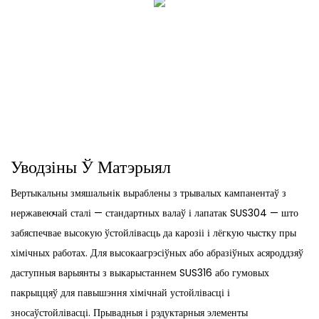
Уводзіны Ў Матэрыял
Вертыкальны змяшальнік выраблены з трывалых кампанентаў з
нержавеючай сталі — стандартных валаў і лапатак SUS304 — што
забяспечвае высокую ўстойлівасць да карозіі і лёгкую чыстку пры
хімічных работах. Для высокаагрэсіўных або абразіўных асяроддзяў
даступныя варыянты з выкарыстаннем SUS316 або гумовых
пакрыццяў для павышэння хімічнай устойлівасці і
зносаўстойлівасці. Прывадныя і рэдуктарныя элементы