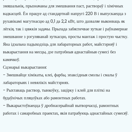
змяшальнік, прызначаны для змешвання паст, раствораў і хімічных
вадкасцей. Ён працуе ад стандартнай напругі 220 В і выпускаецца з
рухавікамі магутнасцю ад 0,1 да 2,2 кВт, што дазваляе выконваць як
лёгкія, так і цяжкія задачы. Прылада забяспечвае хуткае і раўнамернае
змешванне з рэгуляванай хуткасцю, просты мантаж і простую чыстку.
Яна ідэальна падыходзіць для лабараторных работ, майстэрняў і
выкарыстання на месцы, дзе патрэбныя аднастайныя сумесі без
камячкоў.
Сцэнарыі выкарыстання:
- Змешвайце хімікаты, клеі, фарбы, эпаксідныя смолы і смалы ў
лабараторыях і невялікіх майстэрнях.
- Рыхтаваць раствор, тынкоўку, зацірку і клей для пліткі на
будаўнічых пляцоўках або рамонтных работах.
- Выкарыстоўваецца ў дробнасерыйнай вытворчасці, рамонтных
работах і самаробных праектах, якія патрабуюць аднастайных сумесяў.