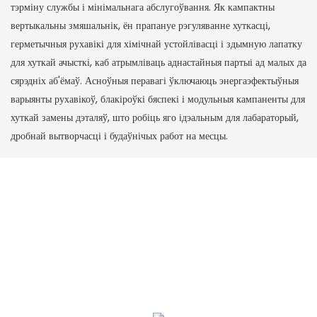
тэрміну службы і мінімальнага абслугоўвання. Як кампактны
вертыкальны змяшальнік, ён прапануе рэгуляванне хуткасці,
герметычныя рухавікі для хімічнай устойлівасці і здымную лапатку
для хуткай ачысткі, каб атрымліваць аднастайныя партыі ад малых да
сярэдніх аб'ёмаў. Асноўныя перавагі ўключаюць энергаэфектыўныя
варыянты рухавікоў, блакіроўкі бяспекі і модульныя кампаненты для
хуткай замены дэталяў, што робіць яго ідэальным для лабараторый,
дробнай вытворчасці і будаўнічых работ на месцы.