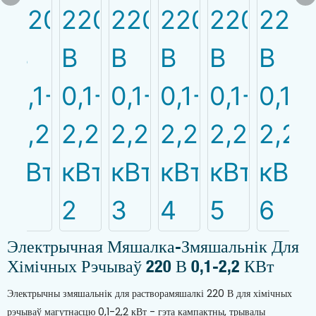
Электрычная Мяшалка-Змяшальнік Для
Хімічных Рэчываў 220 В 0,1-2,2 КВт
Электрычны змяшальнік для растворамяшалкі 220 В для хімічных
рэчываў магутнасцю 0,1-2,2 кВт - гэта кампактны, трывалы