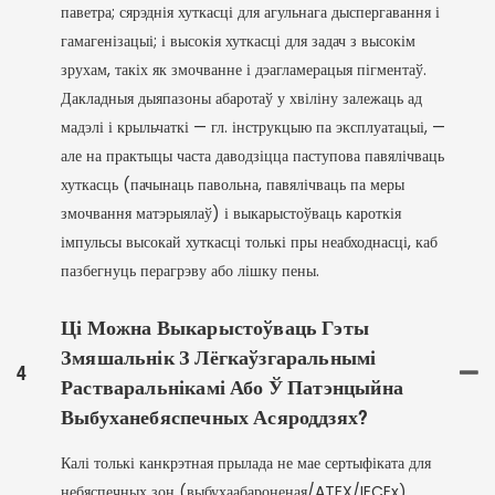
паветра; сярэднія хуткасці для агульнага дыспергавання і
гамагенізацыі; і высокія хуткасці для задач з высокім
зрухам, такіх як змочванне і дэагламерацыя пігментаў.
Дакладныя дыяпазоны абаротаў у хвіліну залежаць ад
мадэлі і крыльчаткі — гл. інструкцыю па эксплуатацыі, —
але на практыцы часта даводзіцца паступова павялічваць
хуткасць (пачынаць павольна, павялічваць па меры
змочвання матэрыялаў) і выкарыстоўваць кароткія
імпульсы высокай хуткасці толькі пры неабходнасці, каб
пазбегнуць перагрэву або лішку пены.
Ці Можна Выкарыстоўваць Гэты
Змяшальнік З Лёгкаўзгаральнымі
4
Растваральнікамі Або Ў Патэнцыйна
Выбуханебяспечных Асяроддзях?
Калі толькі канкрэтная прылада не мае сертыфіката для
небяспечных зон (выбухаабароненая/ATEX/IECEx).