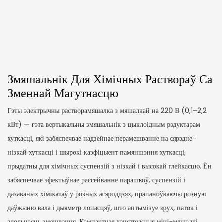
Змяшальнік Для Хімічных Раствораў Са
Зменнай Магутнасцю
Гэты электрычны растворамяшалка з мяшалкай на 220 В (0,1–2,2
кВт) — гэта вертыкальны змяшальнік з цыклоідным рэдуктарам
хуткасці, які забяспечвае надзейнае перамешванне на сярэдне-
нізкай хуткасці і шырокі каэфіцыент памяншэння хуткасці,
прыдатны для хімічных суспензій з нізкай і высокай глейкасцю. Ён
забяспечвае эфектыўнае рассейванне парашкоў, суспензій і
дазаваных хімікатаў у розных асяроддзях, прапаноўваючы розную
даўжыню вала і дыяметр лопасцяў, што аптымізуе зрух, паток і
здольнасць змешвання. Кампактная канструкцыя міні-мяшалкі,