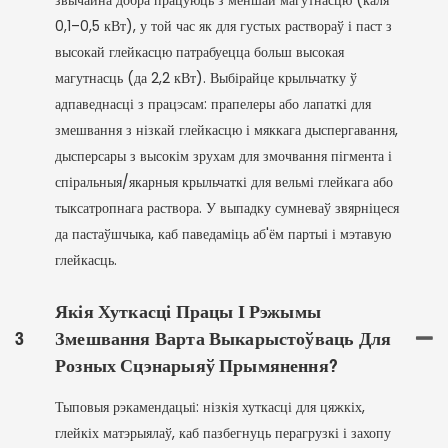
звычайна добра працуюць з меншай магутнасцю (каля
0,1–0,5 кВт), у той час як для густых раствораў і паст з
высокай глейкасцю патрабуецца больш высокая
магутнасць (да 2,2 кВт). Выбірайце крыльчатку ў
адпаведнасці з працэсам: прапелеры або лапаткі для
змешвання з нізкай глейкасцю і мяккага дыспергавання,
дысперсары з высокім зрухам для змочвання пігмента і
спіральныя/якарныя крыльчаткі для вельмі глейкага або
тыксатропнага раствора. У выпадку сумневаў звярніцеся
да пастаўшчыка, каб паведаміць аб'ём партыі і мэтавую
глейкасць.
Якія Хуткасці Працы І Рэжымы
3
Змешвання Варта Выкарыстоўваць Для
Розных Сцэнарыяў Прымянення?
Тыповыя рэкамендацыі: нізкія хуткасці для цяжкіх,
глейкіх матэрыялаў, каб пазбегнуць перагрузкі і захопу