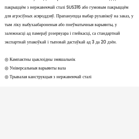
пакрыццём з нержавеючай сталі SUS316 або гумовым пакрыццём
для агрэсіўных асяроддзяў. Прапануецца выбар рухавікоў на заказ, у
тым ліку выбухаабароненыя або пнеўматычныя варыянты, у
залежнасці ад памераў рэзервуара і глейкасці, са стандартнай
экспартнай упакоўкай і тыповай дастаўкай ад 3 да 20 дзён.
◎ Кампактны цыклоідны змяшальнік
◎ Універсальныя варыянты вала
◎ Трывалая канструкцыя з нержавеючай сталі