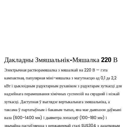
Дакладны Змяшальнік-Мяшалка 220 В
Электрычная растворамяшалка з мяшалкай на 220 В — гэта
кампактная, папулярная міні-мяшалка з магутнасцю ад 0,1 да 2,2
кВт і цыклоідным рэдуктарным рухавіком з рэдуктарам хуткасці для
надзейнага перамешвання хімічных суспензій на сярэдняй і нізкай
хуткасці. Даступная ў выглядзе вертыкальнага змяшальніка, а
таксама ў партатыўным і бакавым тыпах, яна мае дыяпазон даўжыні
вала (600–1400 мм) і дыяметра лопасцяў (100–180 мм) і
звычайна пастаўляецца з нержавеючай сталі SUS304 з дадатковым