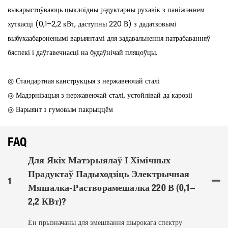
выкарыстоўваюць цыклоідны рэдуктарны рухавік з паніжэннем
хуткасці (0,1–2,2 кВт, даступны 220 В) з дадатковымі
выбухаабароненымі варыянтамі для задавальнення патрабаванняў
бяспекі і даўгавечнасці на будаўнічай пляцоўцы.
◎ Стандартная канструкцыя з нержавеючай сталі
◎ Мадэрнізацыя з нержавеючай сталі, устойлівай да карозіі
◎ Варыянт з гумовым пакрыццём
FAQ
Для Якіх Матэрыялаў І Хімічных
Прадуктаў Падыходзіць Электрычная
1
Мяшалка-Растворамешалка 220 В (0,1–
2,2 КВт)?
Ён прызначаны для змешвання шырокага спектру