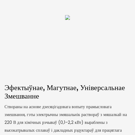
Эфектыўнае, Магутнае, Універсальнае
Змешванне
Створаны на аснове дзесяцігадовага вопыту прамысловага
змешвання, гэты электрычны змяшальнік раствораў з мяшалкай на
220 В для хімічных рэчываў (0,1–2,2 кВт) выраблены з
высокатрывалых сплаваў і дакладных рэдуктараў для працяглага