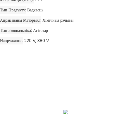
Тып Прадукту
Вадкасць
Апрацаваны Матэрыял
Хімічныя рэчывы
Тып Змяшальніка
Агітатар
Напружанне
220 V, 380 V