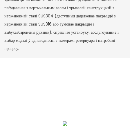
пабудаваная з вертыкальным валам і трывалай канструкцыяй з
нержавеючай сталі SUS304 (даступныя дадатковае пакрыццё з
нержавеючай сталі SUS316 або гумовае пакрыццё і
выбухаабаронены рухавік), спрашчае ўстаноўку, абслугоўванне і
выбар мадэлі ў адпаведнасці з памерамі рэзервуара і патрэбамі
працэсу.