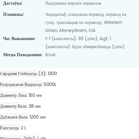
Дастаўка:
Падтрымка марскіх перавозак
Плацяжы:
Акрэдытыў, плацежны перавод, перавод на
суму, транзакцыя па пераводу, Western
Union, MoneyGram, OA
Час Выканання:
1-1 (камплекты): 30 (дзён), &gt; 1
(камплекты): будзе абмяркоўвацца (дзён)
Месца Паходжання:
Кітай
Сярэдняя Глейкасць (л)
1300
Разрэджаная Вадкасць
5000L
Дыяметр Ляза
150 мм
Дыяметр Вала
28 мм
Даўжыня Вала
1200 мм
Ёмістасць
2 L
Магутнасць (кВт)
1 кВт