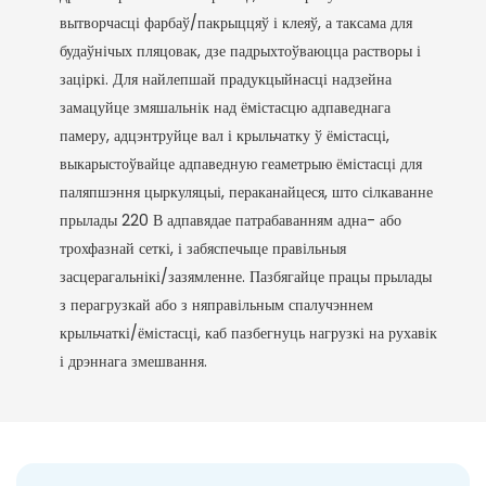
вытворчасці фарбаў/пакрыццяў і клеяў, а таксама для
будаўнічых пляцовак, дзе падрыхтоўваюцца растворы і
заціркі. Для найлепшай прадукцыйнасці надзейна
замацуйце змяшальнік над ёмістасцю адпаведнага
памеру, адцэнтруйце вал і крыльчатку ў ёмістасці,
выкарыстоўвайце адпаведную геаметрыю ёмістасці для
паляпшэння цыркуляцыі, пераканайцеся, што сілкаванне
прылады 220 В адпавядае патрабаванням адна- або
трохфазнай сеткі, і забяспечыце правільныя
засцерагальнікі/зазямленне. Пазбягайце працы прылады
з перагрузкай або з няправільным спалучэннем
крыльчаткі/ёмістасці, каб пазбегнуць нагрузкі на рухавік
і дрэннага змешвання.