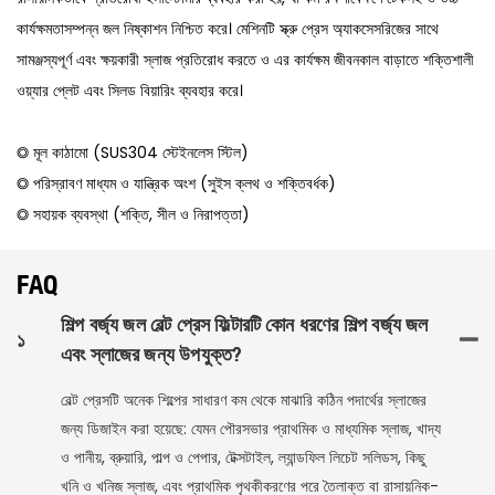
কার্যক্ষমতাসম্পন্ন জল নিষ্কাশন নিশ্চিত করে। মেশিনটি স্ক্রু প্রেস অ্যাকসেসরিজের সাথে
সামঞ্জস্যপূর্ণ এবং ক্ষয়কারী স্লাজ প্রতিরোধ করতে ও এর কার্যক্ষম জীবনকাল বাড়াতে শক্তিশালী
ওয়্যার প্লেট এবং সিলড বিয়ারিং ব্যবহার করে।
◎ মূল কাঠামো (SUS304 স্টেইনলেস স্টিল)
◎ পরিস্রাবণ মাধ্যম ও যান্ত্রিক অংশ (সুইস ক্লথ ও শক্তিবর্ধক)
◎ সহায়ক ব্যবস্থা (শক্তি, সীল ও নিরাপত্তা)
FAQ
শিল্প বর্জ্য জল বেল্ট প্রেস ফিল্টারটি কোন ধরণের শিল্প বর্জ্য জল
১
এবং স্লাজের জন্য উপযুক্ত?
বেল্ট প্রেসটি অনেক শিল্পের সাধারণ কম থেকে মাঝারি কঠিন পদার্থের স্লাজের
জন্য ডিজাইন করা হয়েছে: যেমন পৌরসভার প্রাথমিক ও মাধ্যমিক স্লাজ, খাদ্য
ও পানীয়, ব্রুয়ারি, পাল্প ও পেপার, টেক্সটাইল, ল্যান্ডফিল লিচেট সলিডস, কিছু
খনি ও খনিজ স্লাজ, এবং প্রাথমিক পৃথকীকরণের পরে তৈলাক্ত বা রাসায়নিক-