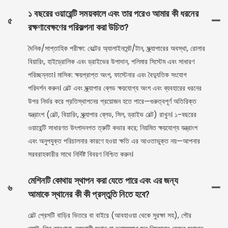
১ বছরের ওয়ারেন্টি সময়কালে এবং তার পরেও আমার কী ধরনের
৫
রক্ষণাবেক্ষণের পরিকল্পনা করা উচিত?
দৈনিক/সাপ্তাহিক পরীক্ষা: বেল্টের অ্যালাইনমেন্ট/টান, স্ক্র্যাপারের অবস্থা, রোলার
বিয়ারিং, হাইড্রোলিক এবং ড্রাইভের উপাদান, পলিমার সিস্টেম এবং সাধারণ
পরিচ্ছন্নতা। মাসিক: ক্ষয়প্রাপ্ত অংশ, ফাস্টেনার এবং বৈদ্যুতিক সংযোগ
পরিদর্শন করুন। বেল্ট এবং স্ক্র্যাপার ব্লেড ক্ষয়যোগ্য অংশ এবং ব্যবহারের ধরনের
উপর নির্ভর করে প্রতিস্থাপনের প্রয়োজন হতে পারে—গুরুত্বপূর্ণ অতিরিক্ত
যন্ত্রাংশ (বেল্ট, বিয়ারিং, স্ক্র্যাপার ব্লেড, সিল, ড্রাইভ বেল্ট) রাখুন। ১-বছরের
ওয়ারেন্টি সাধারণত উৎপাদনগত ত্রুটি কভার করে; নিয়মিত ক্ষয়যোগ্য যন্ত্রাংশ
এবং অনুপযুক্ত পরিচালনার কারণে হওয়া ক্ষতি এর আওতাভুক্ত নয়—আপনার
সরবরাহকারীর সাথে নির্দিষ্ট বিবরণ নিশ্চিত করুন।
মেশিনটি কোথায় স্থাপন করা যেতে পারে এবং এর জন্য
৬
আমাকে স্থানের কী কী প্রস্তুতি নিতে হবে?
বেল্ট প্রেসটি বাড়ির ভিতরে বা বাইরে (আবহাওয়া থেকে সুরক্ষা সহ), পৌর