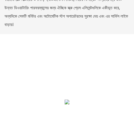
উন্নত ডিওয়াটারিং পারফরম্যান্সের জন্য ঐচ্ছিক স্ক্রু প্রেস এলিমেন্টগুলিকে একীভূত করে,
অন্যদিকে সেফটি মনিটর এবং অটোমেটিক স্টপ অপারেটরদের সুরক্ষা দেয় এবং এর সার্ভিস লাইফ
বাড়ায়।