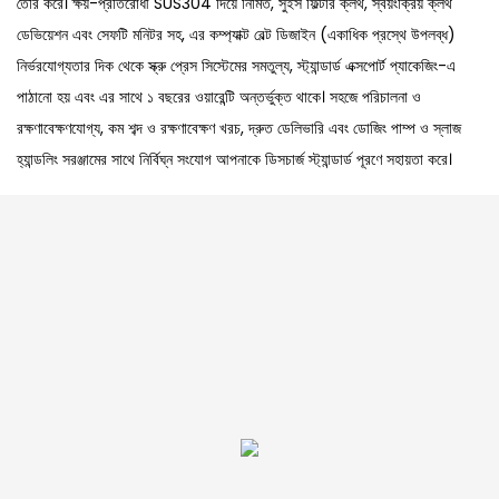
তৈরি করে। ক্ষয়-প্রতিরোধী SUS304 দিয়ে নির্মিত, সুইস ফিল্টার ক্লথ, স্বয়ংক্রিয় ক্লথ
ডেভিয়েশন এবং সেফটি মনিটর সহ, এর কম্প্যাক্ট বেল্ট ডিজাইন (একাধিক প্রস্থে উপলব্ধ)
নির্ভরযোগ্যতার দিক থেকে স্ক্রু প্রেস সিস্টেমের সমতুল্য, স্ট্যান্ডার্ড এক্সপোর্ট প্যাকেজিং-এ
পাঠানো হয় এবং এর সাথে ১ বছরের ওয়ারেন্টি অন্তর্ভুক্ত থাকে। সহজে পরিচালনা ও
রক্ষণাবেক্ষণযোগ্য, কম শব্দ ও রক্ষণাবেক্ষণ খরচ, দ্রুত ডেলিভারি এবং ডোজিং পাম্প ও স্লাজ
হ্যান্ডলিং সরঞ্জামের সাথে নির্বিঘ্ন সংযোগ আপনাকে ডিসচার্জ স্ট্যান্ডার্ড পূরণে সহায়তা করে।