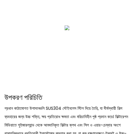
উপকরণ পরিচিতি
প্রধান কাঠামোগত উপাদানগুলি SUS304 স্টেইনলেস স্টিল দিয়ে তৈরি, যা দীর্ঘস্থায়ী শিল্প
ব্যবহারের জন্য উচ্চ শক্তি, ক্ষয় প্রতিরোধ ক্ষমতা এবং মরিচাবিহীন পৃষ্ঠ প্রদান করে। ফিল্টারেশন
মিডিয়াতে সুইজারল্যান্ড থেকে আমদানিকৃত ফিল্টার ক্লথ এবং সিল ও এয়ার-চেম্বার অংশে
রাসায়নিকভাবে প্রতিরোধী ইলাস্টোমার ব্যবহার করা হয়, যা কম রক্ষণাবেক্ষণে টেকসই ও উচ্চ-