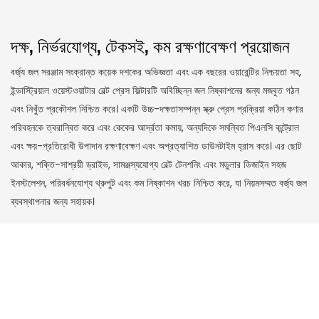
দক্ষ, নির্ভরযোগ্য, টেকসই, কম রক্ষণাবেক্ষণ প্রয়োজন
বর্জ্য জল সরঞ্জাম সংক্রান্ত কয়েক দশকের অভিজ্ঞতা এবং এক বছরের ওয়ারেন্টির নিশ্চয়তা সহ,
ইন্ডাস্ট্রিয়াল ওয়েস্টওয়াটার বেল্ট প্রেস ফিল্টারটি অবিচ্ছিন্ন জল নিষ্কাশনের জন্য মজবুত গঠন
এবং নিখুঁত প্রকৌশল নিশ্চিত করে। একটি উচ্চ-দক্ষতাসম্পন্ন স্ক্রু প্রেস প্রক্রিয়া কঠিন কণার
পরিবহনকে ত্বরান্বিত করে এবং কেকের আর্দ্রতা কমায়, অন্যদিকে সমন্বিত পিএলসি কন্ট্রোল
এবং ক্ষয়-প্রতিরোধী উপাদান রক্ষণাবেক্ষণ এবং অপ্রত্যাশিত ডাউনটাইম হ্রাস করে। এর ছোট
আকার, শক্তি-সাশ্রয়ী ড্রাইভ, সামঞ্জস্যযোগ্য বেল্ট টেনশনিং এবং মডুলার ডিজাইন সহজ
ইনস্টলেশন, পরিবর্ধনযোগ্য থ্রুপুট এবং কম নিষ্কাশন খরচ নিশ্চিত করে, যা নিয়মসম্মত বর্জ্য জল
ব্যবস্থাপনার জন্য সহায়ক।