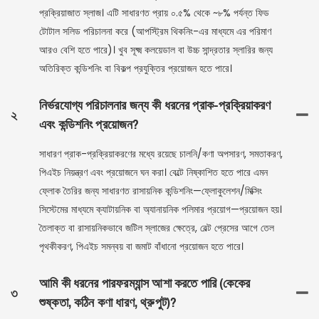
প্রক্রিয়াজাত স্লাজ। এটি সাধারণত প্রায় ০.৫% থেকে ~৮% পর্যন্ত ফিড
টোটাল সলিড পরিচালনা করে (আপস্ট্রিম থিকনিং-এর মাধ্যমে এর পরিমাণ
আরও বেশি হতে পারে)। খুব সূক্ষ্ম কলয়েডাল বা উচ্চ সান্দ্রতার স্লারির জন্য
অতিরিক্ত কন্ডিশনিং বা বিকল্প প্রযুক্তির প্রয়োজন হতে পারে।
নির্ভরযোগ্য পরিচালনার জন্য কী ধরনের প্রাক-প্রক্রিয়াকরণ
২
এবং কন্ডিশনিং প্রয়োজন?
সাধারণ প্রাক-প্রক্রিয়াকরণের মধ্যে রয়েছে চালনি/কণা অপসারণ, সমতাকরণ,
পিএইচ নিয়ন্ত্রণ এবং প্রয়োজনে ঘন করা। বেল্টে নিষ্কাশিত হতে পারে এমন
ফ্লোক তৈরির জন্য সাধারণত রাসায়নিক কন্ডিশনিং—ফ্লোকুলেশন/মিক্সিং
সিস্টেমের মাধ্যমে ক্যাটায়নিক বা অ্যানায়নিক পলিমার প্রয়োগ—প্রয়োজন হয়।
তৈলাক্ত বা রাসায়নিকভাবে জটিল স্লাজের ক্ষেত্রে, বেল্ট প্রেসের আগে তেল
পৃথকীকরণ, পিএইচ সমন্বয় বা জমাট বাঁধানো প্রয়োজন হতে পারে।
আমি কী ধরনের পারফরম্যান্স আশা করতে পারি (কেকের
৩
শুষ্কতা, কঠিন কণা ধারণ, থ্রুপুট)?