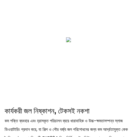
কার্যকরী জল নিষ্কাশন, টেকসই নকশা
কম শক্তি ব্যবহার এবং হ্রাসকৃত পরিচালন ব্যয়ে ধারাবাহিক ও উচ্চ-ক্ষমতাসম্পন্ন স্লাজ
ডিওয়াটারিং প্রদান করে, যা শিল্প ও পৌর বর্জ্য জল পরিশোধনের জন্য কম আর্দ্রতাযুক্ত কেক