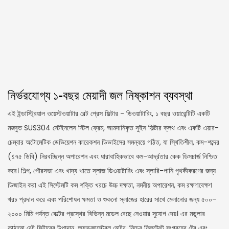
নির্ভরযোগ্য ১-বছর মেয়াদী জল নিষ্কাশন ব্যবস্থা
এই ইন্ডাস্ট্রিয়াল ওয়েস্টওয়াটার বেল্ট প্রেস ফিল্টার - ডিওয়াটারিং, ১ বছর ওয়ারেন্টিটি একটি
মজবুত SUS304 স্টেইনলেস স্টিল ফ্রেম, আমদানিকৃত সুইস ফিল্টার ক্লথ এবং একটি এয়ার-
চেম্বার অটোমেটিক ডেভিয়েশন কারেকশন ডিভাইসের সমন্বয়ে গঠিত, যা স্থিতিশীল, কম-শব্দের
(≤৭৫ ডিবি) নিরবচ্ছিন্ন অপারেশন এবং ধারাবাহিকভাবে কম-আর্দ্রতার কেক ডিসচার্জ নিশ্চিত
করে। শিল্প, পৌরসভা এবং খাদ্য খাতে স্লাজ ডিওয়াটারিং এবং স্লারি-পানি পৃথকীকরণের জন্য
ডিজাইন করা এই সিস্টেমটি কম শক্তি খরচে উচ্চ দক্ষতা, নমনীয় অপারেশন, কম রক্ষণাবেক্ষণ
খরচ প্রদান করে এবং পরিশোধন ক্ষমতা ও শুকনো স্লাজের হারের সাথে মেলানোর জন্য ৫০০–
২০০০ মিমি পর্যন্ত বেল্টের প্রস্থের বিভিন্ন মডেল বেছে নেওয়ার সুযোগ দেয়। এর মডুলার
কাঠামো বেল্ট ফিল্টারের উপাদান, অ্যাডজাস্টেবল মোটর, নিচের ফিলট্রেট সংগ্রহের ট্রে এবং