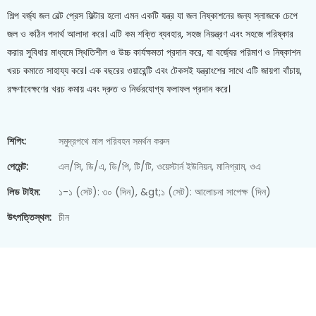
শিল্প বর্জ্য জল বেল্ট প্রেস ফিল্টার হলো এমন একটি যন্ত্র যা জল নিষ্কাশনের জন্য স্লাজকে চেপে
জল ও কঠিন পদার্থ আলাদা করে। এটি কম শক্তি ব্যবহার, সহজ নিয়ন্ত্রণ এবং সহজে পরিষ্কার
করার সুবিধার মাধ্যমে স্থিতিশীল ও উচ্চ কার্যক্ষমতা প্রদান করে, যা বর্জ্যের পরিমাণ ও নিষ্কাশন
খরচ কমাতে সাহায্য করে। এক বছরের ওয়ারেন্টি এবং টেকসই যন্ত্রাংশের সাথে এটি জায়গা বাঁচায়,
রক্ষণাবেক্ষণের খরচ কমায় এবং দ্রুত ও নির্ভরযোগ্য ফলাফল প্রদান করে।
শিপিং:
সমুদ্রপথে মাল পরিবহন সমর্থন করুন
পেমেন্ট:
এল/সি, ডি/এ, ডি/পি, টি/টি, ওয়েস্টার্ন ইউনিয়ন, মানিগ্রাম, ওএ
লিড টাইম:
১-১ (সেট): ৩০ (দিন), &gt;১ (সেট): আলোচনা সাপেক্ষ (দিন)
উৎপত্তিস্থল:
চীন