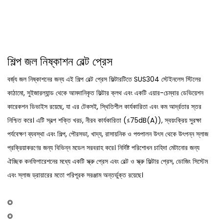
শিল্প জল নিষ্কাশন বেল্ট প্রেস
বর্জ্য জল নিষ্কাশনের জন্য এই শিল্প বেল্ট প্রেস ফিল্টারটিতে SUS304 স্টেইনলেস স্টিলের
কাঠামো, সুইজারল্যান্ড থেকে আমদানিকৃত ফিল্টার ক্লথ এবং একটি এয়ার-চেম্বার ডেভিয়েশন
কারেকশন ডিভাইস রয়েছে, যা এর টেকসই, স্থিতিশীল কার্যকারিতা এবং কম আর্দ্রতার স্তর
নিশ্চিত করে। এটি স্বল্প শক্তি খরচ, নীরব কার্যকারিতা (≤75dB(A)), স্বয়ংক্রিয় সুরক্ষা
পর্যবেক্ষণ ব্যবস্থা এবং শিল্প, পৌরসভা, খাদ্য, রাসায়নিক ও পশুপালন উৎস থেকে উৎপন্ন স্লাজ
প্রক্রিয়াকরণের জন্য বিভিন্ন মডেল সরবরাহ করে। নির্দিষ্ট পরিশোধন চাহিদা মেটানোর জন্য
ঐচ্ছিক কনফিগারেশনের মধ্যে একটি স্ক্রু প্রেস এবং বেল্ট ও স্ক্রু ফিল্টার প্রেস, ডোজিং সিস্টেম
এবং স্লাজ ড্রায়ারের মতো পরিপূরক সরঞ্জাম অন্তর্ভুক্ত রয়েছে।
◎
◎