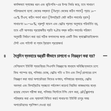
কার্যক্ষমতা স্লাজের ধরন এবং কন্ডিশনিং-এর উপর নির্ভর করে, তবে সাধারণ
পরিসরগুলো হলো: কেকের শুষ্কতা (নিঃসৃত কেকের কঠিন পদার্থ) প্রায় ১৮–
৩৫% টিএস; কঠিন পদার্থ ধারণ (ফিলট্রেটে মোট কঠিন পদার্থের হ্রাস)
সাধারণত ৯০–৯৮%; থ্রুপুট মডেল এবং বেল্টের প্রস্থ অনুসারে পরিবর্তিত হয়,
তবে এটি আপনার প্রয়োজনীয় প্রতি ঘণ্টার শুষ্ক কঠিন পদার্থের পরিমাণ
অনুযায়ী নির্ধারণ করা হয়। সঠিক ফলাফলের জন্য একটি ফিড ক্যারেক্টারাইজেশন
টেস্ট এবং পাইলট বা ল্যাব ট্রায়াল প্রয়োজন।
৪
দৈনন্দিন ব্যবহারে যন্ত্রটি কীভাবে চালানো ও নিয়ন্ত্রণ করা হয়?
বেশিরভাগ ইউনিট স্বয়ংক্রিয় পিএলসি নিয়ন্ত্রণের মাধ্যমে অবিচ্ছিন্নভাবে চলে:
ফিড পাম্পের হার, পলিমার ডোজ, বেল্টের গতি ও টান এবং নিপ/রোলারের চাপ
নিয়ন্ত্রণ করা যায়। অপারেটররা ফিডের গুণমান, পলিমারের ব্যবহার, বেল্টের
অবস্থা এবং ফিলট্রেটের স্বচ্ছতা পর্যবেক্ষণ করেন। নিয়মিত কাজগুলোর মধ্যে
রয়েছে লেভেল পরীক্ষা করা, পলিমার সিস্টেমে টপিং যোগ করা, বেল্ট/স্ক্র্যাপার
পরিষ্কার করা এবং অ্যালার্ম নিশ্চিত করা। সাধারণত ইউনিট চালুর সময়
অপারেটরদের প্রশিক্ষণ দেওয়া হয়।