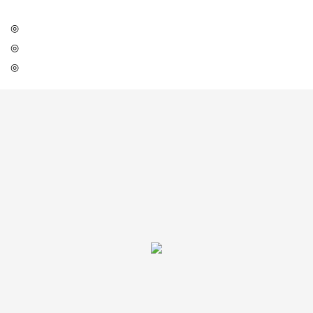
◎
◎
◎