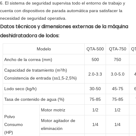
6. El sistema de seguridad supervisa todo el entorno de trabajo y
cuenta con dispositivos de parada automática para satisfacer la
necesidad de seguridad operativa.
Datos técnicos y dimensiones externas de la máquina
deshidratadora de lodos:
Modelo
QTA-500
QTA-750
Q
Ancho de la correa (mm)
500
750
Capacidad de tratamiento (m³/h)
2.0-3.3
3.0-5.0
Consistencia de entrada (ss1,5-2,5%)
Lodo seco (kg/h)
30-50
45-75
Tasa de contenido de agua (%)
75-85
75-85
Motor motriz
1/2
1/2
Polvo
Motor agitador de
Consumo
1/4
1/4
eliminación
(HP)