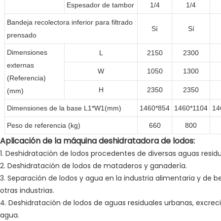
Espesador de tambor
1/4
1/4
Bandeja recolectora inferior para filtrado
Sí
Sí
prensado
Dimensiones
L
2150
2300
externas
W
1050
1300
(Referencia)
H
2350
2350
(mm)
Dimensiones de la base L1*W1(mm)
1460*854
1460*1104
14
Peso de referencia (kg)
660
800
Aplicación de la máquina deshidratadora de lodos:
1. Deshidratación de lodos procedentes de diversas aguas residua
2. Deshidratación de lodos de mataderos y ganadería.
3. Separación de lodos y agua en la industria alimentaria y de be
otras industrias.
4. Deshidratación de lodos de aguas residuales urbanas, excreci
agua.