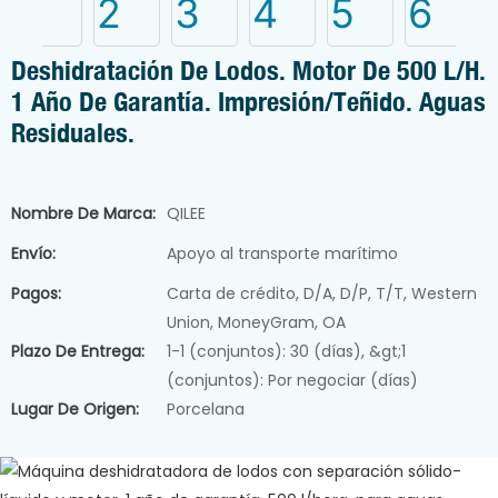
Prensa de filtro de ba
Deshidratación De Lodos. Motor De 500 L/h.
Prensa de filtro de torn
1 Año De Garantía. Impresión/teñido. Aguas
Sistema de dosificaci
Residuales.
de polvo
Máquina secadora de
lodos
→ Ver t
Nombre De Marca:
QILEE
Sistema de agua pura
Envío:
Apoyo al transporte marítimo
Bomba dosificadora d
Pagos:
Carta de crédito, D/A, D/P, T/T, Western
Máquina deshidratadora de lodos
productos químicos
Union, MoneyGram, OA
Mezclador de líquidos
Plazo De Entrega:
1-1 (conjuntos): 30 (días), &gt;1
industrial
(conjuntos): Por negociar (días)
Lugar De Origen:
Porcelana