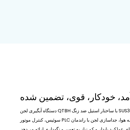
مد، خودکار، قوی، تضمین شده
دستگاه آبگیری لجن QTBH با ساختار استیل ضد زنگ SUS304، پارچه فیلتر ساخت
سوئیس، کنترل موتور PLC و سیستم تنظیم خودکار محفظه هوا، جداسازی لجن با راندمان
 عملکرد پایدار و کم نیاز به تعمیر و نگهداری ارائه می‌دهد.