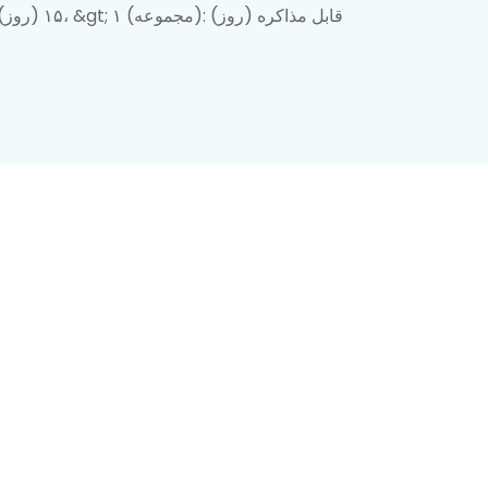
۱-۱ (مجموعه): ۱۵ (روز)، &gt; ۱ (مجموعه): قابل مذاکره (روز)