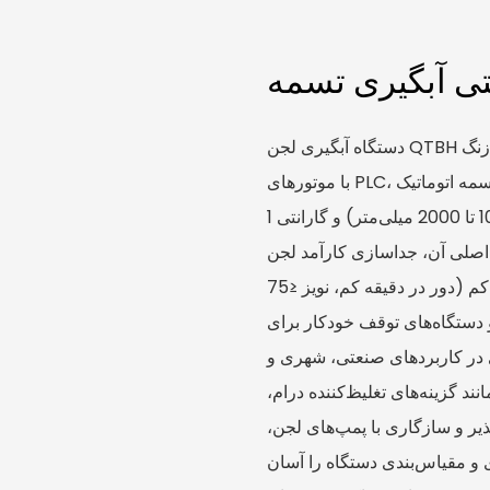
دستگاه آبگیری لجن QTBH دارای یک فیلتر پرس تسمه‌ای از جنس استیل ضد زنگ SUS304
با موتورهای PLC، پارچه فیلتر سوئیسی وارداتی و سیستم اصلاح انحراف تسمه اتوماتیک
محفظه هوا است که عرض تسمه مدل‌سازی شده (1000 تا 2000 میلی‌متر) و گارانتی 1
 اصلی آن، جداسازی کارآمد لجن
با رطوبت کم کیک، توان عملیاتی بالا و مصرف انرژی کم (دور در دقیقه کم، نویز ≤75
و دستگاه‌های توقف خودکار برای
ری در کاربردهای صنعتی، شهری و
ند گزینه‌های تغلیظ‌کننده درام،
یر و سازگاری با پمپ‌های لجن،
و مقیاس‌بندی دستگاه را آسان