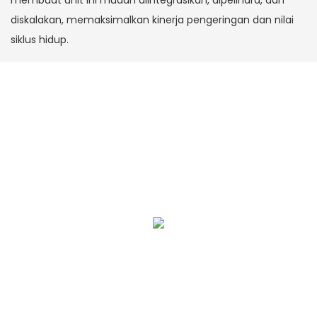
membuat unit ini mudah diintegrasikan, dipelihara, dan
diskalakan, memaksimalkan kinerja pengeringan dan nilai
siklus hidup.