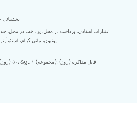
پشتیبانی ح
اعتبارات اسنادی، پرداخت در محل، پرداخت در محل، حوا
یونیون، مانی گرام، استئوآرت
۱-۱ (مجموعه): ۵۰ (روز)، &gt; ۱ (مجموعه): قابل مذاکره (روز)