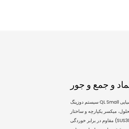
ماد و جمع و جور
سیستم دوزینگ QL Small یک سیستم دوزینگ شیمیایی PP کوچک و جمع و جور برای تصفیه
ه داروی محلول، میکسر یکپارچه و ساختار
مقاوم در برابر خوردگی (SUS304 یا PP) برای عمر طولانی است. پمپ اندازه‌گیری متحرک