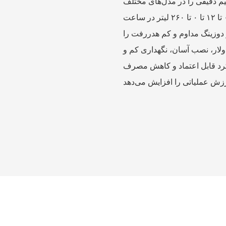
ا در مدل‌های مختلف (QL-100 تا QL-2000،
از ۰ تا ۱۲ تا ۰ تا ۲۶۰ لیتر در ساعت) برای حل کردن پودرهایی مانند PAM و PAC ارائه
 دوزینگ مداوم و کم هدررفت را
لار، نصب آسان، نگهداری کم و
کرد قابل اعتماد و کاهش مصرف