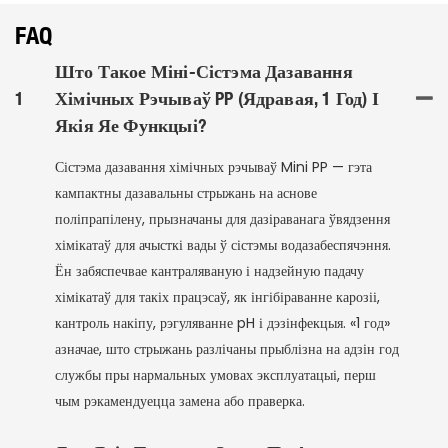
FAQ
Што Такое Міні-Сістэма Дазавання
1
Хімічных Рэчываў PP (ядравая, 1 Год) І
Якія Яе Функцыі?
Сістэма дазавання хімічных рэчываў Mini PP — гэта
кампактны дазавальны стрыжань на аснове
поліпрапілену, прызначаны для дазіраванага ўвядзення
хімікатаў для ачысткі вады ў сістэмы водазабеспячэння.
Ён забяспечвае кантраляваную і надзейную падачу
хімікатаў для такіх працэсаў, як інгібіраванне карозіі,
кантроль накіпу, рэгуляванне pH і дэзінфекцыя. «1 год»
азначае, што стрыжань разлічаны прыблізна на адзін год
службы пры нармальных умовах эксплуатацыі, перш
чым рэкамендуецца замена або праверка.