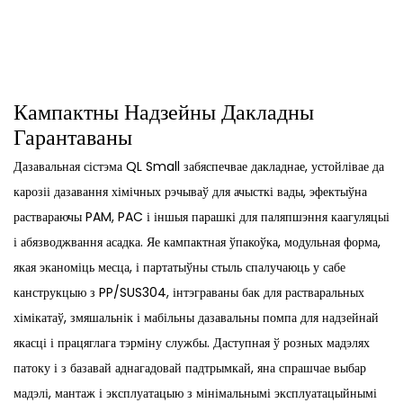
Кампактны Надзейны Дакладны
Гарантаваны
Дазавальная сістэма QL Small забяспечвае дакладнае, устойлівае да
карозіі дазавання хімічных рэчываў для ачысткі вады, эфектыўна
раствараючы PAM, PAC і іншыя парашкі для паляпшэння каагуляцыі
і абязводжвання асадка. Яе кампактная ўпакоўка, модульная форма,
якая эканоміць месца, і партатыўны стыль спалучаюць у сабе
канструкцыю з PP/SUS304, інтэграваны бак для растваральных
хімікатаў, змяшальнік і мабільны дазавальны помпа для надзейнай
якасці і працяглага тэрміну службы. Даступная ў розных мадэлях
патоку і з базавай аднагадовай падтрымкай, яна спрашчае выбар
мадэлі, мантаж і эксплуатацыю з мінімальнымі эксплуатацыйнымі