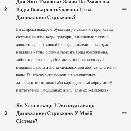
Для Якіх Тыповых Задач Па Ачыстцы
2
Вады Выкарыстоўваецца Гэты
Дазавальны Стрыжань?
Ён шырока выкарыстоўваецца ў невялікіх і кропкавых
сістэмах ачысткі вады: градзірні, замкнёныя сістэмы
ацяплення, вентыляцыі і кандыцыянавання паветра,
невялікія катлы, сістэмы гарачага водазабеспячэння,
лабараторныя сталы, сістэмы ачысткі кандэнсату і
невялікія цыклы ачысткі сцёкавых вод або тэхналагічнай
вады. Ён таксама спалучаецца з кампактнымі
дазавальнымі помпамі або картрыджнымі корпусамі ў
партатыўных і модульных ачышчальных комплексах.
Як Усталяваць І Эксплуатаваць
3
Дазавальны Стрыжань У Маёй
Сістэме?