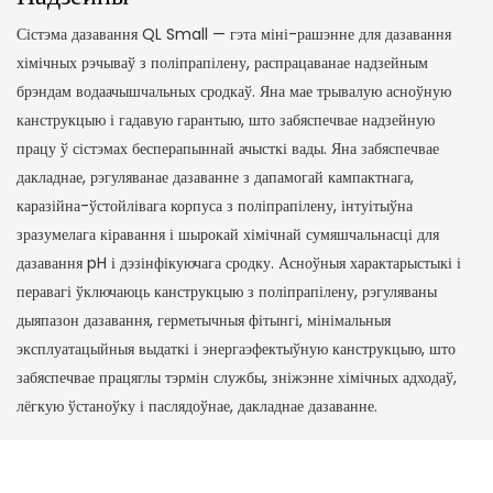
Сістэма дазавання QL Small — гэта міні-рашэнне для дазавання
хімічных рэчываў з поліпрапілену, распрацаванае надзейным
брэндам водаачышчальных сродкаў. Яна мае трывалую асноўную
канструкцыю і гадавую гарантыю, што забяспечвае надзейную
працу ў сістэмах бесперапыннай ачысткі вады. Яна забяспечвае
дакладнае, рэгуляванае дазаванне з дапамогай кампактнага,
каразійна-ўстойлівага корпуса з поліпрапілену, інтуітыўна
зразумелага кіравання і шырокай хімічнай сумяшчальнасці для
дазавання pH і дэзінфікуючага сродку. Асноўныя характарыстыкі і
перавагі ўключаюць канструкцыю з поліпрапілену, рэгуляваны
дыяпазон дазавання, герметычныя фітынгі, мінімальныя
эксплуатацыйныя выдаткі і энергаэфектыўную канструкцыю, што
забяспечвае працяглы тэрмін службы, зніжэнне хімічных адходаў,
лёгкую ўстаноўку і паслядоўнае, дакладнае дазаванне.