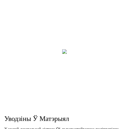
Уводзіны Ў Матэрыял
У малой дазавальнай сістэме QL выкарыстоўваецца поліпрапілен