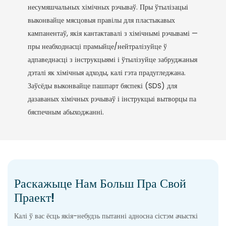
несумяшчальных хімічных рэчываў. Пры ўтылізацыі
выконвайце мясцовыя правілы для пластыкавых
кампанентаў, якія кантактавалі з хімічнымі рэчывамі —
пры неабходнасці прамыйце/нейтралізуйце ў
адпаведнасці з інструкцыямі і ўтылізуйце забруджаныя
дэталі як хімічныя адходы, калі гэта прадугледжана.
Заўсёды выконвайце пашпарт бяспекі (SDS) для
дазаваных хімічных рэчываў і інструкцыі вытворцы па
бяспечным абыходжанні.
Раскажыце Нам Больш Пра Свой
Праект!
Калі ў вас ёсць якія-небудзь пытанні адносна сістэм ачысткі