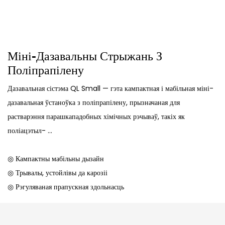
Міні-Дазавальны Стрыжань З
Поліпрапілену
Дазавальная сістэма QL Small — гэта кампактная і мабільная міні-
дазавальная ўстаноўка з поліпрапілену, прызначаная для
растварэння парашкападобных хімічных рэчываў, такіх як
поліацэтыл- ...
◎ Кампактны мабільны дызайн
◎ Трывалы, устойлівы да карозіі
◎ Рэгуляваная прапускная здольнасць