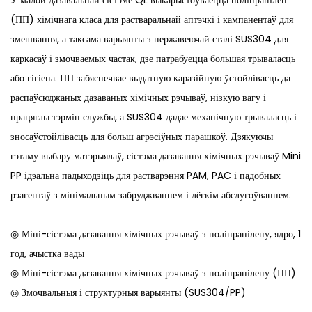
(ПП) хімічнага класа для растваральнай аптэчкі і кампанентаў для
змешвання, а таксама варыянты з нержавеючай сталі SUS304 для
каркасаў і змочваемых частак, дзе патрабуецца большая трываласць
або гігіена. ПП забяспечвае выдатную каразійную ўстойлівасць да
распаўсюджаных дазаваных хімічных рэчываў, нізкую вагу і
працяглы тэрмін службы, а SUS304 дадае механічную трываласць і
зносаўстойлівасць для больш агрэсіўных парашкоў. Дзякуючы
гэтаму выбару матэрыялаў, сістэма дазавання хімічных рэчываў Mini
PP ідэальна падыходзіць для растварэння PAM, PAC і падобных
рэагентаў з мінімальным забруджваннем і лёгкім абслугоўваннем.
◎ Міні-сістэма дазавання хімічных рэчываў з поліпрапілену, ядро, 1
год, ачыстка вады
◎ Міні-сістэма дазавання хімічных рэчываў з поліпрапілену (ПП)
◎ Змочвальныя і структурныя варыянты (SUS304/PP)