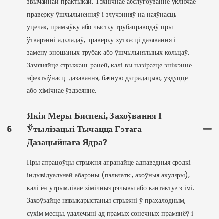
звычайнай практыкай. Тэхнічнае абслугоўванне ўключае
праверку ўшчыльненняў і злучэнняў на наяўнасць
уцечак, прамыўку або чыстку трубаправодаў пры
ўтварэнні адкладаў, праверку хуткасці дазавання і
замену зношаных трубак або ўшчыльняльных кольцаў.
Замяняйце стрыжань раней, калі вы назіраеце зніжэнне
эфектыўнасці дазавання, бачную дэградацыю, уздуцце
або хімічнае ўздзеянне.
Якія Меры Бяспекі, Захоўвання І
6
Ўтылізацыі Тычацца Гэтага
Дазацыйнага Ядра?
Пры апрацоўцы стрыжня апранайце адпаведныя сродкі
індывідуальнай абароны (пальчаткі, ахоўныя акуляры),
калі ён утрымлівае хімічныя рэчывы або кантактуе з імі.
Захоўвайце нявыкарыстаныя стрыжні ў прахалодным,
сухім месцы, удалечыні ад прамых сонечных прамянёў і