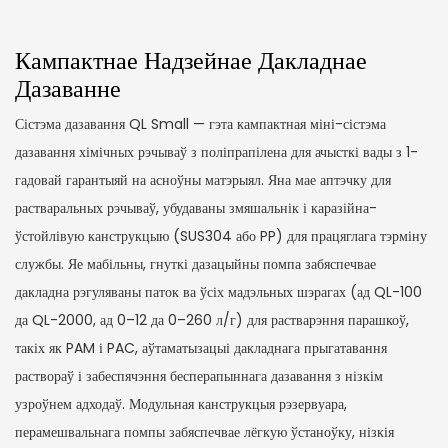
Кампактнае Надзейнае Дакладнае
Дазаванне
Сістэма дазавання QL Small — гэта кампактная міні-сістэма
дазавання хімічных рэчываў з поліпрапілена для ачысткі вады з 1-
гадовай гарантыяй на асноўны матэрыял. Яна мае аптэчку для
растваральных рэчываў, убудаваны змяшальнік і каразійна-
ўстойлівую канструкцыю (SUS304 або PP) для працяглага тэрміну
службы. Яе мабільны, гнуткі дазацыйны помпа забяспечвае
дакладна рэгуляваны паток ва ўсіх мадэльных шэрагах (ад QL-100
да QL-2000, ад 0–12 да 0–260 л/г) для растварэння парашкоў,
такіх як PAM і PAC, аўтаматызацыі дакладнага прыгатавання
раствораў і забеспячэння бесперапыннага дазавання з нізкім
узроўнем адходаў. Модульная канструкцыя рэзервуара,
перамешвальнага помпы забяспечвае лёгкую ўстаноўку, нізкія