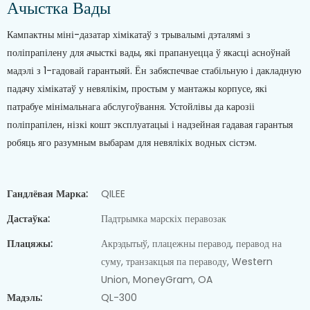
Ачыстка Вады
Кампактны міні-дазатар хімікатаў з трывалымі дэталямі з
поліпрапілену для ачысткі вады, які прапануецца ў якасці асноўнай
мадэлі з 1-гадовай гарантыяй. Ён забяспечвае стабільную і дакладную
падачу хімікатаў у невялікім, простым у мантажы корпусе, які
патрабуе мінімальнага абслугоўвання. Устойлівы да карозіі
поліпрапілен, нізкі кошт эксплуатацыі і надзейная гадавая гарантыя
робяць яго разумным выбарам для невялікіх водных сістэм.
Гандлёвая Марка:
QILEE
Дастаўка:
Падтрымка марскіх перавозак
Плацяжы:
Акрэдытыў, плацежны перавод, перавод на
суму, транзакцыя па пераводу, Western
Union, MoneyGram, OA
Мадэль:
QL-300