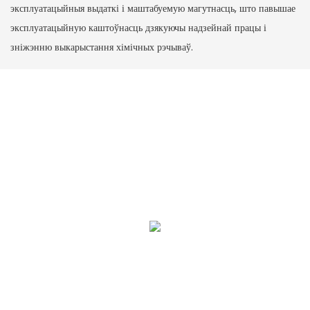
эксплуатацыйныя выдаткі і маштабуемую магутнасць, што павышае
эксплуатацыйную каштоўнасць дзякуючы надзейнай працы і
зніжэнню выкарыстання хімічных рэчываў.