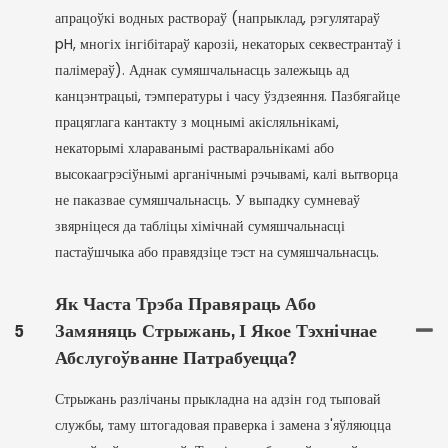
апрацоўкі водных раствораў (напрыклад, рэгулятараў
pH, многіх інгібітараў карозіі, некаторых секвестрантаў і
палімераў). Аднак сумяшчальнасць залежыць ад
канцэнтрацыі, тэмпературы і часу ўздзеяння. Пазбягайце
працяглага кантакту з моцнымі акісляльнікамі,
некаторымі хлараванымі растваральнікамі або
высокаагрэсіўнымі арганічнымі рэчывамі, калі вытворца
не паказвае сумяшчальнасць. У выпадку сумневаў
звярніцеся да табліцы хімічнай сумяшчальнасці
пастаўшчыка або правядзіце тэст на сумяшчальнасць.
Як Часта Трэба Правяраць Або
5
Замяняць Стрыжань, І Якое Тэхнічнае
Абслугоўванне Патрабуецца?
Стрыжань разлічаны прыкладна на адзін год тыповай
службы, таму штогадовая праверка і замена з'яўляюцца