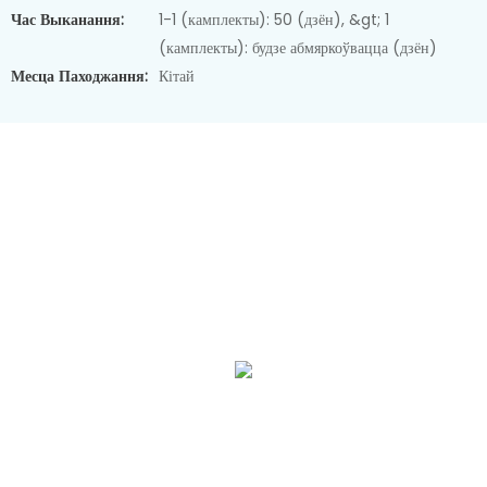
Час Выканання:
1-1 (камплекты): 50 (дзён), &gt; 1
(камплекты): будзе абмяркоўвацца (дзён)
Месца Паходжання:
Кітай