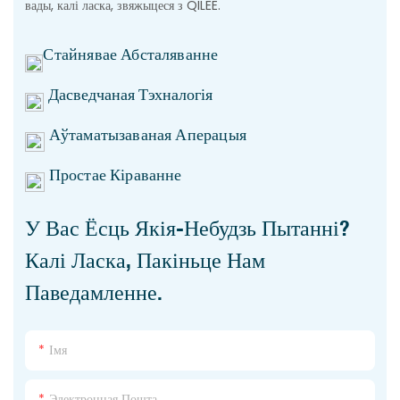
вады, калі ласка, звяжыцеся з QILEE.
Стайнявае Абсталяванне
Дасведчаная Тэхналогія
Аўтаматызаваная Аперацыя
Простае Кіраванне
У Вас Ёсць Якія-Небудзь Пытанні?
Калі Ласка, Пакіньце Нам
Паведамленне.
Імя
Электронная Пошта