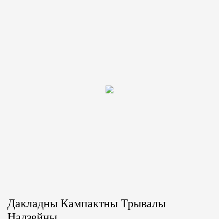
Дакладны Кампактны Трывалы
Надзейны