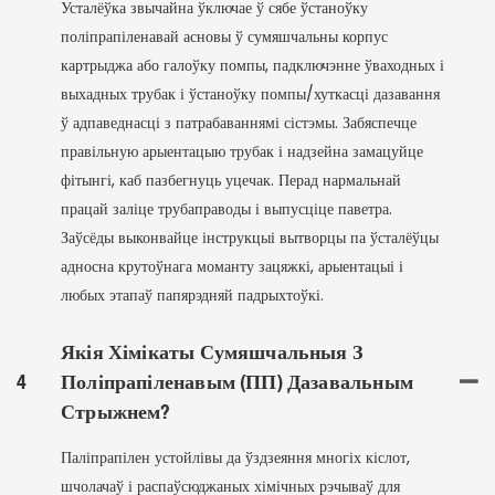
Усталёўка звычайна ўключае ў сябе ўстаноўку
поліпрапіленавай асновы ў сумяшчальны корпус
картрыджа або галоўку помпы, падключэнне ўваходных і
выхадных трубак і ўстаноўку помпы/хуткасці дазавання
ў адпаведнасці з патрабаваннямі сістэмы. Забяспечце
правільную арыентацыю трубак і надзейна замацуйце
фітынгі, каб пазбегнуць уцечак. Перад нармальнай
працай заліце ​​трубаправоды і выпусціце паветра.
Заўсёды выконвайце інструкцыі вытворцы па ўсталёўцы
адносна крутоўнага моманту зацяжкі, арыентацыі і
любых этапаў папярэдняй падрыхтоўкі.
Якія Хімікаты Сумяшчальныя З
4
Поліпрапіленавым (ПП) Дазавальным
Стрыжнем?
Паліпрапілен устойлівы да ўздзеяння многіх кіслот,
шчолачаў і распаўсюджаных хімічных рэчываў для