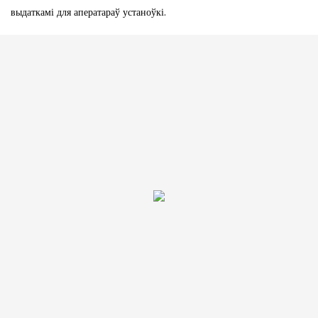
выдаткамі для аператараў устаноўкі.