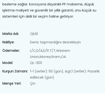
besleme sağlar. Korozyona dayanıklı PP malzeme, düşük
işletme maliyeti ve güvenilir bir yıllık garanti, onu küçük su
sistemleri için akıllı bir seçim haline getiriyor.
Marka Adı:
QILEE
Nakliye:
Deniz taşımacılığını destekleyin
Ödemeler:
L/C,D/A,D/P,T/T,Western
Union,MoneyGram,OA
Model:
QL-300
Kurşun Zamanı:
1-1 (setler): 50 (gün), &gt;1 (setler): Pazarlık
edilecek (gün)
Menşe Yeri:
Çin