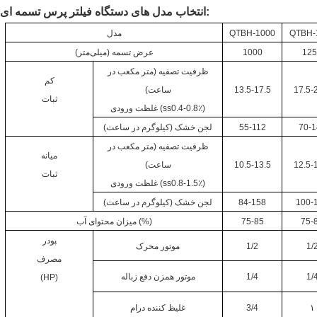
انتخاب مدل های دستگاه فیلتر پرس تسمه ای:
QTBH-
QTBH-1000
مدل
12
1000
عرض تسمه (میلی‌متر)
ظرفیت تصفیه (متر مکعب در
کم
17.5-
13.5-17.5
ساعت)
ثبات
غلظت ورودی (ss0.4-0.8٪)
70-1
55-112
لجن خشک (کیلوگرم در ساعت)
ظرفیت تصفیه (متر مکعب در
میانه
12.5-
10.5-13.5
ساعت)
ثبات
غلظت ورودی (ss0.8-1.5٪)
100-
84-158
لجن خشک (کیلوگرم در ساعت)
75-
75-85
میزان محتوای آب (%)
پودر
1/
1/2
موتور محرک
مصرف
1/
1/4
موتور همزن دفع زباله
(HP)
۱
3/4
غلیظ کننده درام