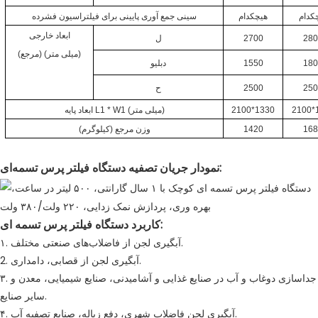
کدام
هیچکدام
سینی جمع آوری پایینی برای فیلتراسیون فشرده
ابعاد خارجی
28
2700
ل
(مرجع) (میلی متر)
18
1550
دبلیو
25
2500
ح
2100*
2100*1330
ابعاد پایه L1 * W1 (میلی متر)
16
1420
وزن مرجع (کیلوگرم)
نمودار جریان تصفیه دستگاه فیلتر پرس تسمه‌ای:
کاربرد دستگاه فیلتر پرس تسمه ای:
۱. آبگیری لجن از فاضلاب‌های صنعتی مختلف.
2. آبگیری لجن از قصابی، دامداری.
۳. جداسازی دوغاب و آب در صنایع غذایی و آشامیدنی، صنایع شیمیایی، معدن و
سایر صنایع.
۴. آبگیری لجن فاضلاب شهری، دفع زباله، صنایع تصفیه آب.