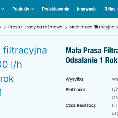
Produkty
Projektowanie
Innowacja
O Nas
y
Prasa filtracyjna taśmowa
Mała prasa filtracyjna 
Mała Prasa Filt
Odsalanie 1 Rok
Wysyłka:
Ws
Płatności:
L/
O
Czas Realizacji:
1-1
uz