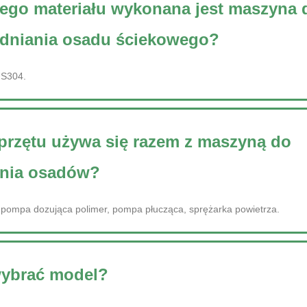
iego materiału wykonana jest maszyna 
dniania osadu ściekowego?
US304.
przętu używa się razem z maszyną do
nia osadów?
ompa dozująca polimer, pompa płucząca, sprężarka powietrza.
wybrać model?