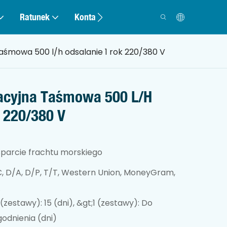
Ratunek
Kontakt
taśmowa 500 l/h odsalanie 1 rok 220/380 V
racyjna Taśmowa 500 L/h
 220/380 V
parcie frachtu morskiego
Prasa filtracyjna
ślimakowa
C, D/A, D/P, T/T, Western Union, MoneyGram,
A
 (zestawy): 15 (dni), &gt;1 (zestawy): Do
godnienia (dni)