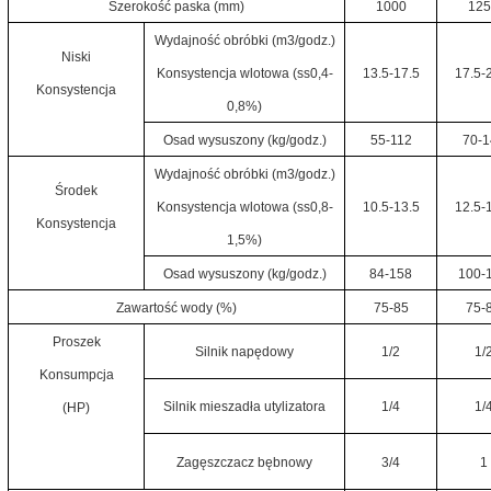
Szerokość paska (mm)
1000
12
Wydajność obróbki (m3/godz.)
Niski
Konsystencja wlotowa (ss0,4-
13.5-17.5
17.5-
Konsystencja
0,8%)
Osad wysuszony (kg/godz.)
55-112
70-1
Wydajność obróbki (m3/godz.)
Środek
Konsystencja wlotowa (ss0,8-
10.5-13.5
12.5-
Konsystencja
1,5%)
Osad wysuszony (kg/godz.)
84-158
100-
Zawartość wody (%)
75-85
75-
Proszek
Silnik napędowy
1/2
1/
Konsumpcja
Silnik mieszadła utylizatora
1/4
1/
(HP)
Zagęszczacz bębnowy
3/4
1