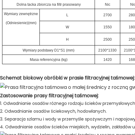
Dolna tacka zbiorcza na filtr prasowany
Nic
Ni
Wymiary zewnętrzne
L
2700
28
(Odniesienie)(mm)
W
1550
18
H
2500
25
Wymiary podstawy D1*S1 (mm)
2100*1330
2100*
Masa referencyjna (kg)
1420
16
Schemat blokowy obróbki w prasie filtracyjnej taśmowej:
Zastosowanie prasy filtracyjnej taśmowej:
1. Odwadnianie osadów różnego rodzaju ścieków przemysłowych
2. Odwadnianie osadów ściekowych, hodowlanych.
3. Separacja szlamu i wody w przemyśle spożywczym i napojow
4. Odwadnianie osadów ścieków miejskich, wydzielin, zakładów 