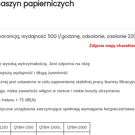
maszyn papierniczych
Zdjęcia mają charakte
ię wysoką wytrzymałością. Jest odporna na rdzę.
jlepszą wydajność i długą żywotność.
ej jest ustawione w celu zapewnienia stabilnej pracy tkaniny filtracyjn
a, niska zawartość wilgoci w cieście i niskie koszty utrzymania
≤
m hałasu
75 dB(A)
atyczne urządzenia zatrzymujące spełniają wymagania bezpieczeństwa
1250
QTBH-1500
QTBH-1500L
QTBH-2000