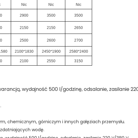
c
Nic
Nic
Nic
00
2900
3500
3500
00
2150
2150
2650
00
2500
2600
2700
1580
2100*1830
2450*1900
2580*2400
80
2100
2550
3150
.
ym, chemicznym, górniczym i innych gałęziach przemysłu.
uzdatniających wodę.