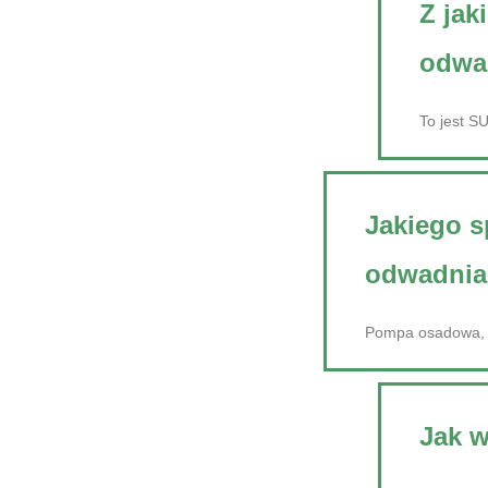
Z jak
odwa
To jest S
Jakiego s
odwadnia
Pompa osadowa, p
Jak 