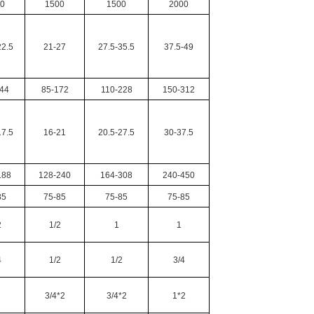
50
1500
1500
2000
22.5
21-27
27.5-35.5
37.5-49
44
85-172
110-228
150-312
17.5
16-21
20.5-27.5
30-37.5
188
128-240
164-308
240-450
85
75-85
75-85
75-85
2
1/2
1
1
4
1/2
1/2
3/4
3/4*2
3/4*2
1*2