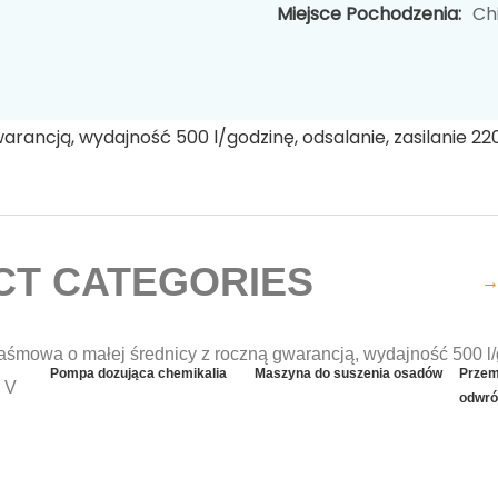
Miejsce Pochodzenia:
Ch
wadniania osadów
T CATEGORIES
→
Pompa dozująca chemikalia
Maszyna do suszenia osadów
Przem
odwró