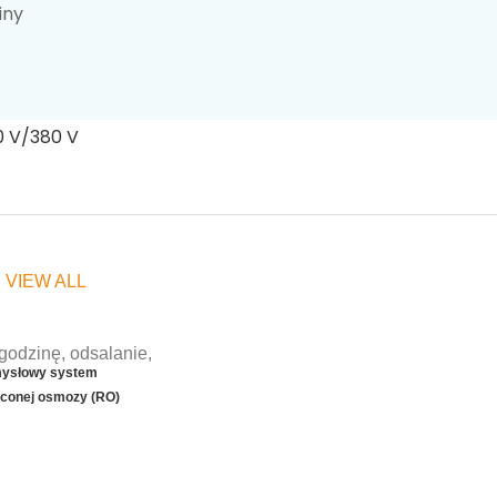
iny
System dozowania
proszku
 VIEW ALL
ysłowy system
conej osmozy (RO)