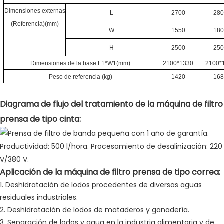
Dimensiones externas
L
2700
28
(Referencia)(mm)
W
1550
18
H
2500
25
Dimensiones de la base L1*W1(mm)
2100*1330
2100*
Peso de referencia (kg)
1420
16
Diagrama de flujo del tratamiento de la máquina de filtro
prensa de tipo cinta:
Aplicación de la máquina de filtro prensa de tipo correa:
1. Deshidratación de lodos procedentes de diversas aguas
residuales industriales.
2. Deshidratación de lodos de mataderos y ganadería.
3. Separación de lodos y agua en la industria alimentaria y de