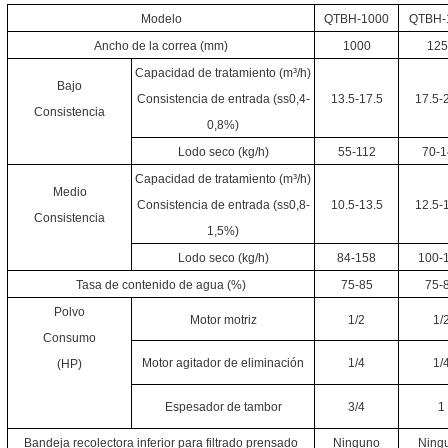
Modelo
QTBH-1000
QTBH-
Ancho de la correa (mm)
1000
12
Capacidad de tratamiento (m³/h)
Bajo
Consistencia de entrada (ss0,4-
13.5-17.5
17.5-
Consistencia
0,8%)
Lodo seco (kg/h)
55-112
70-1
Capacidad de tratamiento (m³/h)
Medio
Consistencia de entrada (ss0,8-
10.5-13.5
12.5-
Consistencia
1,5%)
Lodo seco (kg/h)
84-158
100-
Tasa de contenido de agua (%)
75-85
75-
Polvo
Motor motriz
1/2
1/
Consumo
Motor agitador de eliminación
1/4
1/
(HP)
Espesador de tambor
3/4
1
Bandeja recolectora inferior para filtrado prensado
Ninguno
Ning