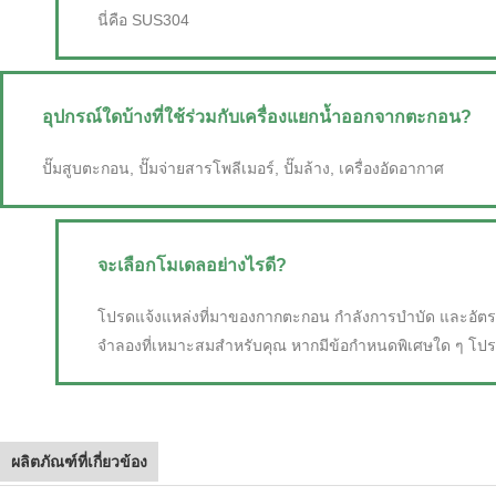
นี่คือ SUS304
อุปกรณ์ใดบ้างที่ใช้ร่วมกับเครื่องแยกน้ำออกจากตะกอน?
ปั๊มสูบตะกอน, ปั๊มจ่ายสารโพลีเมอร์, ปั๊มล้าง, เครื่องอัดอากาศ
จะเลือกโมเดลอย่างไรดี?
โปรดแจ้งแหล่งที่มาของกากตะกอน กำลังการบำบัด และอัตราส
จำลองที่เหมาะสมสำหรับคุณ หากมีข้อกำหนดพิเศษใด ๆ โปร
ผลิตภัณฑ์ที่เกี่ยวข้อง