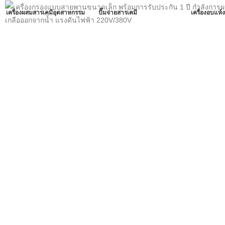
เครื่องผสมสารเคมีอุตสาหกรรม
ปั๊มจ่ายสารเคมี
เครื่องอบแห