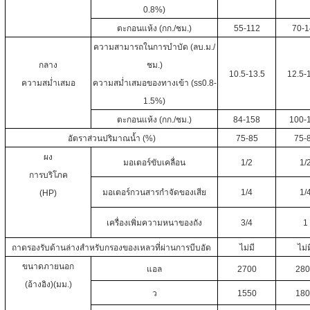
0.8%)
ตะกอนแห้ง (กก./ชม.)
55-112
70-1
ความสามารถในการบำบัด (ลบ.ม./
กลาง
ชม.)
10.5-13.5
12.5-
ความสม่ำเสมอ
ความสม่ำเสมอของทางเข้า (ss0.8-
1.5%)
ตะกอนแห้ง (กก./ชม.)
84-158
100-
อัตราส่วนปริมาณน้ำ (%)
75-85
75-
ผง
มอเตอร์ขับเคลื่อน
1/2
1/
การบริโภค
มอเตอร์กวนสารกำจัดของเสีย
1/4
1/
(HP)
เครื่องเพิ่มความหนาของถัง
3/4
1
ถาดรองรับด้านล่างสำหรับกรองของเหลวที่ผ่านการบีบอัด
ไม่มี
ไม่ม
ขนาดภายนอก
แอล
2700
28
(อ้างอิง)(มม.)
ว
1550
18