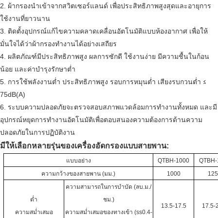
2. ผ้ากรองนำเข้าจากสวิตเซอร์แลนด์ เพื่อประสิทธิภาพสูงสุดและอายุการ
ใช้งานที่ยาวนาน
3. ติดตั้งอุปกรณ์แก้ไขความคลาดเคลื่อนอัตโนมัติแบบห้องอากาศ เพื่อให้
มั่นใจได้ว่าผ้ากรองทำงานได้อย่างเสถียร
4. ผลิตภัณฑ์มีประสิทธิภาพสูง ผลการซักดี ใช้งานง่าย มีความชื้นในก้อน
น้อย และค่าบำรุงรักษาต่ำ
≤
5. การใช้พลังงานต่ำ ประสิทธิภาพสูง รอบการหมุนต่ำ เสียงรบกวนต่ำ
75dB(A)
6. ระบบความปลอดภัยจะตรวจสอบสภาพแวดล้อมการทำงานทั้งหมด และมี
อุปกรณ์หยุดการทำงานอัตโนมัติเพื่อตอบสนองความต้องการด้านความ
ปลอดภัยในการปฏิบัติงาน
มีให้เลือกหลายรุ่นของเครื่องอัดกรองแบบสายพาน:
แบบอย่าง
QTBH-1000
QTBH-
ความกว้างของสายพาน (มม.)
1000
12
ความสามารถในการบำบัด (ลบ.ม./
ต่ำ
ชม.)
13.5-17.5
17.5-
ความสม่ำเสมอ
ความสม่ำเสมอของทางเข้า (ss0.4-