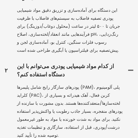
این دستگاه برای آماده‌سازی و تزریق دقیق مواد شیمیایی
پودری تصفیه فاضلاب به سیستم‌های فاضلاب با ظرفیت
جریان تا ۵۰۰ لیتر در ساعت (محلول دوغاب/دوزینگ) برای
فرآیندهایی مانند انعقاد/لخته‌سازی، اصلاح pH، رنگ‌زدایی،
رسوب فلزات سنگین، کنترل بو، آماده‌سازی لجن و
پیش‌تصفیه برای فیلتراسیون یا آبگیری طراحی شده است.
از کدام مواد شیمیایی پودری می‌توانم با این
۲
دستگاه استفاده کنم؟
پودرهای سازگار رایج شامل پلیمرها (PAM)، پلی آلومینیوم
کلراید (PAC)، کربن فعال، آهک هیدراته و بسیاری از
لخته‌سازها/منعقدکننده‌ها هستند. بدون مشورت با سازنده از
پودرهای منفجره، بسیار جاذب رطوبت یا واکنش‌پذیر استفاده
نکنید. برای مواد به شدت خورنده یا مواد به طور غیرمعمول
درشت/پودری، قبل از استفاده، سازگاری و تنظیمات تغذیه
توصیه شده را تأیید کنید.