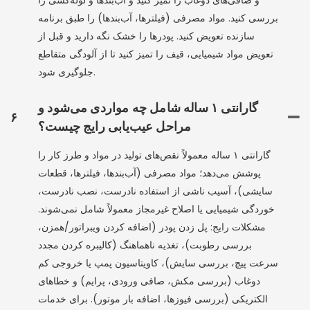
و صافی‌های دوغاب را تمیز کنید و آب‌بندها و لوله‌کشی را
بررسی کنید. مواد مصرفی (فیلترها، آب‌بندها) را طبق برنامه
سازنده تعویض کنید. پودرها را خشک نگه دارید و قبل از
تعویض مواد شیمیایی، قیف را تمیز کنید تا از آلودگی متقاطع
جلوگیری شود.
گارانتی ۱ ساله شامل چه مواردی می‌شود و
۶
مراحل عیب‌یابی رایج چیست؟
گارانتی ۱ ساله معمولاً نقص‌های تولید در مواد و طرز کار را
پوشش می‌دهد؛ مواد مصرفی (آب‌بندها، فیلترها، قطعات
سایشی)، آسیب ناشی از استفاده نادرست، نصب نادرست،
خوردگی شیمیایی یا اصلاح غیرمجاز معمولاً شامل نمی‌شوند.
مشکلات رایج: پل زدن پودر (اضافه کردن ویبراتور/همزن،
بررسی رطوبت)، تغذیه ناهماهنگ (کالیبره کردن مجدد
سرعت پیچ، بررسی سایش)، کاویتاسیون پمپ یا خروجی کم
دوغاب (بررسی مکش، صافی ورودی، پرایم) و خطاهای
الکتریکی (بررسی فیوزها، اضافه بار موتور). برای خدمات