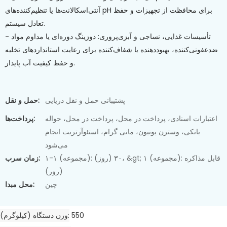
آنتی‌اسکالانت‌ها یا تنظیم‌کننده‌های pH برای محافظت از تجهیزات و حفظ
تعادل سیستم.
- تأسیسات غذایی، نساجی و آبزی‌پروری: دوزینگ دوره‌ای یا مداوم مواد
ضدعفونی‌کننده، بهبوددهنده یا شفاف‌کننده برای رعایت استانداردهای تخلیه
و حفظ کیفیت آب پایدار.
پشتیبانی حمل و نقل دریایی
حمل و نقل:
اعتبارات اسنادی، پرداخت در محل، پرداخت در محل، حواله
پرداخت‌ها:
بانکی، وسترن یونیون، مانی گرام، استئوآرتریت انجام
می‌شود
۱-۱ (مجموعه): ۳۰ (روز)، &gt; ۱ (مجموعه): قابل مذاکره
زمان سرب:
(روز)
چین
محل مبدا:
550
وزن دستگاه (کیلوگرم)