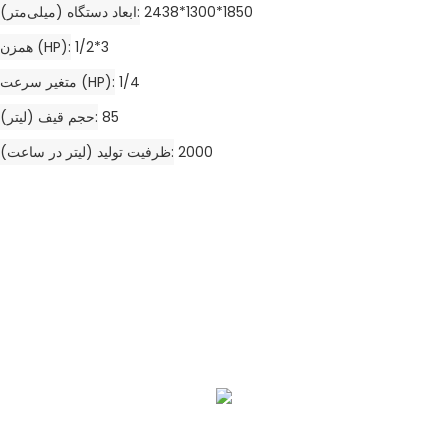
2438*1300*1850
ابعاد دستگاه (میلی‌متر)
1/2*3
همزن (HP)
1/4
متغیر سرعت (HP)
85
حجم قیف (لیتر)
2000
ظرفیت تولید (لیتر در ساعت)