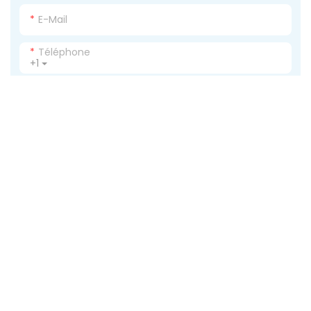
E-Mail
Téléphone
+1
Entreprise
Teneur
ENVOYER UNE ENQUÊTE MAINTENANT