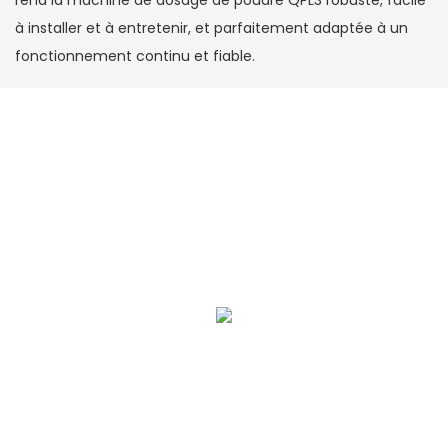
rend la machine de dosage de poudre QPL3 robuste, facile
à installer et à entretenir, et parfaitement adaptée à un
fonctionnement continu et fiable.