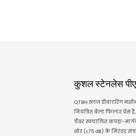
कुशल स्टेनलेस प
QTBH स्लज डीवाटरिंग मशीन
नियंत्रित बेल्ट फिल्टर प्रेस
चैंबर स्वचालित कपड़ा-मार्
शोर (≤75 dB) के निरंतर सं