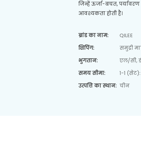
जिन्हें ऊर्जा-बचत, पर्यावर
आवश्यकता होती है।
ब्रांड का नाम:
QILEE
शिपिंग:
समुद्री 
भुगतान:
एल/सी, डी
समय सीमा:
1-1 (सेट)
उत्पत्ति का स्थान:
चीन