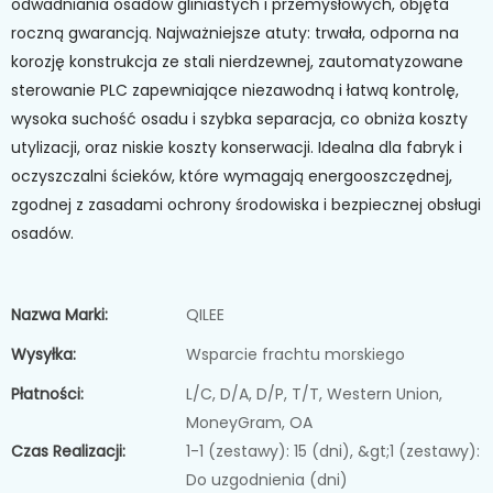
odwadniania osadów gliniastych i przemysłowych, objęta
roczną gwarancją. Najważniejsze atuty: trwała, odporna na
korozję konstrukcja ze stali nierdzewnej, zautomatyzowane
sterowanie PLC zapewniające niezawodną i łatwą kontrolę,
wysoka suchość osadu i szybka separacja, co obniża koszty
utylizacji, oraz niskie koszty konserwacji. Idealna dla fabryk i
oczyszczalni ścieków, które wymagają energooszczędnej,
zgodnej z zasadami ochrony środowiska i bezpiecznej obsługi
osadów.
Nazwa Marki:
QILEE
Wysyłka:
Wsparcie frachtu morskiego
Płatności:
L/C, D/A, D/P, T/T, Western Union,
MoneyGram, OA
Czas Realizacji:
1-1 (zestawy): 15 (dni), &gt;1 (zestawy):
Do uzgodnienia (dni)