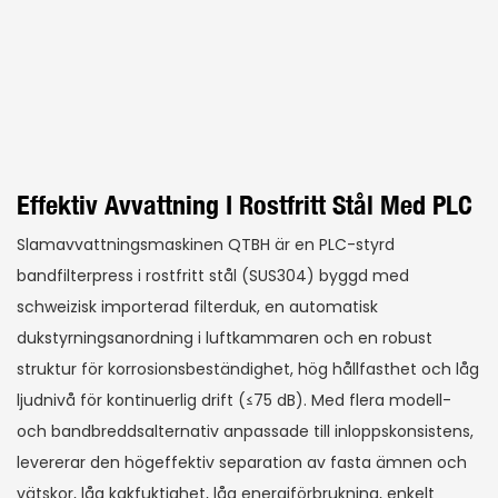
Effektiv Avvattning I Rostfritt Stål Med PLC
Slamavvattningsmaskinen QTBH är en PLC-styrd
bandfilterpress i rostfritt stål (SUS304) byggd med
schweizisk importerad filterduk, en automatisk
dukstyrningsanordning i luftkammaren och en robust
struktur för korrosionsbeständighet, hög hållfasthet och låg
ljudnivå för kontinuerlig drift (≤75 dB). Med flera modell-
och bandbreddsalternativ anpassade till inloppskonsistens,
levererar den högeffektiv separation av fasta ämnen och
vätskor, låg kakfuktighet, låg energiförbrukning, enkelt