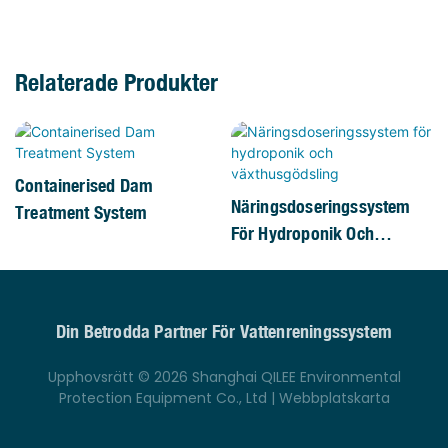
Relaterade Produkter
Containerised Dam
Näringsdoseringssystem
Treatment System
För Hydroponik Och
Växthusgödsling
Din Betrodda Partner För Vattenreningssystem
Upphovsrätt © 2026 Shanghai QILEE Environmental
Protection Equipment Co., Ltd |
Webbplatskarta