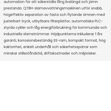
automation för att säkerställa lång livslängd och jämn
prestanda. QTBH-slamavvattningsmaskinen utför snabb,
högeffektiv separation av fasta och flytande ämnen med
justerbart tryck, utbytbara filterplattor, automatiska PLC-
styrda cykler och låg energiförbrukning för kommunala och
industriella slamströmmar. Höjdpunkterna inkluderar 1 års
garanti, korrosionsbeständig SS-ram, kompakt format, hög
kaktorrhet, enkelt underhåll och säkerhetsspärrar som
minskar stilleståndstid, driftskostnader och miljörisker.