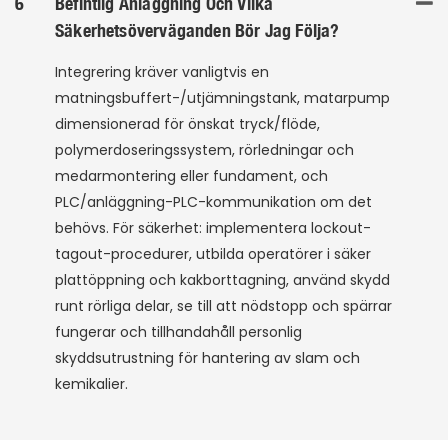
6
Befintlig Anläggning Och Vilka
Säkerhetsöverväganden Bör Jag Följa?
Integrering kräver vanligtvis en
matningsbuffert-/utjämningstank, matarpump
dimensionerad för önskat tryck/flöde,
polymerdoseringssystem, rörledningar och
medarmontering eller fundament, och
PLC/anläggning-PLC-kommunikation om det
behövs. För säkerhet: implementera lockout-
tagout-procedurer, utbilda operatörer i säker
plattöppning och kakborttagning, använd skydd
runt rörliga delar, se till att nödstopp och spärrar
fungerar och tillhandahåll personlig
skyddsutrustning för hantering av slam och
kemikalier.