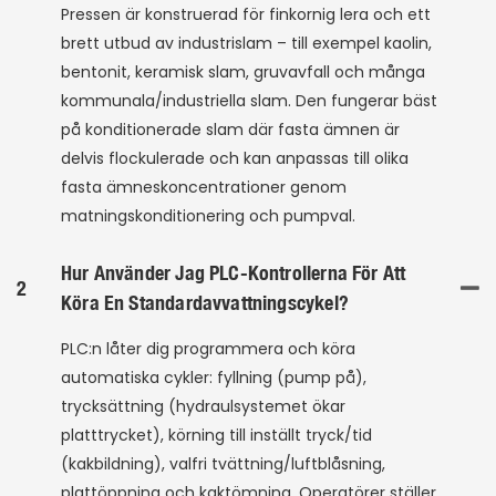
Pressen är konstruerad för finkornig lera och ett
brett utbud av industrislam – till exempel kaolin,
bentonit, keramisk slam, gruvavfall och många
kommunala/industriella slam. Den fungerar bäst
på konditionerade slam där fasta ämnen är
delvis flockulerade och kan anpassas till olika
fasta ämneskoncentrationer genom
matningskonditionering och pumpval.
Hur Använder Jag PLC-Kontrollerna För Att
2
Köra En Standardavvattningscykel?
PLC:n låter dig programmera och köra
automatiska cykler: fyllning (pump på),
trycksättning (hydraulsystemet ökar
platttrycket), körning till inställt tryck/tid
(kakbildning), valfri tvättning/luftblåsning,
plattöppning och kaktömning. Operatörer ställer