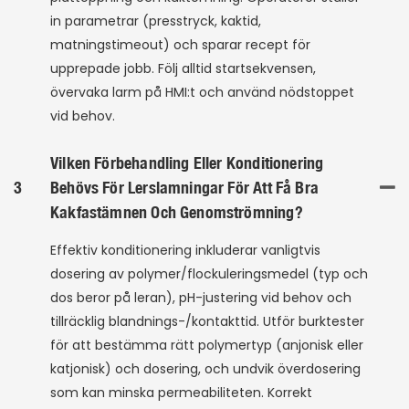
in parametrar (presstryck, kaktid,
matningstimeout) och sparar recept för
upprepade jobb. Följ alltid startsekvensen,
övervaka larm på HMI:t och använd nödstoppet
vid behov.
Vilken Förbehandling Eller Konditionering
3
Behövs För Lerslamningar För Att Få Bra
Kakfastämnen Och Genomströmning?
Effektiv konditionering inkluderar vanligtvis
dosering av polymer/flockuleringsmedel (typ och
dos beror på leran), pH-justering vid behov och
tillräcklig blandnings-/kontakttid. Utför burktester
för att bestämma rätt polymertyp (anjonisk eller
katjonisk) och dosering, och undvik överdosering
som kan minska permeabiliteten. Korrekt