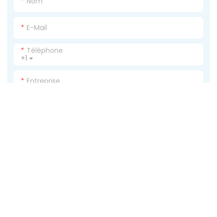
Nom
E-Mail
Téléphone
+1
Entreprise
Teneur
ENVOYER UNE ENQUÊTE MAINTENANT