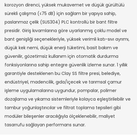
korozyon direnci, yüksek mukavemet ve düşük gürültülü
sürekli çalışma (≤75 dB) için sağlam bir yapıya sahip,
paslanmaz çelik (SUS304) PLC kontrollü bir bant filtre
presidir. Giriş kıvamlarına göre uyarlanmış çoklu model ve
bant genişliği seçenekleriyle, yüksek verimli katı-sıvı ayrımı,
düşük kek nemi, düşük enerji tüketimi, basit bakım ve
güvenilir, gözetimsiz kullanım için otomatik durdurma
fonksiyonlarına sahip entegre güvenlik izleme sunar. 1 yıllık
garantiyle desteklenen bu Clay SS filtre presi, belediye,
endüstriyel, madencilik, gıda/içecek ve tarımsal çamur
işleme uygulamalarına uygundur, pompalar, polimer
dozajlama ve yıkama sistemleriyle kolayca eşleştirilebilir ve
tambur yoğunlaştırıcılar ve filtrat toplama tepsileri gibi
modüler bileşenler aracılığıyla ölçeklenebilir, maliyet
tasarrufu sağlayan performans sunar.