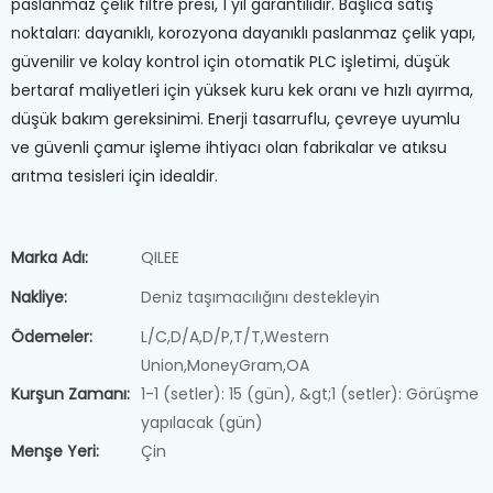
paslanmaz çelik filtre presi, 1 yıl garantilidir. Başlıca satış
noktaları: dayanıklı, korozyona dayanıklı paslanmaz çelik yapı,
güvenilir ve kolay kontrol için otomatik PLC işletimi, düşük
bertaraf maliyetleri için yüksek kuru kek oranı ve hızlı ayırma,
düşük bakım gereksinimi. Enerji tasarruflu, çevreye uyumlu
ve güvenli çamur işleme ihtiyacı olan fabrikalar ve atıksu
arıtma tesisleri için idealdir.
Marka Adı:
QILEE
Nakliye:
Deniz taşımacılığını destekleyin
Ödemeler:
L/C,D/A,D/P,T/T,Western
Union,MoneyGram,OA
Kurşun Zamanı:
1-1 (setler): 15 (gün), &gt;1 (setler): Görüşme
yapılacak (gün)
Menşe Yeri:
Çin