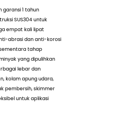
garansi 1 tahun
truksi SUS304 untuk
a empat kali lipat
nti-abrasi dan anti-korosi
 sementara tahap
inyak yang dipulihkan
rbagai lebar dan
in, kolam apung udara,
ak pembersih, skimmer
sibel untuk aplikasi