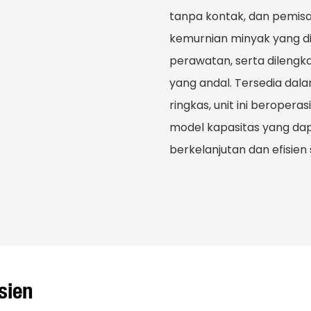
tanpa kontak, dan pemisa
kemurnian minyak yang d
perawatan, serta dilengka
yang andal. Tersedia dal
ringkas, unit ini berope
model kapasitas yang dap
berkelanjutan dan efisie
sien