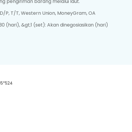
g pengiriman barang melalui laut.
, D/P, T/T, Western Union, MoneyGram, OA
 30 (hari), &gt;1 (set): Akan dinegosiasikan (hari)
85*524