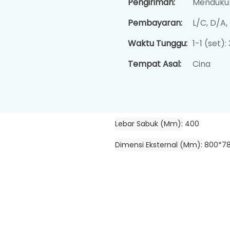
Pengiriman:
Mendukun
Pembayaran:
L/C, D/A
Waktu Tunggu:
1-1 (set):
Tempat Asal:
Cina
Lebar Sabuk (mm)
400
Dimensi Eksternal (mm)
800*7