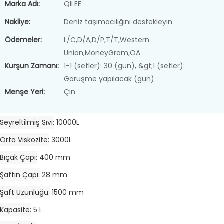
Marka Adı:
QILEE
Nakliye:
Deniz taşımacılığını destekleyin
Ödemeler:
L/C,D/A,D/P,T/T,Western
Union,MoneyGram,OA
Kurşun Zamanı:
1-1 (setler): 30 (gün), &gt;1 (setler):
Görüşme yapılacak (gün)
Menşe Yeri:
Çin
Seyreltilmiş Sıvı
10000L
Orta Viskozite
3000L
Bıçak Çapı
400 mm
Şaftın Çapı
28 mm
Şaft Uzunluğu
1500 mm
Kapasite
5 L