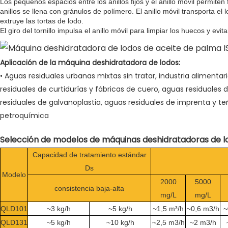
Los pequeños espacios entre los anillos fijos y el anillo móvil permiten fil
anillos se llena con gránulos de polímero. El anillo móvil transporta el
extruye las tortas de lodo.
El giro del tornillo impulsa el anillo móvil para limpiar los huecos y evit
Aplicación de la máquina deshidratadora de lodos:
• Aguas residuales urbanas mixtas sin tratar, industria alimentar
residuales de curtidurías y fábricas de cuero, aguas residuales 
residuales de galvanoplastia, aguas residuales de imprenta y teñi
petroquímica
Selección de modelos de máquinas deshidratadoras de l
Capacidad de tratamiento estándar
Ds
Modelo
2000
5000
consistencia baja-alta
mg/L
mg/L
QLD101
~3 kg/h
~5 kg/h
~1,5 m³/h
~0,6 m3/h
~
QLD131
~5 kg/h
~10 kg/h
~2,5 m3/h
~2 m3/h