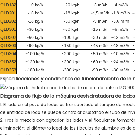
QLD132
~10 kg/h
~20 kg/h
~5 m3/h
~4 m3/h
QLD201
~16 kg/h
~18 kg/h
~4,5 m3/h
~1,8 m3/h
~
QLD202
~18 kg/h
~30 kg/h
~9 m3/h
~3,6 m³/h
QLD301
~30 kg/h
~50 kg/h
~15 m3/h
~6 m3/h
QLD302
~60 kg/h
~100 kg/h
~30 m3/h
~12 m3/h
~
QLD303
~90 kg/h
~150 kg/h
~45 m3/h
~18 m3/h
~
QLD304
~100 kg/h
~200 kg/h
~50 m3/h
~10 m3/h
~
QLD352
~120 kg/h
~200 kg/h
~60 m3/h
~24 m3/h
~
QLD353
~180 kg/h
~300 kg/h
~90 m3/h
~36 m3/h
~
Especificaciones y condiciones de funcionamiento de la 
Diagrama de flujo de la máquina deshidratadora de lodos
1. El lodo en el pozo de lodos es transportado al tanque de me
de entrada de lodo se puede controlar ajustando el tubo de nivel
2. Tras la mezcla con agitador, los lodos y el floculante formar
eliminación; el diámetro ideal de los flóculos de alumbre es 