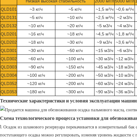
Низкая высокая стабильность
2000 мг/л
5000 мг/л
QLD101
~3 кг/ч
~5 кг/ч
~1,5 м³/ч
~0,6 м³/ч
QLD131
~5 кг/ч
~10 кг/ч
~2,5 м³/ч
~2 м3/ч
QLD132
~10 кг/ч
~20 кг/ч
~5 м3/ч
~4 м3/ч
QLD201
~16 кг/ч
~18 кг/ч
~4,5 м³/ч
~1,8 м³/ч
QLD202
~18 кг/ч
~30 кг/ч
~9 м3/ч
~3,6 м³/ч
QLD301
~30 кг/ч
~50 кг/ч
~15 м3/ч
~6 м3/ч
QLD302
~60 кг/ч
~100 кг/ч
~30 м3/ч
~12 м3/ч
QLD303
~90 кг/ч
~150 кг/ч
~45 м3/ч
~18 м3/ч
QLD304
~100 кг/ч
~200 кг/ч
~50 м3/ч
~10 м3/ч
QLD352
~120 кг/ч
~200 кг/ч
~60 м3/ч
~24 м3/ч
QLD353
~180 кг/ч
~300 кг/ч
~90 м3/ч
~36 м3/ч
Технические характеристики и условия эксплуатации машин
Схема технологического процесса установки для обезвоживан
1. Осадок из шламового резервуара перекачивается в измерительный бак
поступающего осадка можно регулировать, изменяя уровень жидкости с