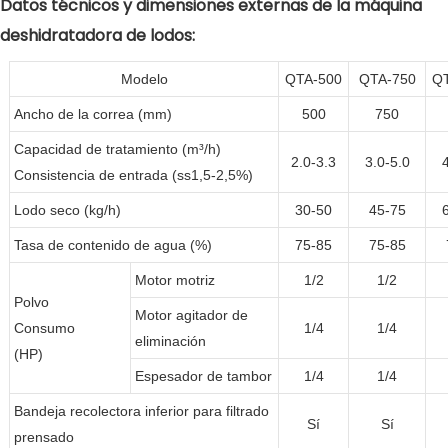
Datos técnicos y dimensiones externas de la máquina
deshidratadora de lodos:
Modelo
QTA-500
QTA-750
Q
Ancho de la correa (mm)
500
750
Capacidad de tratamiento (m³/h)
2.0-3.3
3.0-5.0
Consistencia de entrada (ss1,5-2,5%)
Lodo seco (kg/h)
30-50
45-75
Tasa de contenido de agua (%)
75-85
75-85
Motor motriz
1/2
1/2
Polvo
Motor agitador de
Consumo
1/4
1/4
eliminación
(HP)
Espesador de tambor
1/4
1/4
Bandeja recolectora inferior para filtrado
Sí
Sí
prensado