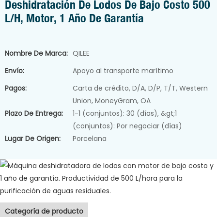
Deshidratación De Lodos De Bajo Costo 500
Sistema de dosificaci
L/h, Motor, 1 Año De Garantía
de polvo
Máquina secadora de
lodos
→ Ver t
Nombre De Marca:
QILEE
Sistema de agua pura
Envío:
Apoyo al transporte marítimo
Bomba dosificadora d
Pagos:
Carta de crédito, D/A, D/P, T/T, Western
Máquina deshidratadora de lodos
productos químicos
Union, MoneyGram, OA
Mezclador de líquidos
Plazo De Entrega:
1-1 (conjuntos): 30 (días), &gt;1
industrial
(conjuntos): Por negociar (días)
Lugar De Origen:
Porcelana
Categoría de producto